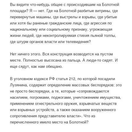
Вы видите что-нибудь общее с происходившим на Болотной
площади? Я — нет. Где на Болотной разбитые витрины, где
перевернутые машины, где выстрелы и взрывы, где убитые
или хотя бы раненые гражданские лица, где агрессия по
национальному или социальному признаку, угрожающая
жизни людей, где неконтролируемая стихия пьяной толпы,
где штурм органов власти или телевидения?
Нет ничего этого. Вся конструкция возводится на пустом
месте. Полностью высосана из пальца. А люди-то сидят. И
еще сядут, как нам обещано.
В уголовном кодексе РФ статья 212, по которой посадили
Лузянина, содержит определение массовых беспорядков: это
не просто беспорядки, а те, которые «сопровождаются
насилием, погромами, поджогами, уничтожением имущества,
применением огнестрельного оружия, взрывчатых веществ
или взрывных устройств, а также оказанием вооруженного
сопротивления представителю власти». Что из
перечисленного имело место на Болотной?