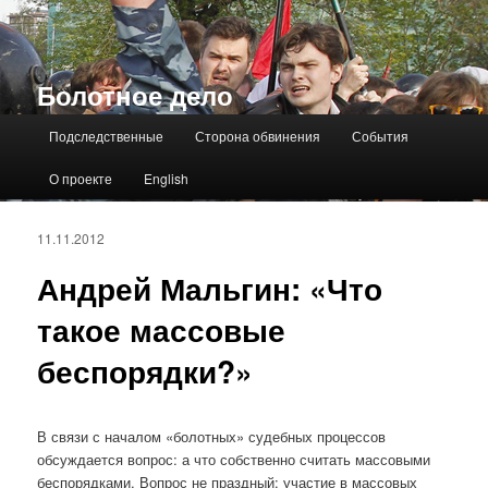
Болотное дело
Главное меню
Подследственные
Сторона обвинения
События
О проекте
English
11.11.2012
Андрей Мальгин: «Что
такое массовые
беспорядки?»
В связи с началом «болотных» судебных процессов
обсуждается вопрос: а что собственно считать массовыми
беспорядками. Вопрос не праздный: участие в массовых