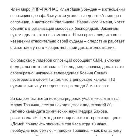
Член бюро РПР–ПАРНАС Илья Яшин убежден – в отношении
оппозиционеров фабрикуются уголовные дела: «А лидеров
оппозиции, в частности Удальцова, Навального и меня, хотят
обвинить в организации массовых беспорядков. Законным
путем сделать это невозможно». Яшин признался, что он в
неведении относительно своей судьбы – следствие работает
с изъятыми у него «вещественными доказательствами».
Об обысках у лидеров оппозиции сообщают СМИ, включая
федеральные телеканалы. Последние, впрочем, делают это
своеобразно: накануне телеведущая Ксения Собчак
посетовала в своем Twitter, что в репортаже канала НТВ
сумма изъятых у нее денег возросла до 2 млн. евро.
За кадром остаются истории рядовых участников митинга.
Мария Трошина, сестра находящегося под стражей 30-
летнего кандидата химических наук Федора Бахова,
рассказала «НГ», что до сих пор в шоке от происходящего:
«Домой принялись звонить в три часа утра 10 июня,
перебудив всю семью, – говорит Трошина, – как к опасному