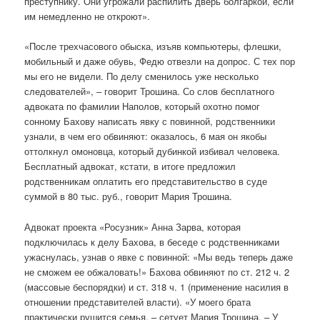
преступнику. Они угрожали распилить дверь болгаркой, если
им немедленно не откроют».
«После трехчасового обыска, изъяв компьютеры, флешки,
мобильный и даже обувь, Федю отвезли на допрос. С тех пор
мы его не видели. По делу сменилось уже несколько
следователей», – говорит Трошина. Со слов бесплатного
адвоката по фамилии Наполов, который охотно помог
сонному Бахову написать явку с повинной, родственники
узнали, в чем его обвиняют: оказалось, 6 мая он якобы
оттолкнул омоновца, который дубинкой избивал человека.
Бесплатный адвокат, кстати, в итоге предложил
родственникам оплатить его представительство в суде
суммой в 80 тыс. руб., говорит Мария Трошина.
Адвокат проекта «Росузник» Анна Зарва, которая
подключилась к делу Бахова, в беседе с родственниками
ужаснулась, узнав о явке с повинной: «Мы ведь теперь даже
не сможем ее обжаловать!» Бахова обвиняют по ст. 212 ч. 2
(массовые беспорядки) и ст. 318 ч. 1 (применение насилия в
отношении представителей власти). «У моего брата
практически рушится семья, – сетует Мария Трошина. – У