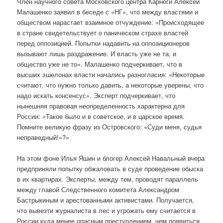
Член научного совета Московского центра Карнеги Алексей
Малашенко заявил в беседе с «НГ», что между властями и
обществом нарастает взаимное отчуждение: «Происходящее
в стране свидетельствует о паническом страхе властей
перед оппозицией. Попытки надавить на оппозиционеров
вызывают лишь раздражение. И власть уже не та, и
общество уже не то». Малашенко подчеркивает, что в
высших эшелонах власти начались разногласия: «Некоторые
считают, что нужно только давить, а некоторые уверены, что
надо искать консенсус». Эксперт подчеркивает, что
нынешняя правовая неопределенность характерна для
России: «Такое было и в советское, и в царское время.
Помните великую фразу из Островского: «Суди меня, судья
неправедный!»?»
На этом фоне Илья Яшин и блогер Алексей Навальный вчера
предприняли попытку обжаловать в суде проведение обыска
в их квартирах. Эксперты, между тем, проводят параллель
между главой Следственного комитета Александром
Бастрыкиным и арестованными активистами. Получается,
что вывезти журналиста в лес и угрожать ему считается в
России куда менее опасным преступлением, чем появиться