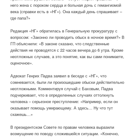
него жена с пороком сердца и больная дочь с гемангиомой
века (справки есть в «НГ»). Она каждый день спрашивает –
где папа?»
Редакция «НГ» обратилась в Генеральную прокуратуру с
вопросом: «Законно ли проводить обыск в ночное время?» В
ГП объяснили: «В законе сказано, что следственные
действия не проводятся с 22 часов вечера до 6 утра. Кроме
неотложных случаев, а это понятие, как вы сами понимаете,
оценочное».
Адвокат Генрих Падва заявил в беседе с «НГ», что
сомневается, были ли произошедшие обыски действительно
неотложными. Комментируя случай с Баховым, Падва
подчеркивает, что в определенных случаях оттолкнуть
человека – серьезное преступление: «Например, если он
оказывает помощь умирающему. А здесь… Ну что тут
скажешь…»
В президентском Совете по правам человека выразили
возмущение по поводу сложившейся ситуации. «Конечно,