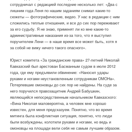
сотрудничал с редакцией последние несколько лет: «Два с
лишним года Леня по нашим заданиям снимал какие-то
сюжеты — фотографические, видео. У нас в редакции с ним
сложились теплые отношения, и все до сих пор переживают
за его судьбу. Я не знаю, применят ли ко мне какие-то
административные наказания из-за того, что я выступил
поручителем Лени — в наше время все может быть, хотя я
за собой не вижу ничего такого опасного».
Юрист комитета «За гражданские права» 27-летний Николай
Кавказский был арестован Басманным судом в июле 2012
года, где ему предъявили обвинение: «Наносил удары
руками и ногами неустановленным сотрудникам ОМОНа».
Потерпевшие омоновцы до сих пор не найдены. На суде за
него поручился правозащитник Андрей Бабушкин,
являющийся непосредственным начальником Кавказского:
«Вина Николая маловероятна, а человек мне хорошо
известен, для меня предсказуем. Понятно, что во время
митинга была конфликтная ситуация, понятно, что люди
были возбуждены, колотили руками и ногами, но ведь и
омоновцы на площади вели себя не самым лучшим образом.