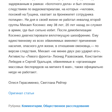
задержанным в рамках «болотного дела» и был опознан
следствием по видеоматериалам, на которых «человек,
похожий на Гущина, хватает за бронежилет сотрудника
полиции». Ни дня в своей жизни не работал инвалид второй
группы Михаил Косенко: ему 38 лет, 20 лет назад он служил
в армии, где был сильно избит. После демобилизации
Косенко диагностировали вялотекущую шизофрению. Ему
единственному из всех обвиняемых вменяют причинение
насилия, опасного для жизни, в отношении омоновца,— по
версии следствия, Михаил «не менее двух раз ударил его».
Активисты «Левого фронта» Леонид Развозжаев, Константин
Лебедев и Сергей Удальцов, обвиняемые в «организации
массовых беспорядков на митинге 6 мая», также официально
нигде не работают.
Олеся Герасименко, Светлана Рейтер
Оригинал статьи
Рубрика:
Комментарии
,
Общественное расследование