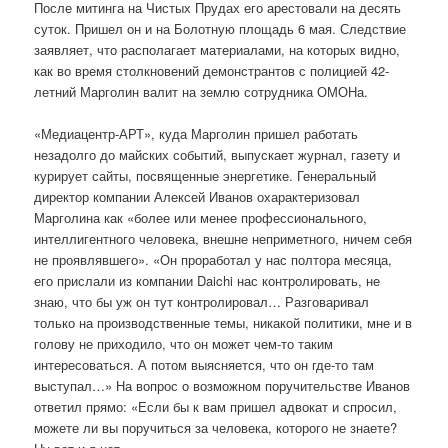
После митинга на Чистых Прудах его арестовали на десять
суток. Пришел он и на Болотную площадь 6 мая. Следствие
заявляет, что располагает материалами, на которых видно,
как во время столкновений демонстрантов с полицией 42-
летний Марголин валит на землю сотрудника ОМОНа.
«Медиацентр-АРТ», куда Марголин пришел работать
незадолго до майских событий, выпускает журнал, газету и
курирует сайты, посвященные энергетике. Генеральный
директор компании Алексей Иванов охарактеризовал
Марголина как «более или менее профессионального,
интеллигентного человека, внешне неприметного, ничем себя
не проявлявшего». «Он проработал у нас полтора месяца,
его прислали из компании Daichi нас контролировать, не
знаю, что бы уж он тут контролировал… Разговаривал
только на производственные темы, никакой политики, мне и в
голову не приходило, что он может чем-то таким
интересоваться. А потом выясняется, что он где-то там
выступал…» На вопрос о возможном поручительстве Иванов
ответил прямо: «Если бы к вам пришел адвокат и спросил,
можете ли вы поручиться за человека, которого не знаете?