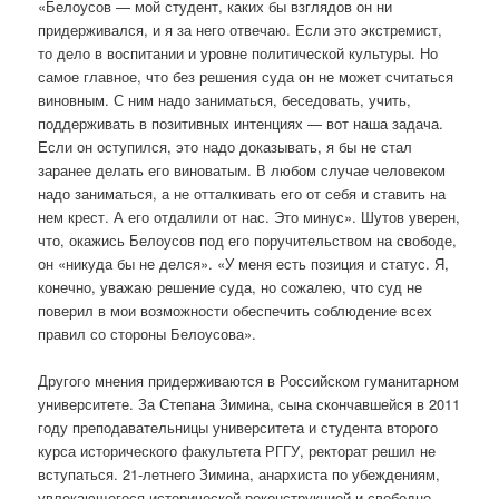
«Белоусов — мой студент, каких бы взглядов он ни
придерживался, и я за него отвечаю. Если это экстремист,
то дело в воспитании и уровне политической культуры. Но
самое главное, что без решения суда он не может считаться
виновным. С ним надо заниматься, беседовать, учить,
поддерживать в позитивных интенциях — вот наша задача.
Если он оступился, это надо доказывать, я бы не стал
заранее делать его виноватым. В любом случае человеком
надо заниматься, а не отталкивать его от себя и ставить на
нем крест. А его отдалили от нас. Это минус». Шутов уверен,
что, окажись Белоусов под его поручительством на свободе,
он «никуда бы не делся». «У меня есть позиция и статус. Я,
конечно, уважаю решение суда, но сожалею, что суд не
поверил в мои возможности обеспечить соблюдение всех
правил со стороны Белоусова».
Другого мнения придерживаются в Российском гуманитарном
университете. За Степана Зимина, сына скончавшейся в 2011
году преподавательницы университета и студента второго
курса исторического факультета РГГУ, ректорат решил не
вступаться. 21-летнего Зимина, анархиста по убеждениям,
увлекающегося исторической реконструкцией и свободно