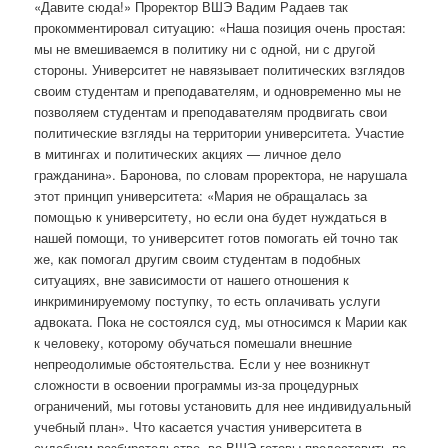
«Давите сюда!» Проректор ВШЭ Вадим Радаев так
прокомментировал ситуацию: «Наша позиция очень простая:
мы не вмешиваемся в политику ни с одной, ни с другой
стороны. Университет не навязывает политических взглядов
своим студентам и преподавателям, и одновременно мы не
позволяем студентам и преподавателям продвигать свои
политические взгляды на территории университета. Участие
в митингах и политических акциях — личное дело
гражданина». Баронова, по словам проректора, не нарушала
этот принцип университета: «Мария не обращалась за
помощью к университету, но если она будет нуждаться в
нашей помощи, то университет готов помогать ей точно так
же, как помогал другим своим студентам в подобных
ситуациях, вне зависимости от нашего отношения к
инкриминируемому поступку, то есть оплачивать услуги
адвоката. Пока не состоялся суд, мы относимся к Марии как
к человеку, которому обучаться помешали внешние
непреодолимые обстоятельства. Если у нее возникнут
сложности в освоении программы из-за процедурных
ограничений, мы готовы установить для нее индивидуальный
учебный план». Что касается участия университета в
судебном разбирательстве, во ВШЭ готовы предоставить по