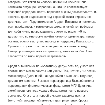
Говорить, что какой-то человек применил насилие, вне
контекста ситуации неправильно. Это не соответствует
правовой определенности, верности оценки доказательств, и,
конечно, цели содержания под стражей таким образом не
достигаются». Поручительство Андрея Бабушкина несколько
раз приобщалось к материалам дела, и какой-то проблемы
для себя лично правозащитник в этом не видит: «Я не
думаю, что ко мне могут прийти какие-то административные
органы, если я выступлю на суде в поддержку Кавказского.
Органы, которые стоят за этим делом, а я имею в виду
Центр противодействия экстремизму, меня не любят. Они
стараются со мной пореже встречаться».
Среди обвиняемых по «болотному делу» есть те, у кого нет
постоянного места работы или учебы. Так, нет их у 19-летней
Александры Духаниной, находящейся с мая 2012 года под
домашним арестом. Бывшая первокурсница Высшей школы
перевода при филологическом факультете МГУ Духанина
зимой прошлого года ушла с факультета после первого
семестра. Она стала первой в числе задержанных на
Болотной площади; ей вменяют три прицельных броска