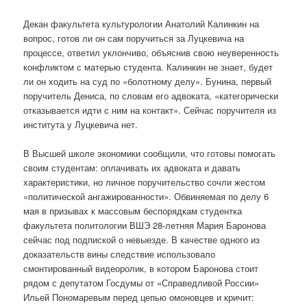
Декан факультета культурологии Анатолий Калинкин на
вопрос, готов ли он сам поручиться за Луцкевича на
процессе, ответил уклончиво, объяснив свою неуверенность
конфликтом с матерью студента. Калинкин не знает, будет
ли он ходить на суд по «болотному делу». Бунина, первый
поручитель Дениса, по словам его адвоката, «категорически
отказывается идти с ним на контакт». Сейчас поручителя из
института у Луцкевича нет.
В Высшей школе экономики сообщили, что готовы помогать
своим студентам: оплачивать их адвоката и давать
характеристики, но личное поручительство сочли жестом
«политической ангажированности». Обвиняемая по делу 6
мая в призывах к массовым беспорядкам студентка
факультета политологии ВШЭ 28-летняя Мария Баронова
сейчас под подпиской о невыезде. В качестве одного из
доказательств вины следствие использовало
смонтированный видеоролик, в котором Баронова стоит
рядом с депутатом Госдумы от «Справедливой России»
Ильей Пономаревым перед цепью омоновцев и кричит: