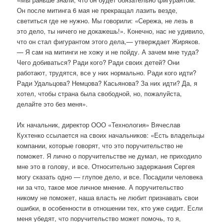
Он после митинга 6 мая не прекращал лазить везде,
светиться где не нужно. Мы говорили: «Сережа, не лезь в
это дело, ты ничего не докажешь!». Конечно, нас не удивило,
что он стал фигурантом этого дела,— утверждает Жиряков.
— Я сам на митинги не хожу и не пойду. А зачем мне туда?
Чего добиваться? Ради кого? Ради своих детей? Они
работают, трудятся, все у них нормально. Ради кого идти?
Ради Удальцова? Немцова? Касьянова? За них идти? Да, я
хотел, чтобы страна была свободной, но, пожалуйста,
делайте это без меня».
Их начальник, директор ООО «Технология» Вячеслав
Кухтенко ссылается на своих начальников: «Есть владельцы
компании, которые говорят, что это поручительство не
поможет. Я лично о поручительстве не думал, не приходило
мне это в голову, и все. Относительно задержания Сергея
могу сказать одно — глупое дело, и все. Посадили человека
ни за что, такое мое личное мнение. А поручительство
никому не поможет, наша власть не любит признавать свои
ошибки, в особенности в отношении тех, кто уже сидит. Если
меня убедят, что поручительство может помочь, то я,