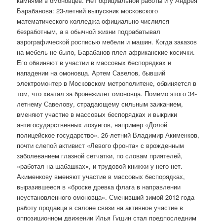
камнями в омоновцев. Нет официальной работы и у Андрея
Барабанова: 23-летний выпускник московского
математического колледжа официально числился
безработным, а в обычной жизни подрабатывал
аэрографической росписью мебели и машин. Когда заказов
на мебель не было, Барабанов плел африканские косички.
Его обвиняют в участии в массовых беспорядках и
нападении на омоновца. Артем Савелов, бывший
электромонтер в Московском метрополитене, обвиняется в
том, что хватал за бронежилет омоновца. Помимо этого 34-
летнему Савелову, страдающему сильным заиканием,
вменяют участие в массовых беспорядках и выкрики
антигосударственных лозунгов, например «Долой
полицейское государство». 26-летний Владимир Акименков,
почти слепой активист «Левого фронта» с врожденным
заболеванием глазной сетчатки, по словам приятелей,
«работал на шабашках», и трудовой книжки у него нет.
Акименкову вменяют участие в массовых беспорядках,
выразившееся в «броске древка флага в направлении
неустановленного омоновца». Сменивший зимой 2012 года
работу продавца в салоне связи на активное участие в
оппозиционном движении Илья Гущин стал предпоследним