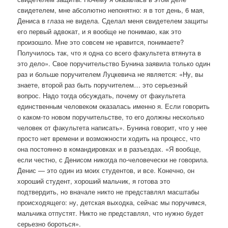
свидетелем, мне абсолютно непонятно: я в тот день, 6 мая,
Дениса в глаза не видела. Сделал меня свидетелем защиты
его первый адвокат, и я вообще не понимаю, как это
произошло. Мне это совсем не нравится, понимаете?
Получилось так, что я одна со всего факультета втянута в
это дело». Свое поручительство Бунина заявила только один
раз и больше поручителем Луцкевича не является: «Ну, вы
знаете, второй раз быть поручителем… это серьезный
вопрос. Надо тогда обсуждать, почему от факультета
единственным человеком оказалась именно я. Если говорить
о каком-то новом поручительстве, то его должны несколько
человек от факультета написать». Бунина говорит, что у нее
просто нет времени и возможности ходить на процесс, что
она постоянно в командировках и в разъездах. «Я вообще,
если честно, с Денисом никогда по-человечески не говорила.
Денис — это один из моих студентов, и все. Конечно, он
хороший студент, хороший мальчик, я готова это
подтвердить, но вначале никто не представлял масштабы
происходящего: ну, детская выходка, сейчас мы поручимся,
мальчика отпустят. Никто не представлял, что нужно будет
серьезно бороться».