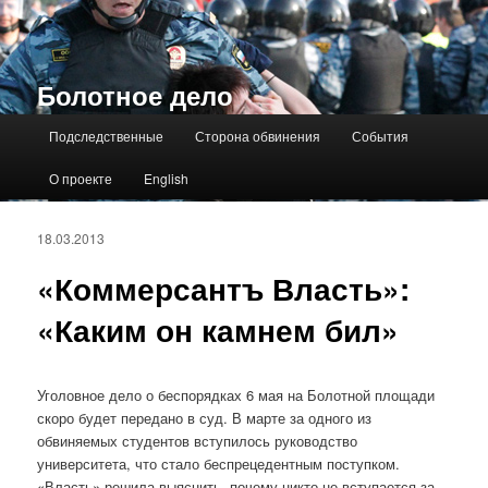
Болотное дело
Главное меню
Подследственные
Сторона обвинения
События
О проекте
English
18.03.2013
«Коммерсантъ Власть»:
«Каким он камнем бил»
Уголовное дело о беспорядках 6 мая на Болотной площади
скоро будет передано в суд. В марте за одного из
обвиняемых студентов вступилось руководство
университета, что стало беспрецедентным поступком.
«Власть» решила выяснить, почему никто не вступается за