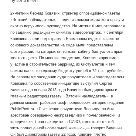
Ну вот и я нет».
27-летний Леонид Ковязин, стрингер оппозиционной газеты
«Вятский наблюдатель»,— один из немногих, за кого сразу и
охотно поручилось руководство. На митинг 6 мая отправился
по заданию редакции — снимать видеорепортаж. 7 сентября
Ковязина взяли под стражу в Басманном суде: в качестве
основного доказательства на суде были представлены
фотографии, на которых он толкает кабину биотуалета ярко-
желтого цвета. По мнению следствия, Ковязин «принимал
участие в строительстве баррикад из биотуалетов и тем
самым нанес городскому бюджету ущерб в 72 тыс. рублей».
На первом же заседании суда поручителем и залогодателем
Ковязина по собственной инициативе выступил Сергей
Бачинин: до января 2013 года Бачинин был директором и
главным редактором газеты «Вятский наблюдатель», в
данный момент работает шеф-продюсером интернет-издания
PublicPost.ru. «Я искренне сочувствую Леониду: он был
арестован совершенно несправедливо и по-человечески, и
юридически. Леня находится в СИЗО, вместо того чтобы
жить полноценной нормальной жизнью»,— говорит Бачинин.
Он был директором газеты 22 года, Ковязин плотно