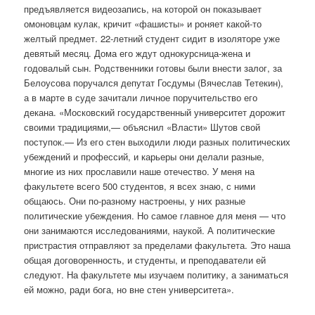
предъявляется видеозапись, на которой он показывает
омоновцам кулак, кричит «фашисты» и роняет какой-то
желтый предмет. 22-летний студент сидит в изоляторе уже
девятый месяц. Дома его ждут однокурсница-жена и
годовалый сын. Родственники готовы были внести залог, за
Белоусова поручался депутат Госдумы (Вячеслав Тетекин),
а в марте в суде зачитали личное поручительство его
декана. «Московский государственный университет дорожит
своими традициями,— объяснил «Власти» Шутов свой
поступок.— Из его стен выходили люди разных политических
убеждений и профессий, и карьеры они делали разные,
многие из них прославили наше отечество. У меня на
факультете всего 500 студентов, я всех знаю, с ними
общаюсь. Они по-разному настроены, у них разные
политические убеждения. Но самое главное для меня — что
они занимаются исследованиями, наукой. А политические
пристрастия отправляют за пределами факультета. Это наша
общая договоренность, и студенты, и преподаватели ей
следуют. На факультете мы изучаем политику, а заниматься
ей можно, ради бога, но вне стен университета».