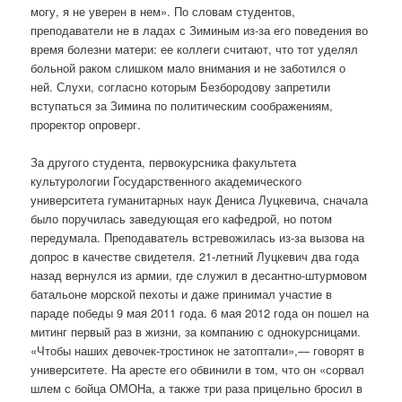
могу, я не уверен в нем». По словам студентов,
преподаватели не в ладах с Зиминым из-за его поведения во
время болезни матери: ее коллеги считают, что тот уделял
больной раком слишком мало внимания и не заботился о
ней. Слухи, согласно которым Безбородову запретили
вступаться за Зимина по политическим соображениям,
проректор опроверг.
За другого студента, первокурсника факультета
культурологии Государственного академического
университета гуманитарных наук Дениса Луцкевича, сначала
было поручилась заведующая его кафедрой, но потом
передумала. Преподаватель встревожилась из-за вызова на
допрос в качестве свидетеля. 21-летний Луцкевич два года
назад вернулся из армии, где служил в десантно-штурмовом
батальоне морской пехоты и даже принимал участие в
параде победы 9 мая 2011 года. 6 мая 2012 года он пошел на
митинг первый раз в жизни, за компанию с однокурсницами.
«Чтобы наших девочек-тростинок не затоптали»,— говорят в
университете. На аресте его обвинили в том, что он «сорвал
шлем с бойца ОМОНа, а также три раза прицельно бросил в