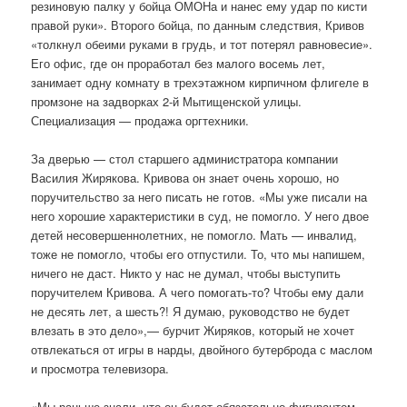
резиновую палку у бойца ОМОНа и нанес ему удар по кисти
правой руки». Второго бойца, по данным следствия, Кривов
«толкнул обеими руками в грудь, и тот потерял равновесие».
Его офис, где он проработал без малого восемь лет,
занимает одну комнату в трехэтажном кирпичном флигеле в
промзоне на задворках 2-й Мытищенской улицы.
Специализация — продажа оргтехники.
За дверью — стол старшего администратора компании
Василия Жирякова. Кривова он знает очень хорошо, но
поручительство за него писать не готов. «Мы уже писали на
него хорошие характеристики в суд, не помогло. У него двое
детей несовершеннолетних, не помогло. Мать — инвалид,
тоже не помогло, чтобы его отпустили. То, что мы напишем,
ничего не даст. Никто у нас не думал, чтобы выступить
поручителем Кривова. А чего помогать-то? Чтобы ему дали
не десять лет, а шесть?! Я думаю, руководство не будет
влезать в это дело»,— бурчит Жиряков, который не хочет
отвлекаться от игры в нарды, двойного бутерброда с маслом
и просмотра телевизора.
«Мы раньше знали, что он будет обязательно фигурантом.