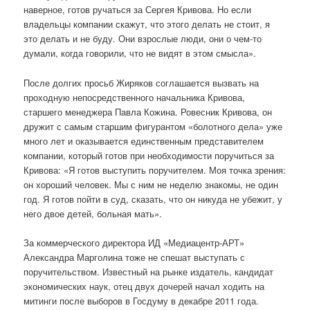
наверное, готов ручаться за Сергея Кривова. Но если
владельцы компании скажут, что этого делать не стоит, я
это делать и не буду. Они взрослые люди, они о чем-то
думали, когда говорили, что не видят в этом смысла».
После долгих просьб Жиряков соглашается вызвать на
проходную непосредственного начальника Кривова,
старшего менеджера Павла Кожина. Ровесник Кривова, он
дружит с самым старшим фигурантом «болотного дела» уже
много лет и оказывается единственным представителем
компании, который готов при необходимости поручиться за
Кривова: «Я готов выступить поручителем. Моя точка зрения:
он хороший человек. Мы с ним не неделю знакомы, не один
год. Я готов пойти в суд, сказать, что он никуда не убежит, у
него двое детей, больная мать».
За коммерческого директора ИД «Медиацентр-АРТ»
Александра Марголина тоже не спешат выступать с
поручительством. Известный на рынке издатель, кандидат
экономических наук, отец двух дочерей начал ходить на
митинги после выборов в Госдуму в декабре 2011 года.