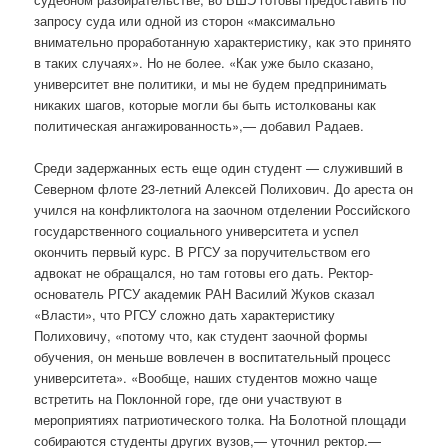
запросу суда или одной из сторон «максимально
внимательно проработанную характеристику, как это принято
в таких случаях». Но не более. «Как уже было сказано,
университет вне политики, и мы не будем предпринимать
никаких шагов, которые могли бы быть истолкованы как
политическая ангажированность»,— добавил Радаев.
Среди задержанных есть еще один студент — служивший в
Северном флоте 23-летний Алексей Полихович. До ареста он
учился на конфликтолога на заочном отделении Российского
государственного социального университета и успел
окончить первый курс. В РГСУ за поручительством его
адвокат не обращался, но там готовы его дать. Ректор-
основатель РГСУ академик РАН Василий Жуков сказал
«Власти», что РГСУ сложно дать характеристику
Полиховичу, «потому что, как студент заочной формы
обучения, он меньше вовлечен в воспитательный процесс
университета». «Вообще, наших студентов можно чаще
встретить на Поклонной горе, где они участвуют в
мероприятиях патриотического толка. На Болотной площади
собираются студенты других вузов,— уточнил ректор.—