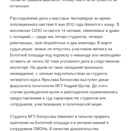
остальных.
Расследование дела о массовых беспорядках во время
оппозиционного шествия 6 мая 2012 года близится к концу. В
московских СИЗО остаются 14 человек, обвиняемых в драке
с полицией,— среди них пятеро студентов, четверо
работающих, трое безработных и два инвалида. В марте
судьи решат, можно ли отпустить участников митинга на
Болотной площади под подписку о невыезде или необходимо
оставить их читать 62 тома уголовного дела в следственном
изоляторе. На одном из таких заседаний произошло
неожиданное: с личным поручительством за студента
четвертого курса Ярослава Белоусова выступил декан
факультета политологии МГУ Андрей Шутов. До этого
случая руководители вузов и работодатели ограничивались
предоставлением в суд характеристик студентов или
сотрудников, участвовавших в политической акции.
Студента МГУ Белоусова обвиняют в попытке прорвать
оцепление на Болотной площади и в метании камней в
сотрудников ОМОНа. В качестве доказательства