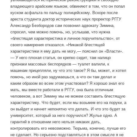
владеющего арабским языком, обвиняют в том, что он попал
куском асфальта по пальцу полицейскому. Вскоре после
ареста студента доктор исторических наук проректор РГГУ
Александр Безбородов сам позвонил адвокату Зимина,
спросил, чем можно помочь, но, услышав, что нужна
«блестящая характеристика и личное поручительство», от
своего намерения отказался. «Никакой блестящей
характеристики я ему дать не могу,— пояснил он «Власти».
— У него плохая статья, он крепко сидит, там налицо
признаки массовых беспорядков — туалет валили, к
машинам прицепляли, ну что это такое? Я бы, может, и хотел
помочь, но иной раз задумаешься, а что он там делал и
каким образом во всем этом участвовал? Я хорошо знал его
мать, мы вместе работали в РГГУ, она была отличным
человеком, а вот Зимину мы не можем составить блестящую
характеристику. Что будет, если мы возьмем его на поруки, а
он выйдет и начнет непонятно что делать. И что это будет за
университет, который за него поручился? Жулье одно. А
гарантий в отношении него нельзя никаких дать,
контролировать его невозможно. Тюрьма, конечно, лучше его
не сделает. Но серьезно подставляться в этом смысле я не