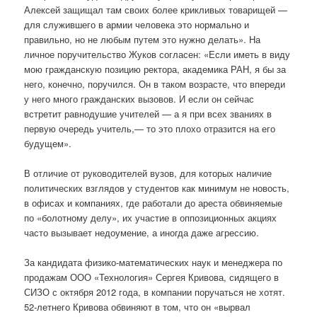
Алексей защищал там своих более крикливых товарищей —
для служившего в армии человека это нормально и
правильно, но не любым путем это нужно делать». На
личное поручительство Жуков согласен: «Если иметь в виду
мою гражданскую позицию ректора, академика РАН, я бы за
него, конечно, поручился. Он в таком возрасте, что впереди
у него много гражданских вызовов. И если он сейчас
встретит равнодушие учителей — а я при всех званиях в
первую очередь учитель,— то это плохо отразится на его
будущем».
В отличие от руководителей вузов, для которых наличие
политических взглядов у студентов как минимум не новость,
в офисах и компаниях, где работали до ареста обвиняемые
по «болотному делу», их участие в оппозиционных акциях
часто вызывает недоумение, а иногда даже агрессию.
За кандидата физико-математических наук и менеджера по
продажам ООО «Технология» Сергея Кривова, сидящего в
СИЗО с октября 2012 года, в компании поручаться не хотят.
52-летнего Кривова обвиняют в том, что он «вырвал