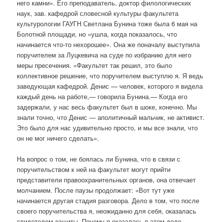
него камни». Его преподаватель, доктор филологических
наук, зав. кафедрой словесной культуры факультета
культурологии ГАУГН Светлана Бунина тоже была 6 мая на
Болотной площади, но «ушла, когда показалось, что
начинается что-то нехорошее». Она же поначалу выступила
поручителем за Луцкевича на суде по избранию для него
меры пресечения. «Факультет так решил, это было
коллективное решение, что поручителем выступлю я. Я ведь
заведующая кафедрой. Денис — человек, которого я видела
каждый день на работе,— говорила Бунина.— Когда его
задержали, у нас весь факультет был в шоке, конечно. Мы
знали точно, что Денис — аполитичный мальчик, не активист.
Это было для нас удивительно просто, и мы все знали, что
он не мог ничего сделать».
На вопрос о том, не боялась ли Бунина, что в связи с
поручительством к ней на факультет могут прийти
представители правоохранительных органов, она отвечает
молчанием. После паузы продолжает: «Вот тут уже
начинается другая стадия разговора. Дело в том, что после
своего поручительства я, неожиданно для себя, оказалась
свидетелем защиты. Почему я оказалась в этом деле