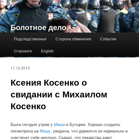
Болотное дело
Главное меню
Подследственные
Сторона обвинения
События
О проекте
English
11.10.2013
Ксения Косенко о
свидании с Михаилом
Косенко
Была сегодня утром у
Миши
в Бутырке. Хорошо сходила:
посмотрела на
Мишу
, увидела, что держится он нормально и
чувствует себя неплохо. Сказал, что лекарства дают.