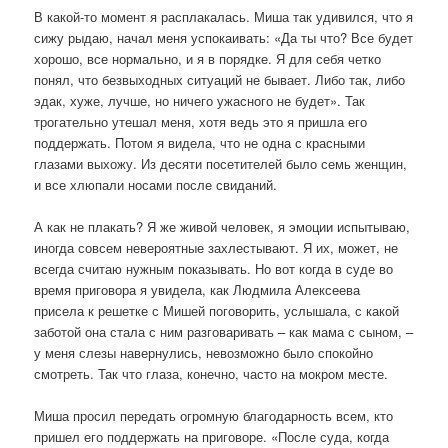
В какой-то момент я расплакалась. Миша так удивился, что я
сижу рыдаю, начал меня успокаивать: «Да ты что? Все будет
хорошо, все нормально, и я в порядке. Я для себя четко
понял, что безвыходных ситуаций не бывает. Либо так, либо
эдак, хуже, лучше, но ничего ужасного не будет». Так
трогательно утешал меня, хотя ведь это я пришла его
поддержать. Потом я видела, что не одна с красными
глазами выхожу. Из десяти посетителей было семь женщин,
и все хлюпали носами после свиданий.
А как не плакать? Я же живой человек, я эмоции испытываю,
иногда совсем невероятные захлестывают. Я их, может, не
всегда считаю нужным показывать. Но вот когда в суде во
время приговора я увидела, как Людмила Алексеева
присела к решетке с Мишей поговорить, услышала, с какой
заботой она стала с ним разговаривать – как мама с сыном, –
у меня слезы навернулись, невозможно было спокойно
смотреть. Так что глаза, конечно, часто на мокром месте.
Миша просил передать огромную благодарность всем, кто
пришел его поддержать на приговоре. «После суда, когда