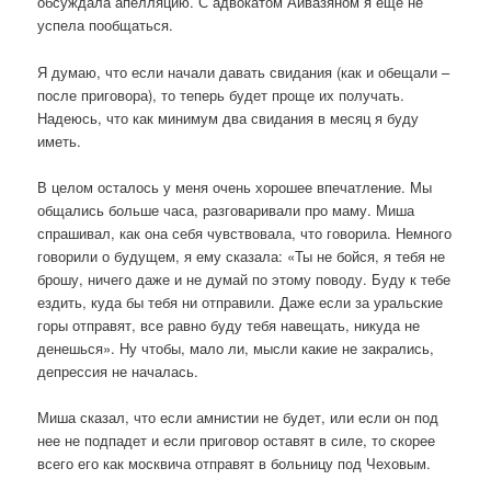
обсуждала апелляцию. С адвокатом Айвазяном я еще не
успела пообщаться.
Я думаю, что если начали давать свидания (как и обещали –
после приговора), то теперь будет проще их получать.
Надеюсь, что как минимум два свидания в месяц я буду
иметь.
В целом осталось у меня очень хорошее впечатление. Мы
общались больше часа, разговаривали про маму. Миша
спрашивал, как она себя чувствовала, что говорила. Немного
говорили о будущем, я ему сказала: «Ты не бойся, я тебя не
брошу, ничего даже и не думай по этому поводу. Буду к тебе
ездить, куда бы тебя ни отправили. Даже если за уральские
горы отправят, все равно буду тебя навещать, никуда не
денешься». Ну чтобы, мало ли, мысли какие не закрались,
депрессия не началась.
Миша сказал, что если амнистии не будет, или если он под
нее не подпадет и если приговор оставят в силе, то скорее
всего его как москвича отправят в больницу под Чеховым.