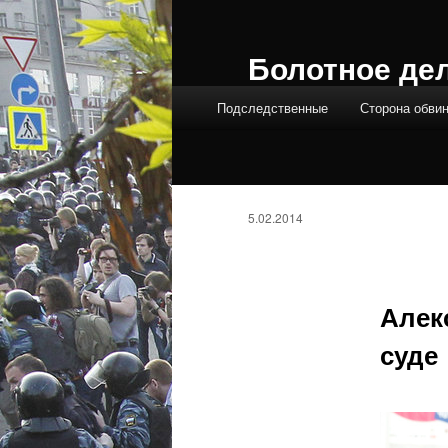
Болотное де
Главное меню
Подследственные
Сторона обви
5.02.2014
Алек
суде