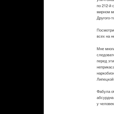
по 212-й 
мирном ми
Другого-т
Посмотрит
всех на н
Мне многи
следовате
перед эти
неприкаса
наркобизн
Липецкой
Фабула о
абсурдна 
у человек