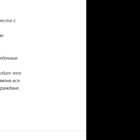
месте с
ме
рядочные
ходит что
имона все
граждане.