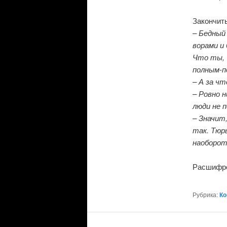
Закончить
– Бедный
ворами и
Что ты, 
полным-п
– А за ч
– Ровно н
люди не п
– Значит
так. Тюр
наоборот
Расшифро
Рубрика:
Ко