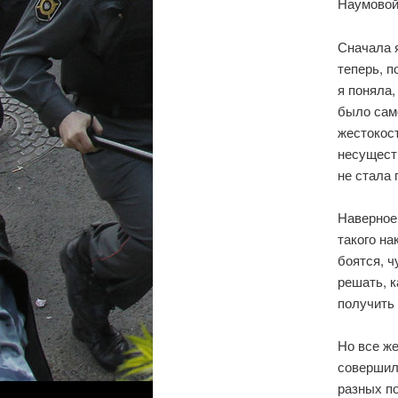
Наумовой
Сначала я
теперь, п
я поняла,
было сам
жестокост
несуществ
не стала 
Наверное,
такого на
боятся, ч
решать, к
получить 
Но все же
совершил
разных по