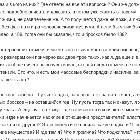
аз и в кого из них? Где ответы на все эти вопросы? Они же дол
се подробно описать и доказать, а потом уже сажать в тюрьму –
 жизни, не развлечение же. А то получается даже не ложь, а лж
 без фактов и игра человеческими жизнями. А если бы у них бы
део, а 188, тогда они бы сказали, что и бросков было 188?
потерпевших от меня и моего так называемого насилия омоновца
о размерам они примерно как двое-трое таких, как я, да еще и в 
их вообще ничего не почувствовал, второй вреда от меня не пол
тензий. Это что, и есть мои массовые беспорядки и насилие, за
ть шесть лет?
ро квас забыла – бутылка одна, наверное, лет на пять тянет, а 
х бросков – на оставшийся год. Ну пусть тогда так и скажут, я 
у кваса. А еще пусть скажут: где начинаются и кончаются мои 
и и где начинается насилие в отношении представителей власт
чается от другого? Я так ничего и не поняла: какие поджоги? П
ие имущества? И где там я? Что я громила? Что поджигала? Чт
а? С кем в сговор вступала? Чем это все доказано? Короче, че