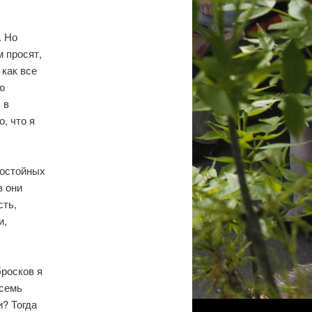
. Но
м просят,
 как все
ю
 в
, что я
достойных
в они
сть,
и,
бросков я
осемь
и? Тогда