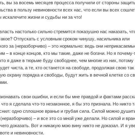
ть, вы за восемь месяцев процесса получили от стороны защит
ьства в пользу невиновности всех нас, что если вы всех сошле
ы искалечите жизни и судьбы ни за что!
ласть настолько сильно стремится показушно нас наказать, что
такое? Отпускать с условным сроком чинушу, насильника или
ого за (неразборчиво) – это нормально: ведь они неприкасаемые
м – в конце концов, кто мы такие, даже не богачи. Но я почему-
что я даже в тюрьме буду свободнее, чем многие из них, потому
удет чиста, а те, кто останется на свободе, продолжая свою так
ю охрану порядка и свободы, будут жить в вечной клетке со с
ами.
изнавать свои ошибки, и если бы мне правдой и фактами расск
 что я сделала что-то незаконное, я бы это признала. Но никто т
снил: одно сплошное вранье и грубая сила. Силой можно душит
неразборчиво) – и все это со мной уже делали. Но силой и вра
чего доказать. Вот и никакую мою вину никто не доказал. И я ув
воте и невиновности.