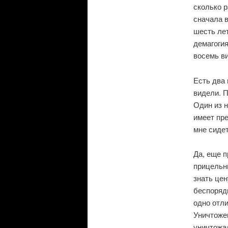
сколько р
сначала в
шесть лет
демагогия
восемь ви
Есть два 
видели. П
Один из н
имеет пре
мне сиде
Да, еще п
прицельны
знать цен
беспорядк
одно отли
Уничтожен
уничтожал