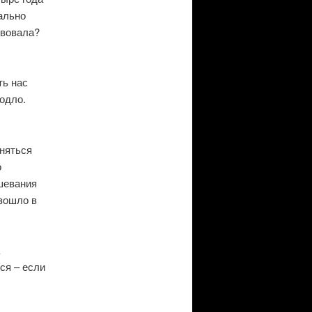
чально
твовала?
ть нас
подло.
иняться
о
ышевания
изошло в
ся – если