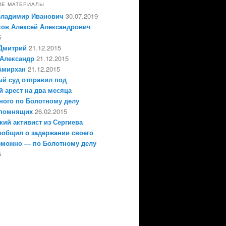
ИЕ МАТЕРИАЛЫ
Владимир Иванович
30.07.2019
ов Алексей Александрович
5
Дмитрий
21.12.2015
Александр
21.12.2015
Амирхан
21.12.2015
й суд отправил под
 арест на два месяца
ного по Болотному делу
епомнящих
26.02.2015
кий активист из Сергиева
ообщил о задержании своего
зможно — по Болотному делу
5