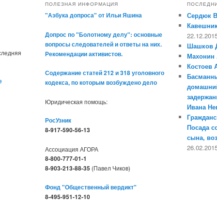
ПОЛЕЗНАЯ ИНФОРМАЦИЯ
ПОСЛЕДН
"Азбука допроса" от Ильи Яшина
Сердюк 
Кавешник
Допрос по "Болотному делу": основные
22.12.201
вопросы следователей и ответы на них.
Шашков 
оследняя
Рекомендации активистов.
Махонин 
Костоев 
Содержание статей 212 и 318 уголовного
Басманны
е
кодекса, по которым возбуждено дело
домашний
задержан
Юридическая помощь:
Ивана Н
Гражданс
РосУзник
Посада с
8-917-590-56-13
сына, во
26.02.201
Ассоциация АГОРА
8-800-777-01-1
8-903-213-88-35
(Павел Чиков)
Фонд "Общественный вердикт"
8-495-951-12-10