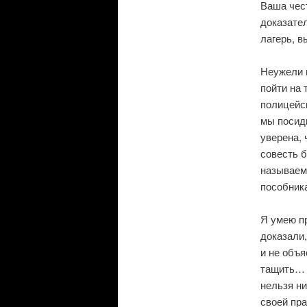
Ваша чес
доказател
лагерь, в
Неужели в
пойти на 
полицейск
мы посиди
уверена, 
совесть б
называему
пособник
Я умею пр
доказали,
и не объя
тащить… (
нельзя ни
своей пра