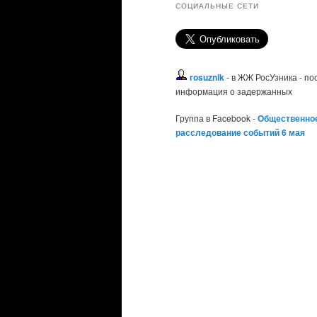
СОЦИАЛЬНЫЕ СЕТИ
rosuznik
- в ЖЖ РосУзника - п
информация о задержанных
Группа в Facebook -
Общественно
расследование событий 6 мая