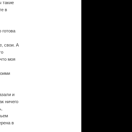
ы такие
те в
 готова
, свои. А
то
 что моя
воими
азали и
ак ничего
ь,
ньем
ерена в