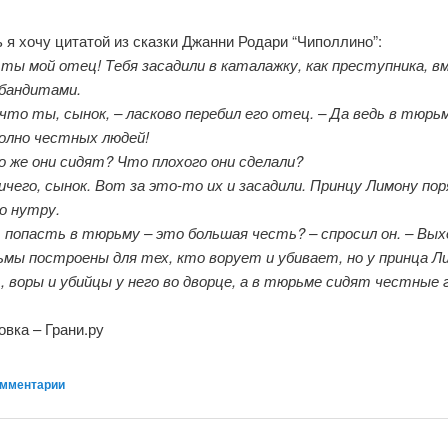
 я хочу цитатой из сказки Джанни Родари “Чиполлино”:
 ты мой отец! Тебя засадили в каталажку, как преступника, в
 бандитами.
что ты, сынок, – ласково перебил его отец. – Да ведь в тюрь
олно честных людей!
то же они сидят? Что плохого они сделали?
ичего, сынок. Вот за это-то их и засадили. Принцу Лимону по
о нутру.
, попасть в тюрьму – это большая честь? – спросил он. – Вы
ьмы построены для тех, кто ворует и убивает, но у принца Л
, воры и убийцы у него во дворце, а в тюрьме сидят честные 
вка – Грани.ру
мментарии