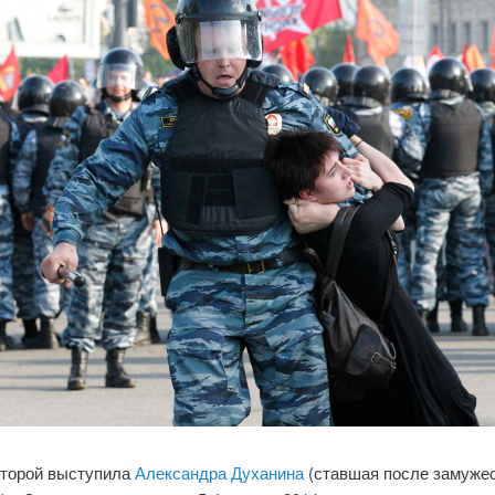
которой выступила
Александра Духанина
(ставшая после замуже