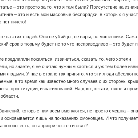
статье – это просто за то, что я там была? Присутствие на изна
тинге – это и есть мои массовые беспорядки, в которых я учас
о нет ничего!
е на этих людей. Они не убийцы, не воры, не мошенники. Сажа
екий срок в тюрьму будет не то что несправедливо – это будет 
е предлагали покаяться, извиниться, сказать то, чего хотели
ли, но знаете, я не считаю нужным каяться и уж тем более изв
ми людьми. У нас в стране так принято, что эти люди абсолютн
емые, в то время как известно много случаев с их стороны кр
еса, проституции, изнасилований. На днях, кстати, такое и про
 области.
бвинений, которые нам всем вменяются, не просто смешна – она
и основывается лишь на показаниях омоновцев. И что получает
а погоны есть, он априори честен и свят?