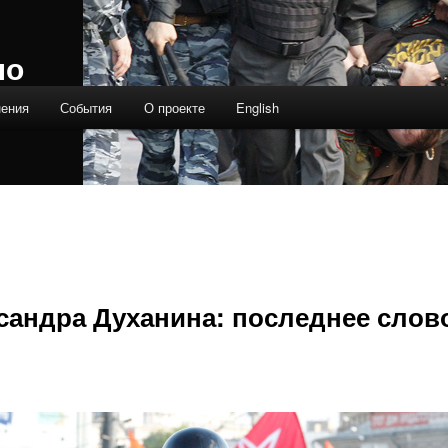
ло
нения
События
О проекте
English
сандра Духанина: последнее слов