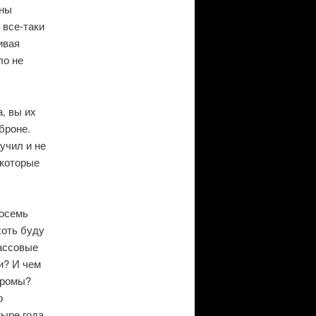
жны
 все-таки
ивая
ло не
, вы их
броне.
учил и не
 которые
восемь
хоть буду
массовые
и? И чем
огромы?
о
тыре года