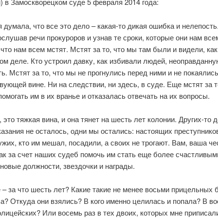
) в Замоскворецком суде 5 февраля 2014 года:
 думала, что все это дело – какая-то дикая ошибка и нелепость
ослушав речи прокуроров и узнав те сроки, которые они нам все
 что нам всем мстят. Мстят за то, что мы там были и видели, как
ом деле. Кто устроил давку, как избивали людей, неоправданну
ь. Мстят за то, что мы не прогнулись перед ними и не покаялись
ующей вине. Ни на следствии, ни здесь, в суде. Еще мстят за то
помогать им в их вранье и отказалась отвечать на их вопросы.
 это тяжкая вина, и она тянет на шесть лет колонии. Других-то 
казания не осталось, одни мы остались: настоящих преступнико
ужих, кто им мешал, посадили, а своих не трогают. Вам, ваша че
ак за счет наших судеб помочь им стать еще более счастливым
новые должности, звездочки и награды.
 – за что шесть лет? Какие такие не менее восьми прицельных 
а? Откуда они взялись? В кого именно целилась и попала? В в
лицейских? Или восемь раз в тех двоих, которых мне приписал