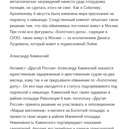
металлических заграждений нанести удар сотруднику
полиции, но сделать этого не смог. Как и Соболеву,
Архипенкову 9 августа была изменена мера пресечения на
подписку о невыезде. Следственный комитет объяснил такое
решение тем, что оба обвиняемых постоянно живут в Москве.
При этом все фигуранты «Болотного дела», сидящие в
СИЗО, также живут в Москве — за исключением Дениса
Луцкевича, который живет в подмосковной Лобне.
Александр Каменский
Активист «Другой России» Александр Каменский оказался
единственным задержанным и арестованным судом на два
месяца, кому так и не предъявили обвинение по «Болотному
делу». Он все еще находится в статусе подозреваемого под
подпиской о невыезде. Каменский был также задержан в
районе площади Революции 6 мая, поскольку «Другая
Россия» приняла решение не участвовать в оппозиционном
«Марше миллионов» и митинге на Болотной площади, а
провести свою акцию в районе Манежной площади.
Невиновность Каменского подтверждают показания
свидетелей, биллинг его телефона и данные транспортной