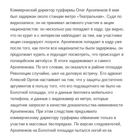
Коммерческий директор турфирмы Олег Архипенков 6 мая
был задержан около станции метро «Театральная». Судя по
видеозаписи, он не принимал активного участия в акции
националистов: он несколько раз попадает в кадр, где видно,
что он курит и с интересом наблюдает за тем, как участники
акции скандируют лозунги. Архипенков попадает в кадр уже
после того, как почти все националисты были задержаны, он
продолжает курить и подходит посмотреть, что происходит в
полицейском автобусе. В итоге задерживают и самого
Архипенкова. По его словам, он оказался в районе площади
Революции случайно, шел на деловую встречу. Его адвокат
Алексей Орлов настаивает на том, что у защиты достаточно
аргументов в пользу того, что его подзащитного не было на
Болотной площади, это и данные биллинга мобильного
телефона, и данные с видеокамер из метро, которые
защитник запросил в качестве доказательства невиновности
Архипенкова. При этом следствие предъявило
коммерческому директору турфирмы обвинение только в
участии в массовых беспорядках. По версии следователей,
Архипенков на Болотной площади пытался ногой из-за