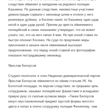
следствие обвиняет в нападении на рядового полиции
Казьмина. По данным следствия, неизвестные участники
демонстрации сорвали с омоновца шлем и отняли у него
резиновую дубинку, а Косенко нанес по Казьмину один удар
ногой и один удар рукой. Причем до ареста обвиняемого
полицейский в своих показаниях утверждал, что не может
узнать тех, кто на него напал 6 мая. Но при очной ставке он
быстро опознал Косенко. На суде по продлению меры
пресечения в начале июля обвиняемый высказал
предположение, что перед очной ставкой его фотографию
показали пострадавшему омоновцу.
Ярослав Белоусов
Студент-политолог и член Национал-демократической партии
Ярослав Белоусов обвиняется по обеим статьям УК. На
Болотной площади, по версии следствия, он прорывал цепь
сотрудников, называл полицейских фашистами и вскидывал
правую руку со сжатым кулаком вверх. «Также Белоусов
кинул неустановленный предмет круглой формы желтого
цвета и попал в плечо сотруднику полиции Филиппову, чем