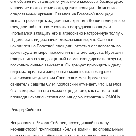
его обвинение стандартно: участие в массовых беспорядках
и насилие в отношении сотрудников полиции. По мнению
следственных органов, Савелов на Болотной площади
мешал производить задержания, кричал «Долой полицейское
государство!», а также схватил сотрудника полиции и
«попытался затащить его в агрессивно настроенную толпу».
В деле есть видеозаписи, доказывающие, что Савелов
находился на Болотной площади, отметил следователь во
время суда по мере пресечения в начале августа. Муртазин
говорит, что его подзащитный не мог скандировать лозунги,
поскольку сильно заикается. Он требует приобщить к делу
видеоматериалы и заверенные скриншоты, покадрово
фиксирующие действия Савелова 6 мая. Кроме того,
свидетель защиты Олег Козловский отмечает, что Савелов
был задержан на его глазах еще до того, как на Болотной
площади начались столкновения демонстрантов и ОМОНа.
Рихард Соболев
Националист Рихард Соболев, проходивший по делу
неонацистской группировки «Белые волки», но оправданный
судом присяжных, обвиняется по «Болотному делу» по двум