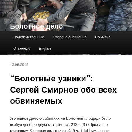
Болотное дело
Главное меню
Подследственные
Сторона обвинения
События
О проекте
English
13.08.2012
“Болотные узники”:
Сергей Смирнов обо всех
обвиняемых
Уголовное дело о событиях на Болотной площади было
возбуждено по двум статьям: ст. 212 ч. 3 («Призывы к
массовым беспорядкам»)» и ст. 318 ч. 1 («Применение