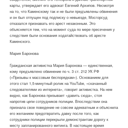
карты, утверждает его адвокат Евгений Архипов. Несмотря
на то, что Каменскому так и не были предъявлены обвинения
и он был отпущен под подписку о невыезде, Мосгорсуд
отказался признавать его арест незаконным. Это
объясняется тем, что на момент суда по мере пресечения у
следствия были основания ходатайствовать об аресте
Каменского.
Мария Баронова
Гражданская активистка Мария Баронова — единственная,
кому предъявлено обвинение по ч. 3 ст. 212 УК РФ
(«Призывы к массовым беспорядкам»). Основанием для
этого стал 1,5-минутный ролик на YouTube, «скачанный
следователями из интернета», говорит активистка. На нем
видно, как Баронова призывает «давить сюда», стоя
напротив цепи сотрудников полиции. Впоследствии она
признала свое поведение не совсем адекватным и объяснила
его желанием предотвратить давку после того, как
сотрудники полиции перекрыли демонстрантам дорогу к
месту запланированного митинга. В настоящее время