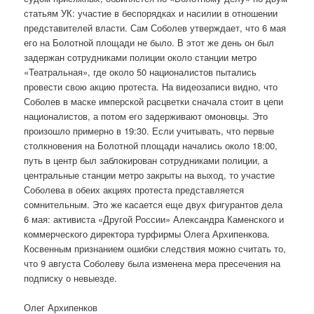
статьям УК: участие в беспорядках и насилии в отношении
представителей власти. Сам Соболев утверждает, что 6 мая
его на Болотной площади не было. В этот же день он был
задержан сотрудниками полиции около станции метро
«Театральная», где около 50 националистов пытались
провести свою акцию протеста. На видеозаписи видно, что
Соболев в маске имперской расцветки сначала стоит в цепи
националистов, а потом его задерживают омоновцы. Это
произошло примерно в 19:30. Если учитывать, что первые
столкновения на Болотной площади начались около 18:00,
путь в центр был заблокирован сотрудниками полиции, а
центральные станции метро закрыты на выход, то участие
Соболева в обеих акциях протеста представляется
сомнительным. Это же касается еще двух фигурантов дела
6 мая: активиста «Другой России» Александра Каменского и
коммерческого директора турфирмы Олега Архипенкова.
Косвенным признанием ошибки следствия можно считать то,
что 9 августа Соболеву была изменена мера пресечения на
подписку о невыезде.
Олег Архипенков