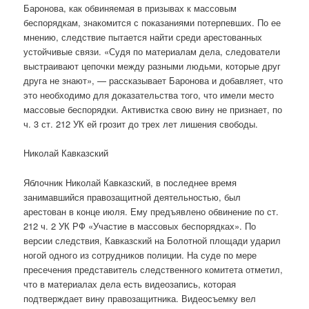
Баронова, как обвиняемая в призывах к массовым
беспорядкам, знакомится с показаниями потерпевших. По ее
мнению, следствие пытается найти среди арестованных
устойчивые связи. «Судя по материалам дела, следователи
выстраивают цепочки между разными людьми, которые друг
друга не знают», — рассказывает Баронова и добавляет, что
это необходимо для доказательства того, что имели место
массовые беспорядки. Активистка свою вину не признает, по
ч. 3 ст. 212 УК ей грозит до трех лет лишения свободы.
Николай Кавказский
Яблочник Николай Кавказский, в последнее время
занимавшийся правозащитной деятельностью, был
арестован в конце июля. Ему предъявлено обвинение по ст.
212 ч. 2 УК РФ «Участие в массовых беспорядках». По
версии следствия, Кавказский на Болотной площади ударил
ногой одного из сотрудников полиции. На суде по мере
пресечения представитель следственного комитета отметил,
что в материалах дела есть видеозапись, которая
подтверждает вину правозащитника. Видеосъемку вел