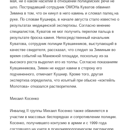
мая, ни о каком насилии в отношении полицейских речи не
шло. Пострадавший сотрудник ОМОНа Куватов обвинил
Зимина в том, что он кинул в него камень и сломал палец на
руке. По словам Кушнира, в начале августа стало известно о
результатах медицинской экспертизы. Согласно мнению
специалистов, Куватов не мог получить перелом пальца в
результате броска камня. Непосредственный начальник
Куватова, сотрудник полиции Кувшинников, выступающий в
качестве свидетеля, рассказал, что следил за Зиминым во
время событий на Манежной площади, поскольку из-за
высокого роста выделил его из толпы. Согласно показаниям
Кувшинникова, Зимин не кидал камни в сторону его
подчиненного, отмечает Кушнир. Кроме того, другая
экспертиза определила, что изъятый при обыске «коктейль
Молотова» отказался растворителем.
Михаил Косенко
Инвалид II группы Михаил Косенко также обвиняется в
участии в массовых беспорядках и сопротивлении полиции.
Косенко, получившего контузию в армии и с 1999 года
состоящего на учете в психоневрологическом диспансере,