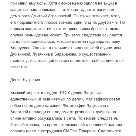
причинил ему боль. Хотя омоновец находился на акции в
защитных наплечниках», — отмечает адвокат национал-
демократа Дмитрий Аграновский. Он также отмечает, что у
его подзащитного плохое зрение: один глаз -5, другой – 9. По
словам защитника, ни о каком прицельном броске в таком
случае речь идти не может. При этом следствие ссылается
на данные видеозаписи, которая должна подтвердить вину
Белоусова. Однако, в отличие от видеозаписей с участием
Духаниной, Лузянина и Барабанова, о существовании
съемки, доказывающей версию следствия, сейчас ничего не
известно.
Денис Луцкевич
Бывший морпех и студент РГСУ Денис Луцкевич
единственный из обвиняемых по делу 6 мая зафиксировал
побои после демонстрации. Фотографии Луцкевича с
Болотной площади со следами от резиновых дубинок на
спине активно обсуждались в сети. По версии следствия,
бывший морпех, во время столкновений с полицией пытался
сорвать шлем с сотрудника ОМОНа Траерина. Сделать это