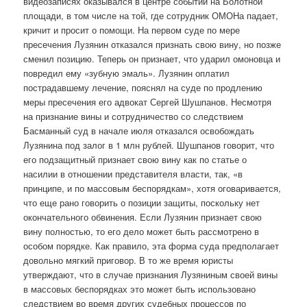
видеозаписях оказывался в центре событий на Болотной
площади, в том числе на той, где сотрудник ОМОНа падает,
кричит и просит о помощи. На первом суде по мере
пресечения Лузянин отказался признать свою вину, но позже
сменил позицию. Теперь он признает, что ударил омоновца и
повредил ему «зубную эмаль». Лузянин оплатил
пострадавшему лечение, пояснял на суде по продлению
меры пресечения его адвокат Сергей Шушпанов. Несмотря
на признание вины и сотрудничество со следствием
Басманный суд в начале июля отказался освобождать
Лузянина под залог в 1 млн рублей. Шушпанов говорит, что
его подзащитный признает свою вину как по статье о
насилии в отношении представителя власти, так, «в
принципе, и по массовым беспорядкам», хотя оговаривается,
что еще рано говорить о позиции защиты, поскольку нет
окончательного обвинения. Если Лузянин признает свою
вину полностью, то его дело может быть рассмотрено в
особом порядке. Как правило, эта форма суда предполагает
довольно мягкий приговор. В то же время юристы
утверждают, что в случае признания Лузяниным своей вины
в массовых беспорядках это может быть использовано
следствием во время других судебных процессов по