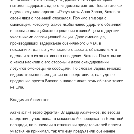
пытался задержать одного из демонстрантов. После того как
в дело вступила адвокат «Росузника» Анна Зарва, Бахов от
своей явки с повинной отказался. Помимо эпизода с
омоновцем, которому Бахов якобы нанес удар, его обвиняют
в прорыве полицейского оцепления в живой цепи с другими
участниками оппозиционной акции. Двое омоновцев,
производивших задержание обвиняемого 6 мая, в
показаниях, данных уже после его ареста, объяснили, что
сделали это из-за активного поведения Бахова. При этом ни
о каком насилии с его стороны и даже скандировании
лозунгов омоновцы не сообщили. По словам Зарвы, никаких
видеоматериалов следствие не представило, на суде по
продлению ареста Бахова в начале июля речь об этом также
не шла.
Владимир Акименков
Активист «Левого фронта» Владимир Акименков, по версии
следствия, участвовал в массовых беспорядках на Болотной
площади, но в насилии в отношении представителей власти
участия не принимал, так что ему предъявили обвинение