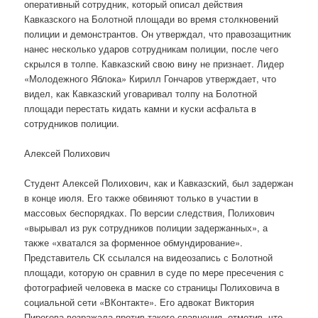
оперативный сотрудник, который описал действия
Кавказского на Болотной площади во время столкновений
полиции и демонстрантов. Он утверждал, что правозащитник
нанес несколько ударов сотрудникам полиции, после чего
скрылся в толпе. Кавказский свою вину не признает. Лидер
«Молодежного Яблока» Кирилл Гончаров утверждает, что
видел, как Кавказский уговаривал толпу на Болотной
площади перестать кидать камни и куски асфальта в
сотрудников полиции.
Алексей Полихович
Студент Алексей Полихович, как и Кавказский, был задержан
в конце июля. Его также обвиняют только в участии в
массовых беспорядках. По версии следствия, Полихович
«вырывал из рук сотрудников полиции задержанных», а
также «хватался за форменное обмундирование».
Представитель СК ссылался на видеозапись с Болотной
площади, которую он сравнил в суде по мере пресечения с
фотографией человека в маске со страницы Полиховича в
социальной сети «ВКонтакте». Его адвокат Виктория
Пирогова возражала против такого сравнения, отметив, что