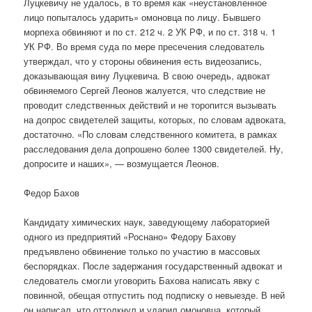
Луцкевичу не удалось, в то время как «неустановленное
лицо попыталось ударить» омоновца по лицу. Бывшего
морпеха обвиняют и по ст. 212 ч. 2 УК РФ, и по ст. 318 ч. 1
УК РФ. Во время суда по мере пресечения следователь
утверждал, что у стороны обвинения есть видеозапись,
доказывающая вину Луцкевича. В свою очередь, адвокат
обвиняемого Сергей Леонов жалуется, что следствие не
проводит следственных действий и не торопится вызывать
на допрос свидетелей защиты, которых, по словам адвоката,
достаточно. «По словам следственного комитета, в рамках
расследования дела допрошено более 1300 свидетелей. Ну,
допросите и наших», — возмущается Леонов.
Федор Бахов
Кандидату химических наук, заведующему лабораторией
одного из предприятий «Роснано» Федору Бахову
предъявлено обвинение только по участию в массовых
беспорядках. После задержания государственный адвокат и
следователь смогли уговорить Бахова написать явку с
повинной, обещая отпустить под подписку о невыезде. В ней
он написал, что оттолкнул и ударил омоновца, который