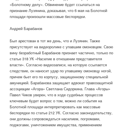
«Болотному делу». Обвинение будет ссылаться на
признание Лузянина, доказывая, что 6 мая на Болотной
площади произошли массовые беспорядки.
Андрей Барабанов
Был арестован в тот же день, что и Лузянин. Также
присутствует на видеоролике с упавшим омоновцем. Свою
вину безработный Барабанов признает частично, только по
статье 318 УК «Насилие в отношении представителя
власти». Согласно видеозаписи, на которую ссылается
следствие, он наносит удар по упавшему омоновцу ногой,
причем бьет его по корпусу, защищенному специальной
амуницией. Барабанова защищает адвокат правозащитной
ассоциации «Агора» Светлана Сидоркина. Глава «Агоры»
Павел Чиков уверен, что в ходе судебных процессов
ключевым будет вопрос о том, можно ли события на
Болотной площади интерпретировать как массовые
беспорядки по статье 212 УК. Согласно законодательству,
они должны сопровождаться насилием, погромами,
поджогами, уничтожением имущества, применением