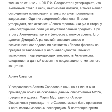
только по ст. 212 ч. 2 УК РФ. Следователи утверждают, что
Акименков стоял в цепи, выкрикивал лозунги, а также мешал
сотрудникам правоохранительных органов производить
задержания. Один из свидетелей обвинения Егоров
утверждает, что активист «Левого фронта» «кинул в сторону
цепи сотрудников полиции неустановленный предмет». При
этом у Акименкова, как и у Белоусова, плохое зрение. Его
адвокат Дмитрий Аграновский направил запрос о
возможности обследования активиста «Левого фронта» на
предмет установления у него инвалидности. Никаких
материалов, подтверждающих виновность Акименкова,
следствие на данный момент не представило, отмечает его
защитник.
Артем Савелов
У безработного Артема Савелова в ночь на 11 июня был
произведен обыск на основании данных оперативника МУРа,
говорит его адвокат Фарит Муртазин из «Агоры».
Оперативник утверждал, что Савелов может быть причастен
к организации массовых беспорядков. В настоящее время