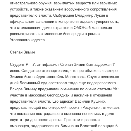
огнестрельного оружия, взрывчатых веществ или взрывных
устройств, а также оказанием вооруженного сопротивления
представителю власти. Омбудсмен Владимир Лукин в
официальном заявлении в конце июня выразил уверенность,
что столкновения демонстрантов и ОМОНа 6 мая нельзя
рассматривать как массовые беспорядки в рамках
Уголовного кодекса.
Степан Зимин
Студент РГГУ, антифашист Степан Зимин был задержан 7
июня. Следствие отрапортовало, что при обыске в квартире
Зимина был найден «коктейль Молотова». Спустя несколько
дней Басманный суд арестовал тогда еще подозреваемого.
Вскоре Зимину предъявили обвинение по обеим статьям УК:
участие в массовых беспорядках и насилие в отношении
представителя власти. Его адвокат Василий Кушнир,
представляющий волонтерский проект «Росузник», отмечает,
что показания пострадавшего омоновца появились в деле
спустя три дня после ареста. При этом в рапортах
омоновцев, задерживавших Зимина на Болотной площади 6