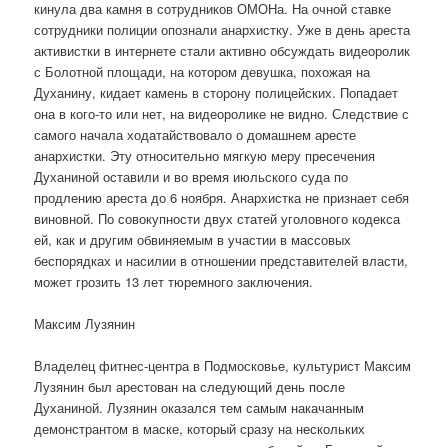
кинула два камня в сотрудников ОМОНа. На очной ставке
сотрудники полиции опознали анархистку. Уже в день ареста
активистки в интернете стали активно обсуждать видеоролик
с Болотной площади, на котором девушка, похожая на
Духанину, кидает камень в сторону полицейских. Попадает
она в кого-то или нет, на видеоролике не видно. Следствие с
самого начала ходатайствовало о домашнем аресте
анархистки. Эту относительно мягкую меру пресечения
Духаниной оставили и во время июльского суда по
продлению ареста до 6 ноября. Анархистка не признает себя
виновной. По совокупности двух статей уголовного кодекса
ей, как и другим обвиняемым в участии в массовых
беспорядках и насилии в отношении представителей власти,
может грозить 13 лет тюремного заключения.
Максим Лузянин
Владелец фитнес-центра в Подмосковье, культурист Максим
Лузянин был арестован на следующий день после
Духаниной. Лузянин оказался тем самым накачанным
демонстрантом в маске, который сразу на нескольких