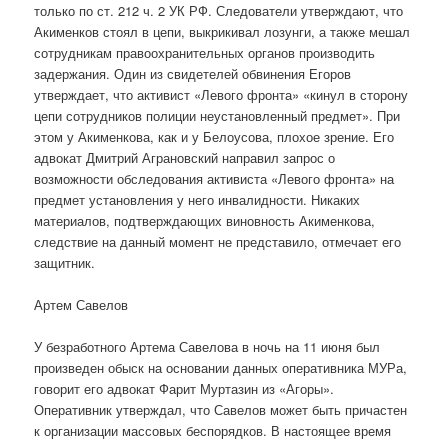
только по ст. 212 ч. 2 УК РФ. Следователи утверждают, что
Акименков стоял в цепи, выкрикивал лозунги, а также мешал
сотрудникам правоохранительных органов производить
задержания. Один из свидетелей обвинения Егоров
утверждает, что активист «Левого фронта» «кинул в сторону
цепи сотрудников полиции неустановленный предмет». При
этом у Акименкова, как и у Белоусова, плохое зрение. Его
адвокат Дмитрий Аграновский направил запрос о
возможности обследования активиста «Левого фронта» на
предмет установления у него инвалидности. Никаких
материалов, подтверждающих виновность Акименкова,
следствие на данный момент не представило, отмечает его
защитник.
Артем Савелов
У безработного Артема Савелова в ночь на 11 июня был
произведен обыск на основании данных оперативника МУРа,
говорит его адвокат Фарит Муртазин из «Агоры».
Оперативник утверждал, что Савелов может быть причастен
к организации массовых беспорядков. В настоящее время