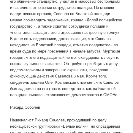
его обвинение стандартно: участие в массовых беспорядках
и насилие в отношении сотрудников полиции. По мнению
следственных органов, Савелов на Болотной площади
мешал производить задержания, кричал «Долой полицейское
государство!», а также схватил сотрудника полиции и
«попытался затащить его в агрессивно настроенную толпу».
В деле есть видеозаписи, доказывающие, что Савелов
находился на Болотной площади, отметил следователь во
время суда по мере пресечения в начале августа. Муртазин
говорит, что его подзащитный не мог скандировать лозунги,
поскольку сильно заикается. Он требует приобщить к делу
видеоматериалы и заверенные скриншоты, покадрово
фиксирующие действия Савелова 6 мая. Кроме того,
свидетель защиты Олег Козловский отмечает, что Савелов
был задержан на его глазах еще до того, как на Болотной
площади начались столкновения демонстрантов и ОМОНа.
Рихард Соболев
Националист Рихард Соболев, проходивший по делу
неонацистской группировки «Белые волки», но оправданный
судом присяжных, обвиняется по «Болотному делу» по двум