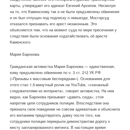
карты, утверждает его адвокат Евгений Архипов. Несмотря
на то, что Каменскому так и не были предъявлены обвинения
и он был отпущен под подписку о невыезде, Мосгорсуд
отказался признавать его арест незаконным. Это
объясняется тем, что на момент суда по мере пресечения у
следствия были основания ходатайствовать об аресте
Каменского.
Мария Баронова
Гражданская активистка Мария Баронова — единственная,
кому предъявлено обвинение по ч. 3 ст. 212 УК РФ
(«Призывы к массовым беспорядкам»). Основанием для
этого стал 1,5-минутный ролик на YouTube, «скачанный
следователями из интернета», говорит активистка. На нем
видно, как Баронова призывает «давить сюда», стоя
напротив цепи сотрудников полиции. Впоследствии она
признала свое поведение не совсем адекватным и объяснила
его желанием предотвратить давку после того, как
сотрудники полиции перекрыли демонстрантам дорогу к
месту запланированного митинга. В настоящее время