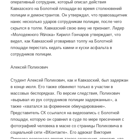
оперативный сотрудник, который описал действия
Кавказского на Болотной площади во время столкновений
полиции и демонстрантов. Он утверждал, что правозащитник
нанес несколько ударов сотрудникам полиции, после чего
скрылся в толпе. Кавказский свою вину не признает. Лидер
«Молодежного Яблока» Кирилл Гончаров утверждает, что
видел, как Кавказский уговаривал толпу на Болотной
площади перестать кидать камни и куски асфальта в
сотрудников полиции.
Алексей Полихович
Студент Алексей Полихович, как и Кавказский, был задержан
в конце июля. Его также обвиняют только в участии в
массовых беспорядках. По версии следствия, Полихович
«вырывал из рук сотрудников полиции задержанных», а
также «хватался за форменное обмундирование».
Представитель СК ссылался на видеозапись с Болотной
площади, которую он сравнил в суде по мере пресечения с
фотографией человека в маске со страницы Полиховича в
социальной сети «ВКонтакте». Его адвокат Виктория
Пирогова возражала против такого сравнения, отметив, что