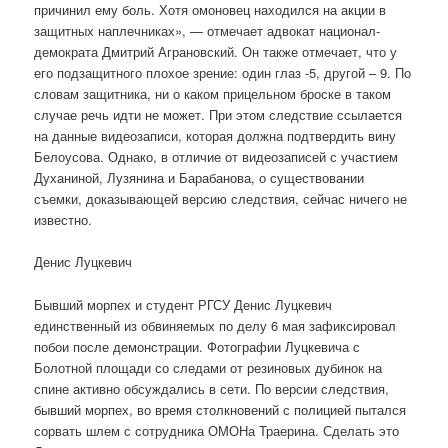
причинил ему боль. Хотя омоновец находился на акции в
защитных наплечниках», — отмечает адвокат национал-
демократа Дмитрий Аграновский. Он также отмечает, что у
его подзащитного плохое зрение: один глаз -5, другой – 9. По
словам защитника, ни о каком прицельном броске в таком
случае речь идти не может. При этом следствие ссылается
на данные видеозаписи, которая должна подтвердить вину
Белоусова. Однако, в отличие от видеозаписей с участием
Духаниной, Лузянина и Барабанова, о существовании
съемки, доказывающей версию следствия, сейчас ничего не
известно.
Денис Луцкевич
Бывший морпех и студент РГСУ Денис Луцкевич
единственный из обвиняемых по делу 6 мая зафиксировал
побои после демонстрации. Фотографии Луцкевича с
Болотной площади со следами от резиновых дубинок на
спине активно обсуждались в сети. По версии следствия,
бывший морпех, во время столкновений с полицией пытался
сорвать шлем с сотрудника ОМОНа Траерина. Сделать это