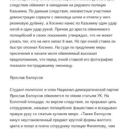
следствие обвиняет в нападении на рядового полиции
Казьмина. По данным следствия, неизвестные участники
демонстрации сорвали с омоновца шлем и отняли у него
резиновую дубинку, а Косенко нанес по Казьмину один удар
ногой и один удар рукой. Причем до ареста обвиняемого
полицейский в своих показаниях утверждал, что не может
узнать тех, кто на него напал 6 мая. Но при очной ставке он
быстро опознал Косенко. На суде по продлению меры
пресечения в начале июля обвиняемый высказал
предположение, что перед очной ставкой его фотографию
показали пострадавшему омоновцу.
Ярослав Белоусов
Студент-политолог и член Национал-демократической партии
Ярослав Белоусов обвиняется по обеим статьям УК. На
Болотной площади, по версии следствия, он прорывал цепь
сотрудников, называл полицейских фашистами и вскидывал
правую руку со сжатым кулаком вверх. «Также Белоусов
кинул неустановленный предмет круглой формы желтого
цвета и попал в плечо сотруднику полиции Филиппову, чем