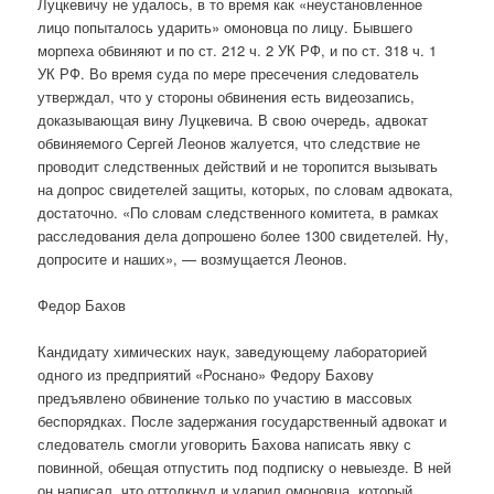
Луцкевичу не удалось, в то время как «неустановленное
лицо попыталось ударить» омоновца по лицу. Бывшего
морпеха обвиняют и по ст. 212 ч. 2 УК РФ, и по ст. 318 ч. 1
УК РФ. Во время суда по мере пресечения следователь
утверждал, что у стороны обвинения есть видеозапись,
доказывающая вину Луцкевича. В свою очередь, адвокат
обвиняемого Сергей Леонов жалуется, что следствие не
проводит следственных действий и не торопится вызывать
на допрос свидетелей защиты, которых, по словам адвоката,
достаточно. «По словам следственного комитета, в рамках
расследования дела допрошено более 1300 свидетелей. Ну,
допросите и наших», — возмущается Леонов.
Федор Бахов
Кандидату химических наук, заведующему лабораторией
одного из предприятий «Роснано» Федору Бахову
предъявлено обвинение только по участию в массовых
беспорядках. После задержания государственный адвокат и
следователь смогли уговорить Бахова написать явку с
повинной, обещая отпустить под подписку о невыезде. В ней
он написал, что оттолкнул и ударил омоновца, который