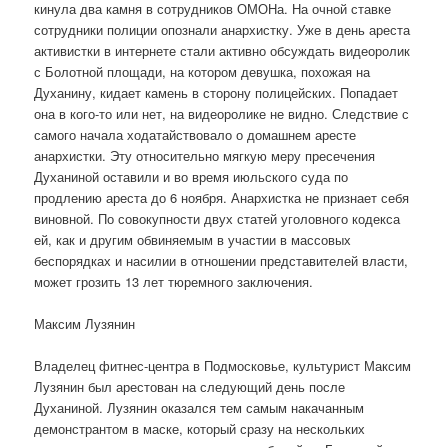
кинула два камня в сотрудников ОМОНа. На очной ставке
сотрудники полиции опознали анархистку. Уже в день ареста
активистки в интернете стали активно обсуждать видеоролик
с Болотной площади, на котором девушка, похожая на
Духанину, кидает камень в сторону полицейских. Попадает
она в кого-то или нет, на видеоролике не видно. Следствие с
самого начала ходатайствовало о домашнем аресте
анархистки. Эту относительно мягкую меру пресечения
Духаниной оставили и во время июльского суда по
продлению ареста до 6 ноября. Анархистка не признает себя
виновной. По совокупности двух статей уголовного кодекса
ей, как и другим обвиняемым в участии в массовых
беспорядках и насилии в отношении представителей власти,
может грозить 13 лет тюремного заключения.
Максим Лузянин
Владелец фитнес-центра в Подмосковье, культурист Максим
Лузянин был арестован на следующий день после
Духаниной. Лузянин оказался тем самым накачанным
демонстрантом в маске, который сразу на нескольких