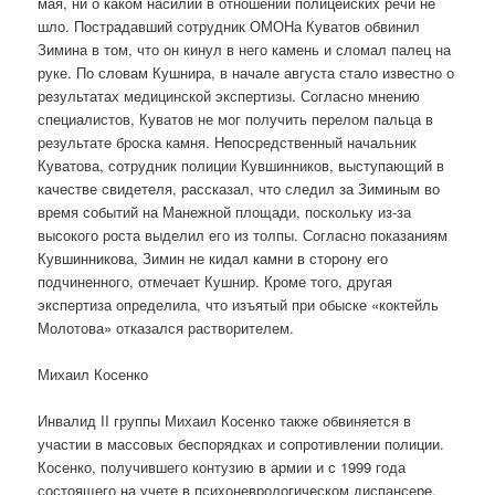
мая, ни о каком насилии в отношении полицейских речи не
шло. Пострадавший сотрудник ОМОНа Куватов обвинил
Зимина в том, что он кинул в него камень и сломал палец на
руке. По словам Кушнира, в начале августа стало известно о
результатах медицинской экспертизы. Согласно мнению
специалистов, Куватов не мог получить перелом пальца в
результате броска камня. Непосредственный начальник
Куватова, сотрудник полиции Кувшинников, выступающий в
качестве свидетеля, рассказал, что следил за Зиминым во
время событий на Манежной площади, поскольку из-за
высокого роста выделил его из толпы. Согласно показаниям
Кувшинникова, Зимин не кидал камни в сторону его
подчиненного, отмечает Кушнир. Кроме того, другая
экспертиза определила, что изъятый при обыске «коктейль
Молотова» отказался растворителем.
Михаил Косенко
Инвалид II группы Михаил Косенко также обвиняется в
участии в массовых беспорядках и сопротивлении полиции.
Косенко, получившего контузию в армии и с 1999 года
состоящего на учете в психоневрологическом диспансере,