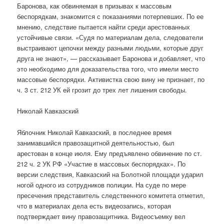
Баронова, как обвиняемая в призывах к массовым
беспорядкам, знакомится с показаниями потерпевших. По ее
мнению, следствие пытается найти среди арестованных
устойчивые связи. «Судя по материалам дела, следователи
выстраивают цепочки между разными людьми, которые друг
друга не знают», — рассказывает Баронова и добавляет, что
это необходимо для доказательства того, что имели место
массовые беспорядки. Активистка свою вину не признает, по
ч. 3 ст. 212 УК ей грозит до трех лет лишения свободы.
Николай Кавказский
Яблочник Николай Кавказский, в последнее время
занимавшийся правозащитной деятельностью, был
арестован в конце июля. Ему предъявлено обвинение по ст.
212 ч. 2 УК РФ «Участие в массовых беспорядках». По
версии следствия, Кавказский на Болотной площади ударил
ногой одного из сотрудников полиции. На суде по мере
пресечения представитель следственного комитета отметил,
что в материалах дела есть видеозапись, которая
подтверждает вину правозащитника. Видеосъемку вел