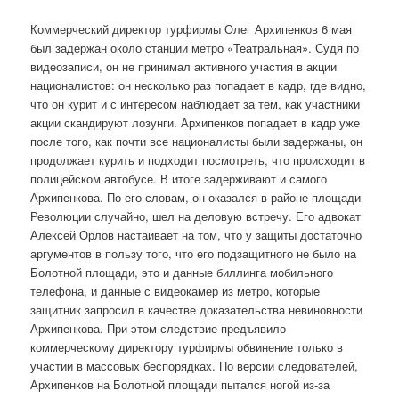
Коммерческий директор турфирмы Олег Архипенков 6 мая
был задержан около станции метро «Театральная». Судя по
видеозаписи, он не принимал активного участия в акции
националистов: он несколько раз попадает в кадр, где видно,
что он курит и с интересом наблюдает за тем, как участники
акции скандируют лозунги. Архипенков попадает в кадр уже
после того, как почти все националисты были задержаны, он
продолжает курить и подходит посмотреть, что происходит в
полицейском автобусе. В итоге задерживают и самого
Архипенкова. По его словам, он оказался в районе площади
Революции случайно, шел на деловую встречу. Его адвокат
Алексей Орлов настаивает на том, что у защиты достаточно
аргументов в пользу того, что его подзащитного не было на
Болотной площади, это и данные биллинга мобильного
телефона, и данные с видеокамер из метро, которые
защитник запросил в качестве доказательства невиновности
Архипенкова. При этом следствие предъявило
коммерческому директору турфирмы обвинение только в
участии в массовых беспорядках. По версии следователей,
Архипенков на Болотной площади пытался ногой из-за