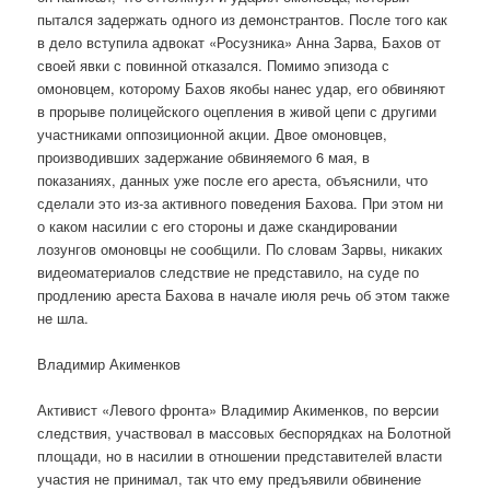
пытался задержать одного из демонстрантов. После того как
в дело вступила адвокат «Росузника» Анна Зарва, Бахов от
своей явки с повинной отказался. Помимо эпизода с
омоновцем, которому Бахов якобы нанес удар, его обвиняют
в прорыве полицейского оцепления в живой цепи с другими
участниками оппозиционной акции. Двое омоновцев,
производивших задержание обвиняемого 6 мая, в
показаниях, данных уже после его ареста, объяснили, что
сделали это из-за активного поведения Бахова. При этом ни
о каком насилии с его стороны и даже скандировании
лозунгов омоновцы не сообщили. По словам Зарвы, никаких
видеоматериалов следствие не представило, на суде по
продлению ареста Бахова в начале июля речь об этом также
не шла.
Владимир Акименков
Активист «Левого фронта» Владимир Акименков, по версии
следствия, участвовал в массовых беспорядках на Болотной
площади, но в насилии в отношении представителей власти
участия не принимал, так что ему предъявили обвинение