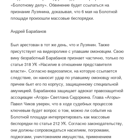
«Болотному делу». Обвинение будет ссылаться на
признание Лузянина, доказывая, что 6 мая на Болотной
площади произошли массовые беспорядки.
Андрей Барабанов
Был арестован в тот же день, что и Лузянин. Также
присутствует на видеоролике с упавшим омоновцем. Свою
вину безработный Барабанов признает частично, только по
статье 318 УК «Насилие в отношении представителя
власти». Согласно видеозаписи, на которую ссылается
следствие, он наносит удар по упавшему омоновцу ногой,
причем бьет его по корпусу, защищенному специальной
амуницией. Барабанова защищает адвокат правозащитной
ассоциации «Агора» Светлана Сидоркина. Глава «Агоры»
Павел Чиков уверен, что в ходе судебных процессов
ключевым будет вопрос о том, можно ли события на
Болотной площади интерпретировать как массовые
беспорядки по статье 212 УК. Согласно законодательству,
они должны сопровождаться насилием, погромами,
поджогами, уничтожением имущества, применением