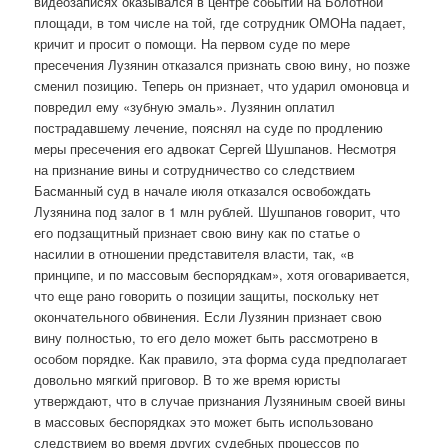
видеозаписях оказывался в центре событий на Болотной
площади, в том числе на той, где сотрудник ОМОНа падает,
кричит и просит о помощи. На первом суде по мере
пресечения Лузянин отказался признать свою вину, но позже
сменил позицию. Теперь он признает, что ударил омоновца и
повредил ему «зубную эмаль». Лузянин оплатил
пострадавшему лечение, пояснял на суде по продлению
меры пресечения его адвокат Сергей Шушпанов. Несмотря
на признание вины и сотрудничество со следствием
Басманный суд в начале июля отказался освобождать
Лузянина под залог в 1 млн рублей. Шушпанов говорит, что
его подзащитный признает свою вину как по статье о
насилии в отношении представителя власти, так, «в
принципе, и по массовым беспорядкам», хотя оговаривается,
что еще рано говорить о позиции защиты, поскольку нет
окончательного обвинения. Если Лузянин признает свою
вину полностью, то его дело может быть рассмотрено в
особом порядке. Как правило, эта форма суда предполагает
довольно мягкий приговор. В то же время юристы
утверждают, что в случае признания Лузяниным своей вины
в массовых беспорядках это может быть использовано
следствием во время других судебных процессов по