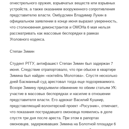
огнестрельного оружия, взрывчатых веществ или взрывных
устройств, а также оказанием вооруженного сопротивления
представителю власти. Омбудсмен Владимир Лукин в
официальном заявлении в конце июня выразил уверенность,
что столкновения демонстрантов и ОМОНа 6 мая нельзя
рассматривать как массовые беспорядки в рамках
Уголовного кодекса.
Степан Зимин
Студент РГГУ, антифашист Степан Зимин был задержан 7
июня. Следствие отрапортовало, что при обыске в квартире
Зимина был найден «коктейль Молотова». Спустя несколько
дней Басманный суд арестовал тогда еще подозреваемого.
Вскоре Зимину предъявили обвинение по обеим статьям УК:
участие в массовых беспорядках и насилие в отношении
представителя власти. Его адвокат Василий Кушнир,
представляющий волонтерский проект «Росузник», отмечает,
что показания пострадавшего омоновца появились в деле
спустя три дня после ареста. При этом в рапортах
омоновцев, задерживавших Зимина на Болотной площади 6