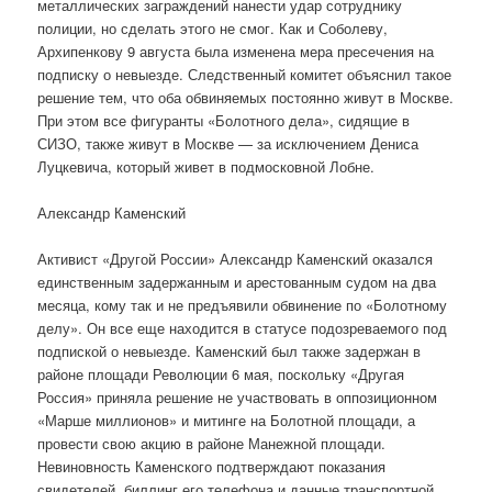
металлических заграждений нанести удар сотруднику
полиции, но сделать этого не смог. Как и Соболеву,
Архипенкову 9 августа была изменена мера пресечения на
подписку о невыезде. Следственный комитет объяснил такое
решение тем, что оба обвиняемых постоянно живут в Москве.
При этом все фигуранты «Болотного дела», сидящие в
СИЗО, также живут в Москве — за исключением Дениса
Луцкевича, который живет в подмосковной Лобне.
Александр Каменский
Активист «Другой России» Александр Каменский оказался
единственным задержанным и арестованным судом на два
месяца, кому так и не предъявили обвинение по «Болотному
делу». Он все еще находится в статусе подозреваемого под
подпиской о невыезде. Каменский был также задержан в
районе площади Революции 6 мая, поскольку «Другая
Россия» приняла решение не участвовать в оппозиционном
«Марше миллионов» и митинге на Болотной площади, а
провести свою акцию в районе Манежной площади.
Невиновность Каменского подтверждают показания
свидетелей, биллинг его телефона и данные транспортной