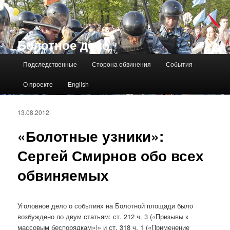
Болотное дело
Главное меню
Подследственные
Сторона обвинения
События
О проекте
English
13.08.2012
«Болотные узники»:
Сергей Смирнов обо всех
обвиняемых
Уголовное дело о событиях на Болотной площади было
возбуждено по двум статьям: ст. 212 ч. 3 («Призывы к
массовым беспорядкам»)» и ст. 318 ч. 1 («Применение