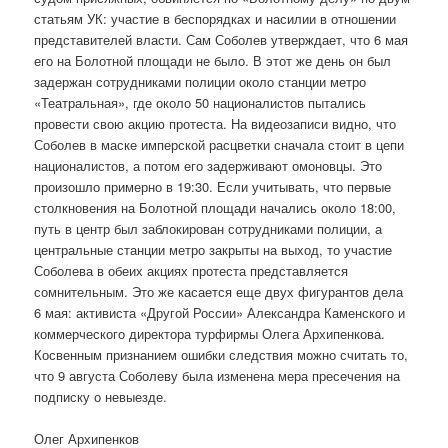
статьям УК: участие в беспорядках и насилии в отношении
представителей власти. Сам Соболев утверждает, что 6 мая
его на Болотной площади не было. В этот же день он был
задержан сотрудниками полиции около станции метро
«Театральная», где около 50 националистов пытались
провести свою акцию протеста. На видеозаписи видно, что
Соболев в маске имперской расцветки сначала стоит в цепи
националистов, а потом его задерживают омоновцы. Это
произошло примерно в 19:30. Если учитывать, что первые
столкновения на Болотной площади начались около 18:00,
путь в центр был заблокирован сотрудниками полиции, а
центральные станции метро закрыты на выход, то участие
Соболева в обеих акциях протеста представляется
сомнительным. Это же касается еще двух фигурантов дела
6 мая: активиста «Другой России» Александра Каменского и
коммерческого директора турфирмы Олега Архипенкова.
Косвенным признанием ошибки следствия можно считать то,
что 9 августа Соболеву была изменена мера пресечения на
подписку о невыезде.
Олег Архипенков