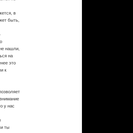
жется, в
жет быть,
ю
о
не нашли,
ься на
енее это
и к
позволяет
 внимание
о у нас
е
ли ты