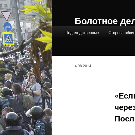
Болотное де
Главное меню
Подследственные
Сторона обви
4.08.2014
«Есл
чере
Посл