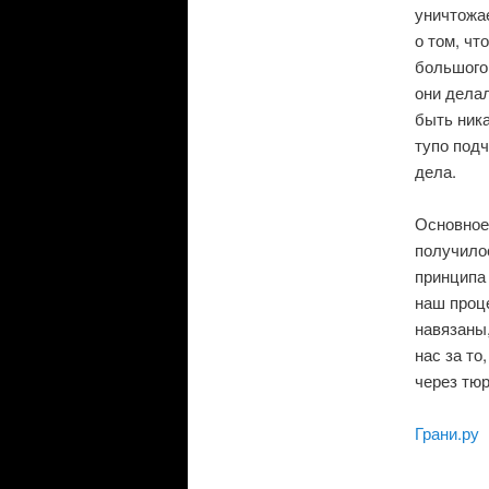
уничтожа
о том, чт
большого 
они делал
быть ник
тупо подч
дела.
Основное,
получилос
принципа 
наш проц
навязаны
нас за то
через тюр
Грани.ру