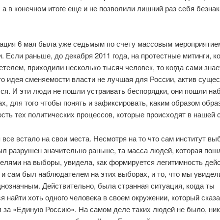
 а в конечном итоге еще и не позволили лишний раз себя безна
ация 6 мая была уже седьмым по счету массовым мероприятие
. Если раньше, до декабря 2011 года, на протестные митинги, к
телем, приходили несколько тысяч человек, то когда сами знае
то идея сменяемости власти не лучшая для России, актив суще
ся. И эти люди не пошли устраивать беспорядки, они пошли на
х, для того чтобы понять и зафиксировать, каким образом обра
сть тех политических процессов, которые происходят в нашей с
 все встало на свои места. Несмотря на то что сам институт вы
ыл разрушен значительно раньше, та масса людей, которая пош
елями на выборы, увидела, как формируется легитимность де
 и сам был наблюдателем на этих выборах, и то, что мы увидел
нозначным. Действительно, была странная ситуация, когда ты
 найти хоть одного человека в своем окружении, который сказ
л за «Единую Россию». На самом деле таких людей не было, ни