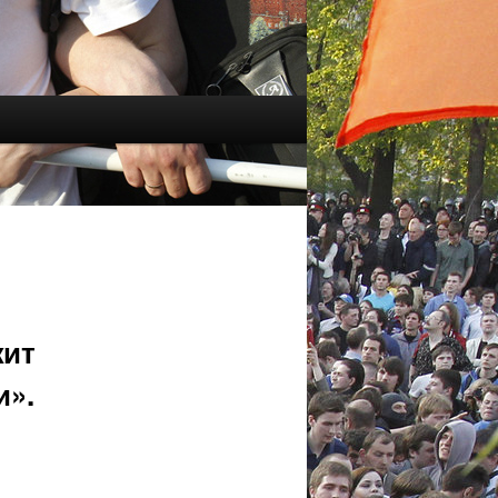
жит
и».