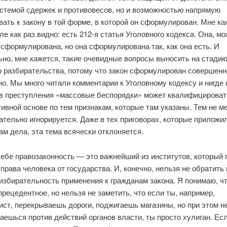
истемой сдержек и противовесов, но и возможностью напрямую
ать к закону в той форме, в которой он сформулирован. Мне ка
е как раз видно: есть 212-я статья Уголовного кодекса. Она, мо
сформулирована, но она сформулирована так, как она есть. И
ьно, мне кажется, такие очевидные вопросы выносить на стади
о разбирательства, потому что закон сформулирован совершенн
о. Мы много читали комментарии к Уголовному кодексу и нигде 
ав преступления «массовые беспорядки» может квалифицироват
ивной основе по тем признакам, которые там указаны. Тем не м
тельно игнорируется. Даже в тех приговорах, которые приложил
м дела, эта тема всячески отклоняется.
себе правозаконность — это важнейший из институтов, который 
права человека от государства. И, конечно, нельзя не обратить
избирательность применения к гражданам закона. Я понимаю, чт
прецедентное, но нельзя не заметить, что если ты, например,
ст, перекрываешь дороги, поджигаешь магазины, но при этом н
ешься против действий органов власти, ты просто хулиган. Ес