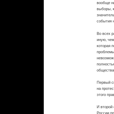
вообще ни
выборы, к
значитель
события 
Во всех 
иную, чем
которая п
проблемы 
невозмож
полность
общества.
Первый си
на протес
этого пра
И второй 
России п