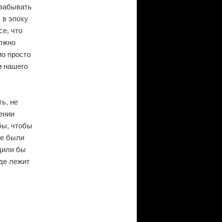
 забывать
 в эпоху
се, что
олжно
мо просто
и нашего
ь, не
ении
бы, чтобы
ые были
дили бы
оде лежит