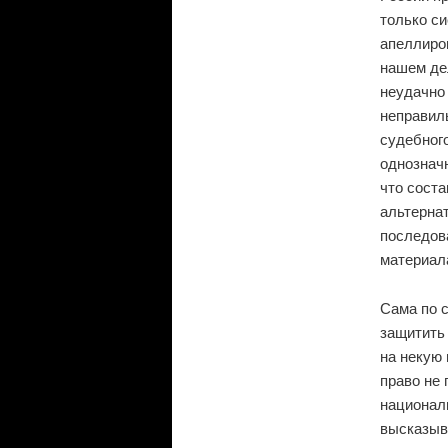
только с
апеллиров
нашем дел
неудачно 
неправил
судебног
однозначн
что сост
альтернат
последова
материала
Сама по 
защитить 
на некую 
право не 
национали
высказыва