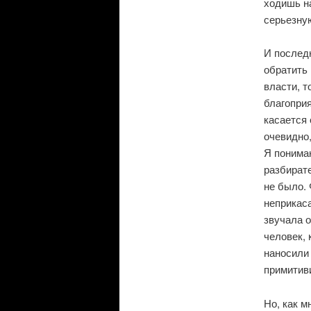
ходишь на
серьезну
И последн
обратить 
власти, 
благоприя
касается
очевидно,
Я понимаю
разбирате
не было. 
неприкаса
звучала о
человек,
наносили
примитив
Но, как м