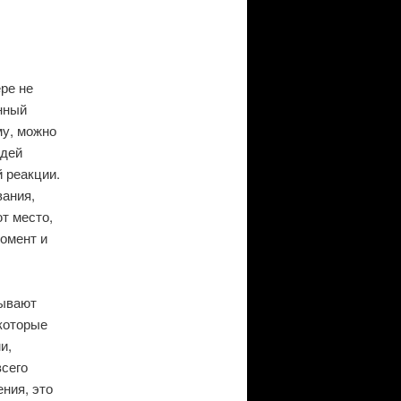
ре не
нный
му, можно
юдей
 реакции.
вания,
т место,
момент и
зывают
 которые
и,
всего
ния, это