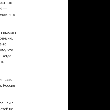
честные
0% —
елом, что
 выразить
уренцию,
е-то
тому что
 когда
сть
и право
м, Россия
ась ли в
стей не