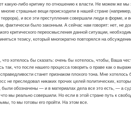
ет какую-либо критику по отношению к власти. Не можем же мы
о многие страшные вещи происходили в нашей стране (например,
террора), и все эти преступления совершали люди в форме, и в
и, фактически было законным. А сейчас нам говорят: нет, не д
акого критического переосмысления данной ситуации, необходи
иняться тезису, который многократно повторялся на обсуждени
 что хотелось бы сказать: очень бы хотелось, чтобы, Ваша чест
ь так, что после нашего процесса говорить о праве как о выраж
справедливости станет признаком плохого тона. Мне хотелось 
есс не преследовал никаких прочих целей политических, котор
, были обозначены — и в материалах дела все это есть, — а су
, что мы реально совершили. Но если в этой стране путь к своб
ьмы, то мы готовы его пройти. На этом все.