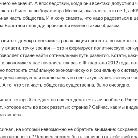
чего не значит. А впоследствии, когда они все-таки допустили 
ак это было на выборах мэра Москвы, оказалось, что не 1, а 4
ная часть общества. И я хочу сказать, что надо радоваться в ц
на Болотной площади произошли именно таким образом.
развитых демократических странах акции протеста, возможность
 у власти, точку зрения — это и формирует политическую конк
озволяет стране найти оптимальный путь развития. Кстати, каки
в экономике у нас начались как раз с III квартала 2012 года, по
но построить стабильную экономическую и социальную систему,
ю демотивируешь и исключаешь из нее такую существенную ча
 А то, что эта часть общества существенна, было очевидно.
гнал, который следует из нашего дела: есть ли вообще в Росси
т, которое есть во всех развитых странах? Сейчас, как мы види
ва лишена.
сигнал, на который невозможно не обратить внимание: сохранил
равозаконность? Человек должен быть защищен от действий вла