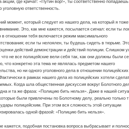
 акции, где кричат: «Путин вор!», ты соответственно попадаешь
ю уголовную ответственность.
ий момент, который следует из нашего дела, на который я тоже
внимание. Это, как мне кажется, посылается сигнал: если ты ло
то в отношении тебя включается режим максимального
тствования; если ты нелоялен, ты будешь сидеть в тюрьме. Это
 оценки действий демонстрации и действий полиции. Слишком у
 что не все полицейские вели себя так, как они должны были се
, что конкретно эта тема не являлась предметом нашего
льства, но ни одного уголовного дела в отношении полицейских
Фактически в рамках нашего дела из полицейских хотели сделат
емых. Когда шла общественная дискуссия вокруг Болотного дел
дна и та же фраза: «Полицию бить нельзя». Даже в нашей ситуа
 которые были привлечены по Болотному делу, реально только 
 удары полицейским. При этом вся сложность этой ситуации
изировалась одной фразой: «Полицию бить нельзя».
не кажется, подобная постановка вопроса выбрасывает и полно