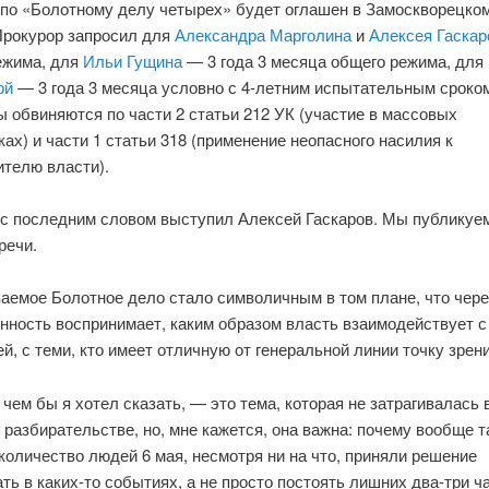
 по «Болотному делу четырех» будет оглашен в Замоскворецком
 Прокурор запросил для
Александра Марголина
и
Алексея Гаскар
ежима, для
Ильи Гущина
— 3 года 3 месяца общего режима, для
ой
— 3 года 3 месяца условно с 4-летним испытательным сроком
 обвиняются по части 2 статьи 212 УК (участие в массовых
ах) и части 1 статьи 318 (применение неопасного насилия к
ителю власти).
а с последним словом выступил Алексей Гаскаров. Мы публикуе
речи.
аемое Болотное дело стало символичным в том плане, что чере
нность воспринимает, каким образом власть взаимодействует с
й, с теми, кто имеет отличную от генеральной линии точку зрени
 чем бы я хотел сказать, — это тема, которая не затрагивалась
разбирательстве, но, мне кажется, она важна: почему вообще т
оличество людей 6 мая, несмотря ни на что, приняли решение
ть в каких-то событиях, а не просто постоять лишних два-три ч