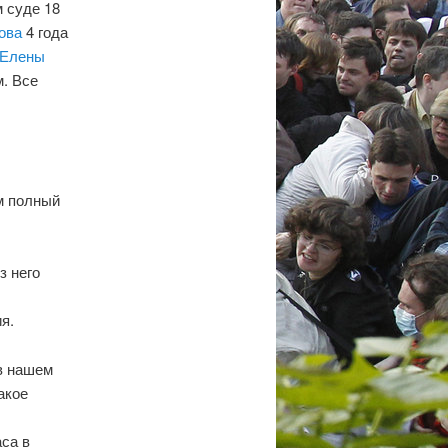
 суде 18
ова
4 года
Елены
. Все
м полный
з него
я.
 в нашем
акое
аса в