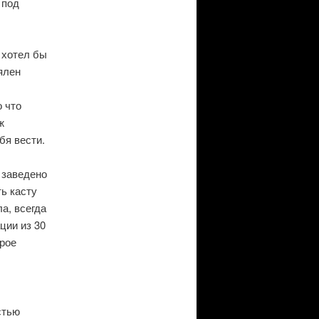
 под
 хотел бы
ялен
 что
ж
бя вести.
 заведено
ь касту
а, всегда
ции из 30
трое
стью