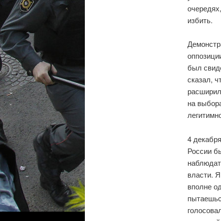
очередях,
избить.
Демонстр
оппозиции
был свиде
сказал, ч
расширил
на выбора
легитимно
4 декабря
России б
наблюдат
власти. Я
вполне од
пытаешься
голосова