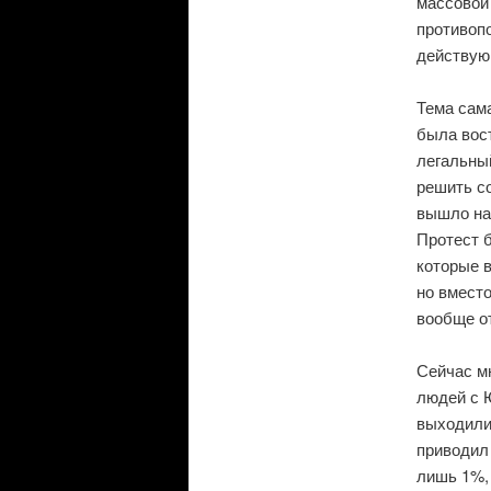
массовой
противоп
действую
Тема сама
была вос
легальный
решить с
вышло на
Протест 
которые в
но вместо
вообще о
Сейчас м
людей с Ю
выходили
приводил
лишь 1%, 