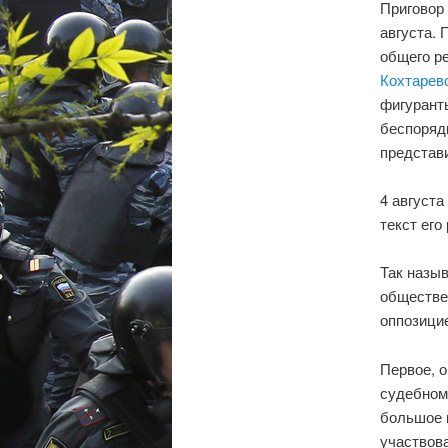
Приговор
августа.
общего р
Кохтарев
фигуранты
беспорядк
представ
4 август
текст его 
Так назыв
обществе
оппозицие
Первое, о
судебном 
большое к
участвова