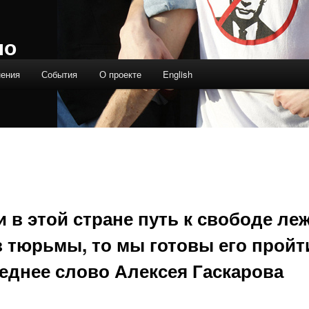
ло
нения
События
О проекте
English
и в этой стране путь к свободе ле
з тюрьмы, то мы готовы его пройт
еднее слово Алексея Гаскарова