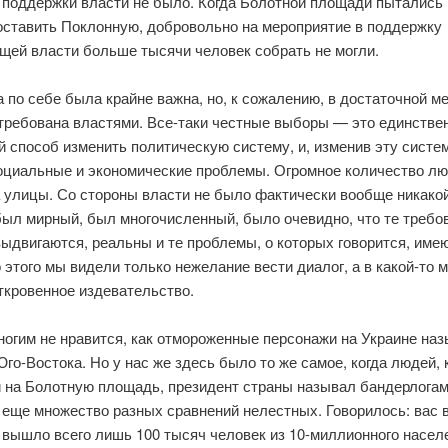
 поддержки власти не было. Когда Болотной площади пытались
оставить Поклонную, добровольно на мероприятие в поддержку
щей власти больше тысячи человек собрать не могли.
 по себе была крайне важна, но, к сожалению, в достаточной ме
требована властями. Все-таки честные выборы — это единстве
 способ изменить политическую систему, и, изменив эту систе
оциальные и экономические проблемы. Огромное количество л
 улицы. Со стороны власти не было фактически вообще никакой
был мирный, был многочисленный, было очевидно, что те требо
ыдвигаются, реальны и те проблемы, о которых говорится, имею
 этого мы видели только нежелание вести диалог, а в какой-то 
ткровенное издевательство.
ногим не нравится, как отмороженные персонажи на Украине на
го-Востока. Но у нас же здесь было то же самое, когда людей,
 на Болотную площадь, президент страны называл бандерлогам
 еще множество разных сравнений нелестных. Говорилось: вас 
вышло всего лишь 100 тысяч человек из 10-миллионного населе