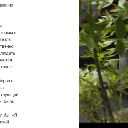
казанно
м
оторым я
те кто
ственно
блюдать
зуется
тране.
боров в
ла
йствующей
и, было
ал бы: «Я
какой