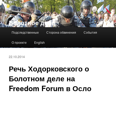
Болотное дело
Главное меню
Подследственные
Сторона обвинения
События
О проекте
English
22.10.2014
Речь Ходорковского о
Болотном деле на
Freedom Forum в Осло