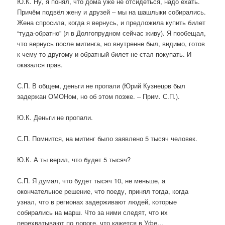
Ю.К. Ну, я понял, что дома уже не отсидеться, надо ехать.
Причём подвёл жену и друзей – мы на шашлыки собирались.
Жена спросила, когда я вернусь, и предложила купить билет
“туда-обратно” (я в Долгопрудном сейчас живу). Я пообещал,
что вернусь после митинга, но внутренне был, видимо, готов
к чему-то другому и обратный билет не стал покупать. И
оказался прав.
С.П. В общем, деньги не пропали (Юрий Кузнецов был
задержан ОМОНом, но об этом позже. – Прим. С.П.).
Ю.К. Деньги не пропали.
С.П. Помнится, на митинг было заявлено 5 тысяч человек.
Ю.К. А ты верил, что будет 5 тысяч?
С.П. Я думал, что будет тысяч 10, не меньше, а
окончательное решение, что поеду, принял тогда, когда
узнал, что в регионах задерживают людей, которые
собирались на марш. Что за ними следят, что их
перехватывают по дороге, что кажется в Уфе…