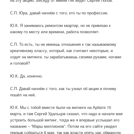
на эту акцию. Беседу от имени ПМ ведёт Сергей Попов.
С.П. Юра, давай начнём с того, кто ты по профессии.
Ю.К. Я занимаюсь ремонтом квартир, но не привязан к
какому-то месту или времени, работа позволяет.
С.П. То есть, ты не имеешь отношения к так называемому
креативному классу, который, как считают некоторые, и
ходит на митинги, ты зарабатываешь своими руками, ногами
и головой?
Ю.К. Да, конечно.
С.П. Давай начнём с того, как ты узнал об акции и почему
пошёл на неё.
Ю.К. Мы с тобой вместе были на митинге на Арбате 10
марта, и там Сергей Удальцов сказал, что надо в начале мая
устроить большой митинг, тогда же я впервые услышал его
название – “Марш миллионов”. Потом на его сайте увидел
призыв собраться 6 мая, так как власти опять нас обманули,