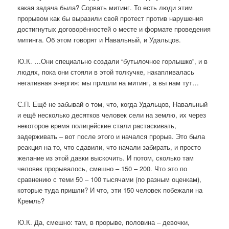
какая задача была? Сорвать митинг. То есть люди этим
прорывом как бы выразили свой протест против нарушения
достигнутых договорённостей о месте и формате проведения
митинга. Об этом говорят и Навальный, и Удальцов.
Ю.К. …Они специально создали “бутылочное горлышко”, и в
людях, пока они стояли в этой толкучке, накапливалась
негативная энергия: мы пришли на митинг, а вы нам тут…
С.П. Ещё не забывай о том, что, когда Удальцов, Навальный
и ещё несколько десятков человек сели на землю, их через
некоторое время полицейские стали растаскивать,
задерживать – вот после этого и начался прорыв. Это была
реакция на то, что сдавили, что начали забирать, и просто
желание из этой давки выскочить. И потом, сколько там
человек прорывалось, смешно – 150 – 200. Что это по
сравнению с теми 50 – 100 тысячами (по разным оценкам),
которые туда пришли? И что, эти 150 человек побежали на
Кремль?
Ю.К. Да, смешно: там, в прорыве, половина – девочки,