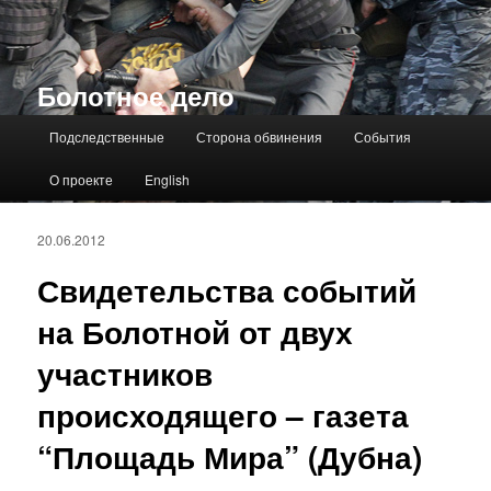
Болотное дело
Главное меню
Подследственные
Сторона обвинения
События
О проекте
English
20.06.2012
Свидетельства событий
на Болотной от двух
участников
происходящего – газета
“Площадь Мира” (Дубна)