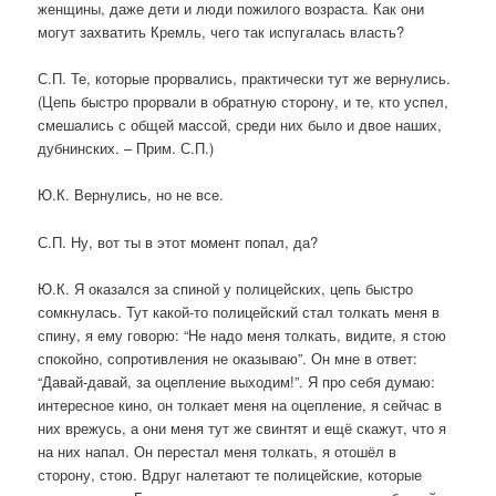
женщины, даже дети и люди пожилого возраста. Как они
могут захватить Кремль, чего так испугалась власть?
С.П. Те, которые прорвались, практически тут же вернулись.
(Цепь быстро прорвали в обратную сторону, и те, кто успел,
смешались с общей массой, среди них было и двое наших,
дубнинских. – Прим. С.П.)
Ю.К. Вернулись, но не все.
С.П. Ну, вот ты в этот момент попал, да?
Ю.К. Я оказался за спиной у полицейских, цепь быстро
сомкнулась. Тут какой-то полицейский стал толкать меня в
спину, я ему говорю: “Не надо меня толкать, видите, я стою
спокойно, сопротивления не оказываю”. Он мне в ответ:
“Давай-давай, за оцепление выходим!”. Я про себя думаю:
интересное кино, он толкает меня на оцепление, я сейчас в
них врежусь, а они меня тут же свинтят и ещё скажут, что я
на них напал. Он перестал меня толкать, я отошёл в
сторону, стою. Вдруг налетают те полицейские, которые