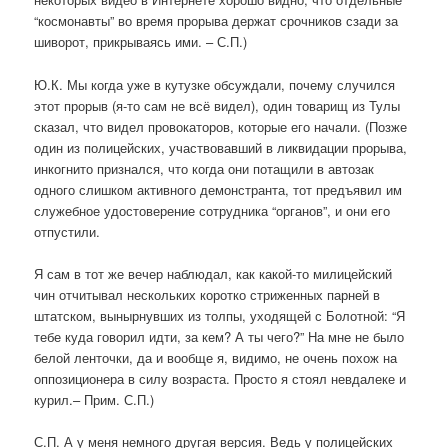
“космонавты” во время прорыва держат срочников сзади за
шиворот, прикрываясь ими. – С.П.)
Ю.К. Мы когда уже в кутузке обсуждали, почему случился
этот прорыв (я-то сам не всё видел), один товарищ из Тулы
сказал, что видел провокаторов, которые его начали. (Позже
один из полицейских, участвовавший в ликвидации прорыва,
инкогнито признался, что когда они потащили в автозак
одного слишком активного демонстранта, тот предъявил им
служебное удостоверение сотрудника “органов”, и они его
отпустили.
Я сам в тот же вечер наблюдал, как какой-то милицейский
чин отчитывал нескольких коротко стриженных парней в
штатском, вынырнувших из толпы, уходящей с Болотной: “Я
тебе куда говорил идти, за кем? А ты чего?” На мне не было
белой ленточки, да и вообще я, видимо, не очень похож на
оппозиционера в силу возраста. Просто я стоял невдалеке и
курил.– Прим. С.П.)
С.П. А у меня немного другая версия. Ведь у полицейских