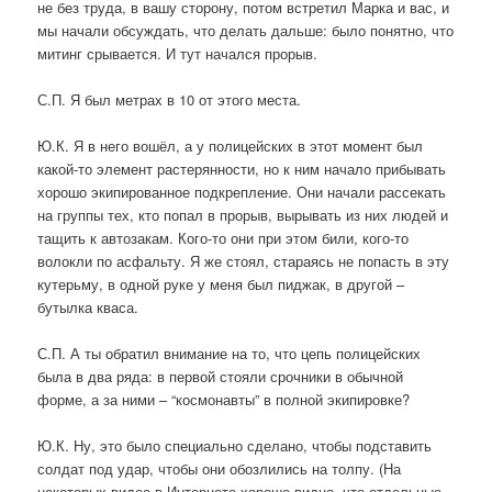
не без труда, в вашу сторону, потом встретил Марка и вас, и
мы начали обсуждать, что делать дальше: было понятно, что
митинг срывается. И тут начался прорыв.
С.П. Я был метрах в 10 от этого места.
Ю.К. Я в него вошёл, а у полицейских в этот момент был
какой-то элемент растерянности, но к ним начало прибывать
хорошо экипированное подкрепление. Они начали рассекать
на группы тех, кто попал в прорыв, вырывать из них людей и
тащить к автозакам. Кого-то они при этом били, кого-то
волокли по асфальту. Я же стоял, стараясь не попасть в эту
кутерьму, в одной руке у меня был пиджак, в другой –
бутылка кваса.
С.П. А ты обратил внимание на то, что цепь полицейских
была в два ряда: в первой стояли срочники в обычной
форме, а за ними – “космонавты” в полной экипировке?
Ю.К. Ну, это было специально сделано, чтобы подставить
солдат под удар, чтобы они обозлились на толпу. (На
некоторых видео в Интернете хорошо видно, что отдельные