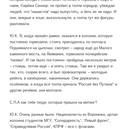
чаем, Серёжа Сеннер: он пробил в толпе коридор, убеждая
людей, что “нашистов” надо выпустить, а бить их не надо. И
они, мокрые и злые, выскользнули, а толпа тут же фигуры
разломала.
Ю.К. Я, когда прошёл рамки, оказался в колонне, которую
постоянно тормозили, стоять приходилось по полчаса.
Поднимался на цыпочки, смотрел – народ ещё до Малого
каменного моста, на Якиманке, тормозили полицейские
“пазики”. И так было постоянно: пройдешь несколько метров
– стоишь, потом ещё – и опять стоишь. Там же я увидел и
тех, кто, скорее всего, и был провокатором, – молодые
ребята, в капюшонах, накаченные. Они держались
особняком, и когда вся толпа кричала “Россия без Путина!” и
другие речёвки, они молчали.
С.П.А как тебе люди, которые пришли на митинг?
Ю.К. Очень разные были. Националисты из Воронежа, целая
колонна студентов МГУ, “Солидарность”, “Левый фронт”,
“Справедливая Россия”, КПРФ – все с флагами.