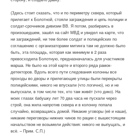
(Здесь стоит сказать, что и по периметру сквера, который
прилегает к Болотной, стояли заграждения и цепь полиции и
солдат-срочников дивизии ВВ. Я потом, разбираясь в
произошедшем, зашёл на сайт МВД и увидел на карте, что
ни заграждений, ни тем более солдат и полицейских по
соглашению с организаторами митинга там не должно было
быть, эта площадь, которая как минимум в 2 раза
превосходила Болотную, предназначалась для участников
марша. Не было на этой карте и второго ряда рамок-
детекторов. Вдоль всего пути следования колонны все
проходы во дворы и прилегающие улицы были перекрыты
полицейскими, никого не впускали (что логично), но и не
выпускали, в том числе тех, кто там живёт (что дико). На
моих глазах бабушку лет 70 два часа не пускали через
строй, она жила напротив сквера и в колонну попала
случайно, возвращаясь домой. Никакие уговоры (её и наши),
никакие переговоры нижних чинов по рации с вышестоящим
начальством не возымели действия: никого не выпущать, и
всё. – Прим. С.П.)