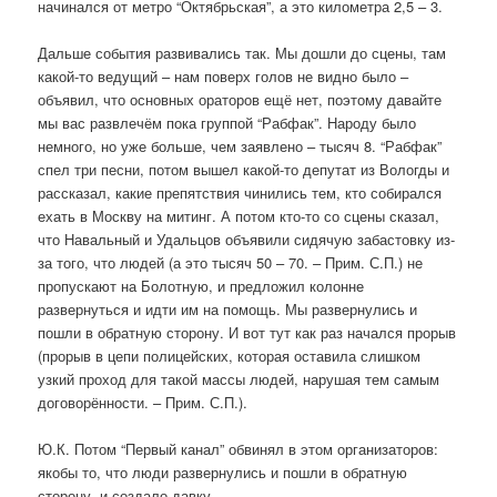
начинался от метро “Октябрьская”, а это километра 2,5 – 3.
Дальше события развивались так. Мы дошли до сцены, там
какой-то ведущий – нам поверх голов не видно было –
объявил, что основных ораторов ещё нет, поэтому давайте
мы вас развлечём пока группой “Рабфак”. Народу было
немного, но уже больше, чем заявлено – тысяч 8. “Рабфак”
спел три песни, потом вышел какой-то депутат из Вологды и
рассказал, какие препятствия чинились тем, кто собирался
ехать в Москву на митинг. А потом кто-то со сцены сказал,
что Навальный и Удальцов объявили сидячую забастовку из-
за того, что людей (а это тысяч 50 – 70. – Прим. С.П.) не
пропускают на Болотную, и предложил колонне
развернуться и идти им на помощь. Мы развернулись и
пошли в обратную сторону. И вот тут как раз начался прорыв
(прорыв в цепи полицейских, которая оставила слишком
узкий проход для такой массы людей, нарушая тем самым
договорённости. – Прим. С.П.).
Ю.К. Потом “Первый канал” обвинял в этом организаторов:
якобы то, что люди развернулись и пошли в обратную
сторону, и создало давку.