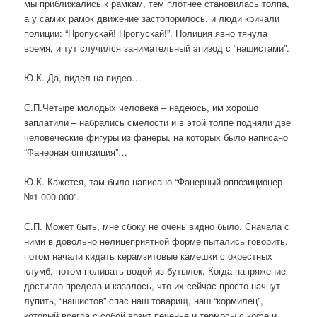
мы приближались к рамкам, тем плотнее становилась толпа,
а у самих рамок движение застопорилось, и люди кричали
полиции: “Пропускай! Пропускай!”. Полиция явно тянула
время, и тут случился занимательный эпизод с “нашистами”.
Ю.К. Да, видел на видео…
С.П.Четыре молодых человека – надеюсь, им хорошо
заплатили – набрались смелости и в этой толпе подняли две
человеческие фигуры из фанеры, на которых было написано
“Фанерная оппозиция”…
Ю.К. Кажется, там было написано “Фанерный оппозиционер
№1 000 000”.
С.П. Может быть, мне сбоку не очень видно было. Сначала с
ними в довольно нелицеприятной форме пытались говорить,
потом начали кидать керамзитовые камешки с окрестных
клумб, потом поливать водой из бутылок. Когда напряжение
достигло предела и казалось, что их сейчас просто начнут
лупить, “нашистов” спас наш товарищ, наш “кормилец”,
который всегда с собой возит печенье и термосы с кофе и