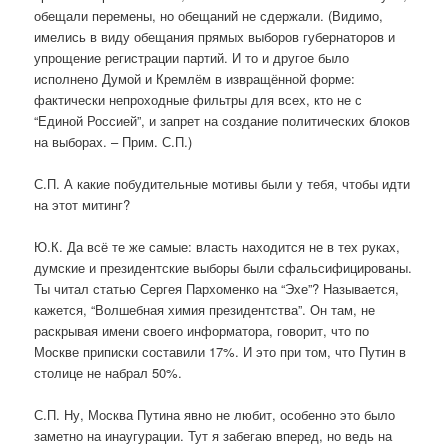
обещали перемены, но обещаний не сдержали. (Видимо,
имелись в виду обещания прямых выборов губернаторов и
упрощение регистрации партий. И то и другое было
исполнено Думой и Кремлём в извращённой форме:
фактически непроходные фильтры для всех, кто не с
“Единой Россией”, и запрет на создание политических блоков
на выборах. – Прим. С.П.)
С.П. А какие побудительные мотивы были у тебя, чтобы идти
на этот митинг?
Ю.К. Да всё те же самые: власть находится не в тех руках,
думские и президентские выборы были сфальсифицированы.
Ты читал статью Сергея Пархоменко на “Эхе”? Называется,
кажется, “Волшебная химия президентства”. Он там, не
раскрывая имени своего информатора, говорит, что по
Москве приписки составили 17%. И это при том, что Путин в
столице не набрал 50%.
С.П. Ну, Москва Путина явно не любит, особенно это было
заметно на инаугурации. Тут я забегаю вперед, но ведь на