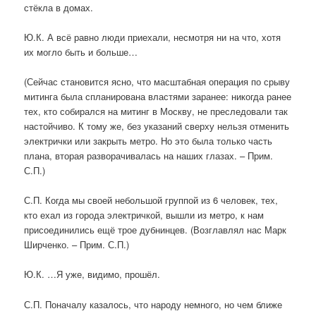
стёкла в домах.
Ю.К. А всё равно люди приехали, несмотря ни на что, хотя
их могло быть и больше…
(Сейчас становится ясно, что масштабная операция по срыву
митинга была спланирована властями заранее: никогда ранее
тех, кто собирался на митинг в Москву, не преследовали так
настойчиво. К тому же, без указаний сверху нельзя отменить
электрички или закрыть метро. Но это была только часть
плана, вторая разворачивалась на наших глазах. – Прим.
С.П.)
С.П. Когда мы своей небольшой группой из 6 человек, тех,
кто ехал из города электричкой, вышли из метро, к нам
присоединились ещё трое дубнинцев. (Возглавлял нас Марк
Ширченко. – Прим. С.П.)
Ю.К. …Я уже, видимо, прошёл.
С.П. Поначалу казалось, что народу немного, но чем ближе