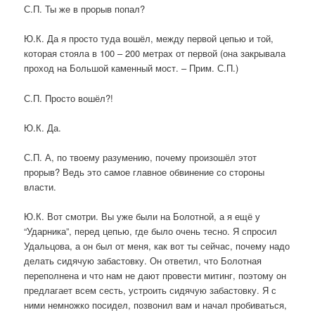
С.П. Ты же в прорыв попал?
Ю.К. Да я просто туда вошёл, между первой цепью и той,
которая стояла в 100 – 200 метрах от первой (она закрывала
проход на Большой каменный мост. – Прим. С.П.)
С.П. Просто вошёл?!
Ю.К. Да.
С.П. А, по твоему разумению, почему произошёл этот
прорыв? Ведь это самое главное обвинение со стороны
власти.
Ю.К. Вот смотри. Вы уже были на Болотной, а я ещё у
“Ударника”, перед цепью, где было очень тесно. Я спросил
Удальцова, а он был от меня, как вот ты сейчас, почему надо
делать сидячую забастовку. Он ответил, что Болотная
переполнена и что нам не дают провести митинг, поэтому он
предлагает всем сесть, устроить сидячую забастовку. Я с
ними немножко посидел, позвонил вам и начал пробиваться,