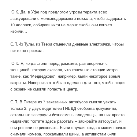
Ю.К. Да, в Уфе под предлогом угрозы теракта всех
эвакуировали с железнодорожного вокзала, чтобы задержать
10 человек, собиравшихся на марш: якобы они кого-то
избили…
С.П.Из Тулы, из Твери отменили дневные электрички, чтобы
никто не приехал.
Ю.К. Я, когда стоял перед рамками, разговорился с
женщиной, которая сказала, что конечные станции метро,
такие, как “Медведково”, например, были некоторое время
закрыты. Наверняка это было сделано для того, чтобы люди
с окраин не смогли попасть в центр.
С.П. В Питере из 7 заказанных автобусов смогли уехать
только 2: у двух водителей ГИБДД отобрала документы,
остальные завернули бизнесмены-владельцы, на них просто
надавили: “хотите здесь работать – забирайте автобусы”, и
они решили не рисковать. Были случаи, когда с машин ночью
снимали номера, прокалывали шины, а активистам били