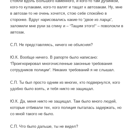
стояли вдоль Большого каменного, и кого-то там дубинкой,
кого-то кулаками, кого-то валят и тащат к автозакам. Ну, мне
в автозак-то не очень хочется, стою себе спокойно в
сторонке. Вдруг нарисовались какие-то “двое из ларца”,
заломили мне руки за спину и – “Тащим этого!” – поволокли в
автозак.
С.П. Не представляясь, ничего не объясняя?
Ю.К. Вообще ничего. В рапорте было написано:
“Проигнорировал многочисленные законные требования
сотрудников полиции”. Никаких требований я не слышал.
С.П. Ты был просто одним из многих, кто подвернулся, кого
удобно было взять, и тебя никто не защищал.
Ю.К. Да, меня никто не защищал. Там было много людей,
которые отбивали тех, кого полиция пыталась задержать, но
со мной такого не было.
С.П. Что было дальше, ты не видел?