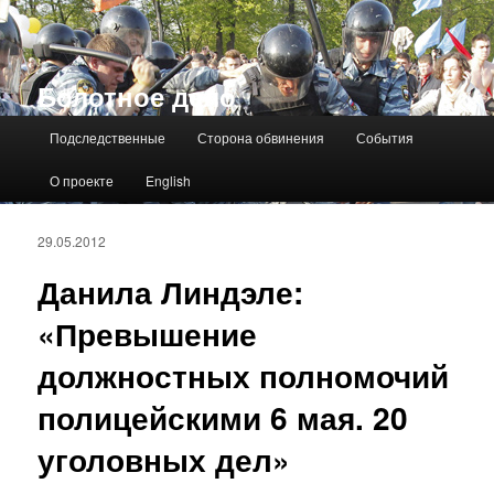
Болотное дело
Главное меню
Подследственные
Сторона обвинения
События
О проекте
English
29.05.2012
Данила Линдэле:
«Превышение
должностных полномочий
полицейскими 6 мая. 20
уголовных дел»