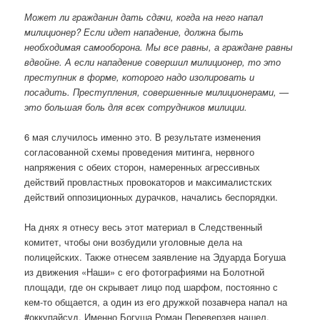
Может ли гражданин дать сдачи, когда на него напал
милиционер? Если идет нападение, должна быть
необходимая самооборона. Мы все равны, а граждане равны
вдвойне. А если нападение совершил милиционер, то это
преступник в форме, которого надо изолировать и
посадить. Преступления, совершенные милиционерами, —
это большая боль для всех сотрудников милиции.
6 мая случилось именно это. В результате изменения
согласованной схемы проведения митинга, нервного
напряжения с обеих сторон, намеренных агрессивных
действий провластных провокаторов и максималистских
действий оппозиционных дурачков, начались беспорядки.
На днях я отнесу весь этот материал в Следственный
комитет, чтобы они возбудили уголовные дела на
полицейских. Также отнесем заявление на Эдуарда Богуша
из движения «Наши» с его фотографиями на Болотной
площади, где он скрывает лицо под шарфом, постоянно с
кем-то общается, а один из его дружкой позавчера напал на
#оккупайсуд. Именно Богуша Роман Переверзев нашел,