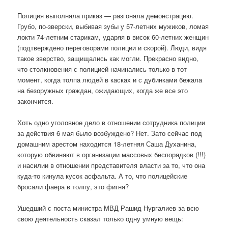
Полиция выполняла приказ — разгоняла демонстрацию.
Грубо, по-зверски, выбивая зубы у 57-летних мужиков, ломая
локти 74-летним старикам, ударяя в висок 60-летних женщин
(подтверждено переговорами полиции и скорой). Люди, видя
такое зверство, защищались как могли. Прекрасно видно,
что столкновения с полицией начинались только в тот
момент, когда толпа людей в касках и с дубинками бежала
на безоружных граждан, ожидающих, когда же все это
закончится.
Хоть одно уголовное дело в отношении сотрудника полиции
за действия 6 мая было возбуждено? Нет. Зато сейчас под
домашним арестом находится 18-летняя Саша Духанина,
которую обвиняют в организации массовых беспорядков (!!!)
и насилии в отношении представителя власти за то, что она
куда-то кинула кусок асфальта. А то, что полицейские
бросали фаера в толпу, это фигня?
Ушедший с поста министра МВД Рашид Нургалиев за всю
свою деятельность сказал только одну умную вещь: