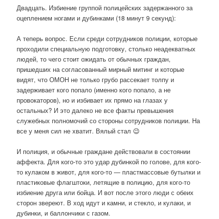
Двадцать. Избиение группой полицейских задержанного за
оцеплением ногами и дубинками (18 минут 9 секунд):
А теперь вопрос. Если среди сотрудников полиции, которые
проходили специальную подготовку, столько неадекватных
людей, то чего стоит ожидать от обычных граждан,
пришедших на согласованный мирный митинг и которые
видят, что ОМОН не только грубо рассекает толпу и
задерживает кого попало (именно кого попало, а не
провокаторов), но и избивает их прямо на глазах у
остальных? И это далеко не все факты превышения
служебных полномочий со стороны сотрудников полиции. На
все у меня сил не хватит. Вялый стал 😉
И полиция, и обычные граждане действовали в состоянии
аффекта. Для кого-то это удар дубинкой по голове, для кого-
то кулаком в живот, для кого-то — пластмассовые бутылки и
пластиковые флагштоки, летящие в полицию, для кого-то
избиение друга или бойца. И вот после этого люди с обеих
сторон звереют. В ход идут и камни, и стекло, и кулаки, и
дубинки, и баллончики с газом.