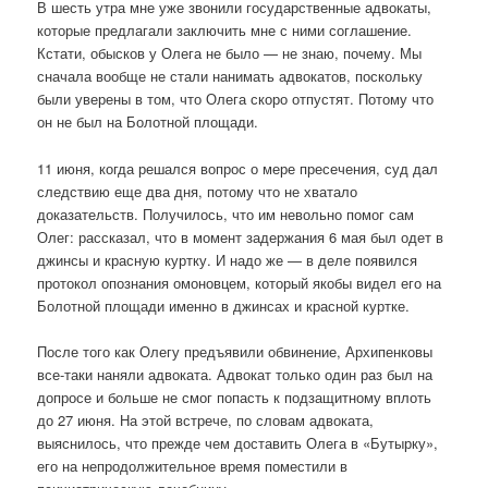
В шесть утра мне уже звонили государственные адвокаты,
которые предлагали заключить мне с ними соглашение.
Кстати, обысков у Олега не было — не знаю, почему. Мы
сначала вообще не стали нанимать адвокатов, поскольку
были уверены в том, что Олега скоро отпустят. Потому что
он не был на Болотной площади.
11 июня, когда решался вопрос о мере пресечения, суд дал
следствию еще два дня, потому что не хватало
доказательств. Получилось, что им невольно помог сам
Олег: рассказал, что в момент задержания 6 мая был одет в
джинсы и красную куртку. И надо же — в деле появился
протокол опознания омоновцем, который якобы видел его на
Болотной площади именно в джинсах и красной куртке.
После того как Олегу предъявили обвинение, Архипенковы
все-таки наняли адвоката. Адвокат только один раз был на
допросе и больше не смог попасть к подзащитному вплоть
до 27 июня. На этой встрече, по словам адвоката,
выяснилось, что прежде чем доставить Олега в «Бутырку»,
его на непродолжительное время поместили в