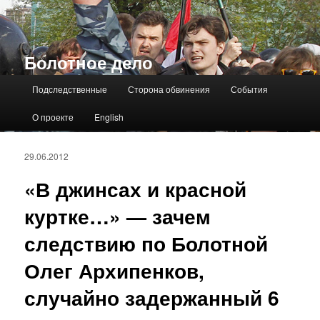
Болотное дело
Главное меню
Подследственные
Сторона обвинения
События
О проекте
English
29.06.2012
«В джинсах и красной
куртке…» — зачем
следствию по Болотной
Олег Архипенков,
случайно задержанный 6