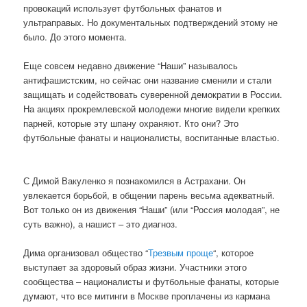
провокаций использует футбольных фанатов и
ультраправых. Но документальных подтверждений этому не
было. До этого момента.
Еще совсем недавно движение “Наши” называлось
антифашистским, но сейчас они название сменили и стали
защищать и содействовать суверенной демократии в России.
На акциях прокремлевской молодежи многие видели крепких
парней, которые эту шпану охраняют. Кто они? Это
футбольные фанаты и националисты, воспитанные властью.
С Димой Вакуленко я познакомился в Астрахани. Он
увлекается борьбой, в общении парень весьма адекватный.
Вот только он из движения “Наши” (или “Россия молодая”, не
суть важно), а нашист – это диагноз.
Дима организовал общество “
Трезвым проще
“, которое
выступает за здоровый образ жизни. Участники этого
сообщества – националисты и футбольные фанаты, которые
думают, что все митинги в Москве проплачены из кармана