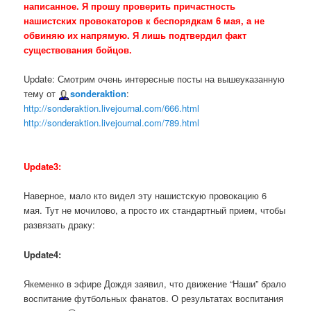
написанное. Я прошу проверить причастность
нашистских провокаторов к беспорядкам 6 мая, а не
обвиняю их напрямую. Я лишь подтвердил факт
существования бойцов.
Update: Смотрим очень интересные посты на вышеуказанную
тему от
sonderaktion
:
http://sonderaktion.livejournal.com/6
66.html
http://sonderaktion.livejournal.com/7
89.html
Update3:
Наверное, мало кто видел эту нашистскую провокацию 6
мая. Тут не мочилово, а просто их стандартный прием, чтобы
развязать драку:
Update4:
Якеменко в эфире Дождя заявил, что движение “Наши” брало
воспитание футбольных фанатов. О результатах воспитания