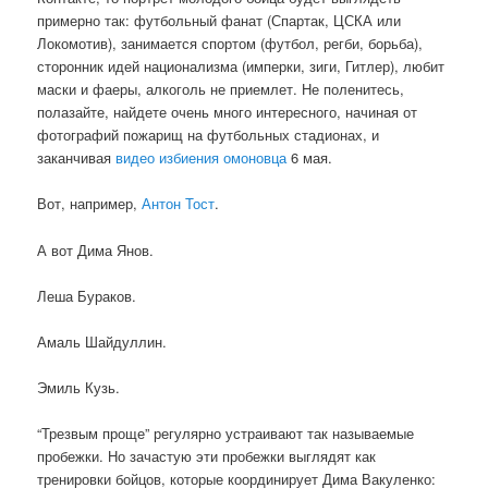
примерно так: футбольный фанат (Спартак, ЦСКА или
Локомотив), занимается спортом (футбол, регби, борьба),
сторонник идей национализма (имперки, зиги, Гитлер), любит
маски и фаеры, алкоголь не приемлет. Не поленитесь,
полазайте, найдете очень много интересного, начиная от
фотографий пожарищ на футбольных стадионах, и
заканчивая
видео избиения омоновца
6 мая.
Вот, например,
Антон Тост
.
А вот Дима Янов.
Леша Бураков.
Амаль Шайдуллин.
Эмиль Кузь.
“Трезвым проще” регулярно устраивают так называемые
пробежки. Но зачастую эти пробежки выглядят как
тренировки бойцов, которые координирует Дима Вакуленко: