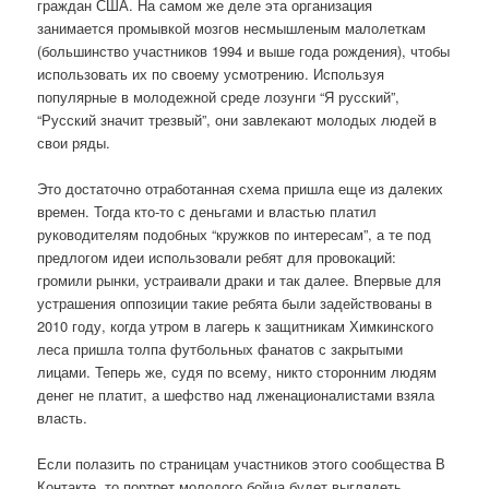
граждан США. На самом же деле эта организация
занимается промывкой мозгов несмышленым малолеткам
(большинство участников 1994 и выше года рождения), чтобы
использовать их по своему усмотрению. Используя
популярные в молодежной среде лозунги “Я русский”,
“Русский значит трезвый”, они завлекают молодых людей в
свои ряды.
Это достаточно отработанная схема пришла еще из далеких
времен. Тогда кто-то с деньгами и властью платил
руководителям подобных “кружков по интересам”, а те под
предлогом идеи использовали ребят для провокаций:
громили рынки, устраивали драки и так далее. Впервые для
устрашения оппозиции такие ребята были задействованы в
2010 году, когда утром в лагерь к защитникам Химкинского
леса пришла толпа футбольных фанатов с закрытыми
лицами. Теперь же, судя по всему, никто сторонним людям
денег не платит, а шефство над лженационалистами взяла
власть.
Если полазить по страницам участников этого сообщества В
Контакте, то портрет молодого бойца будет выглядеть