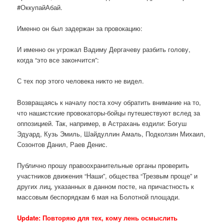
#ОккупайАбай.
Именно он был задержан за провокацию:
И именно он угрожал Вадиму Дергачеву разбить голову,
когда “это все закончится”:
С тех пор этого человека никто не видел.
Возвращаясь к началу поста хочу обратить внимание на то,
что нашистские провокаторы-бойцы путешествуют вслед за
оппозицией. Так, например, в Астрахань ездили: Богуш
Эдуард, Кузь Эмиль, Шайдуллин Амаль, Подколзин Михаил,
Созонтов Данил, Раев Денис.
Публично прошу правоохранительные органы проверить
участников движения “Наши”, общества “Трезвым проще” и
других лиц, указанных в данном посте, на причастность к
массовым беспорядкам 6 мая на Болотной площади.
Update: Повторяю для тех, кому лень осмыслить