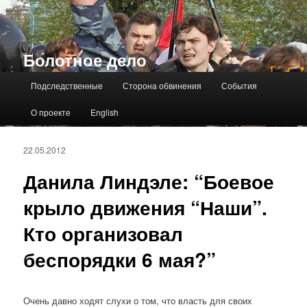
Болотное дело
Главное меню
Подследственные
Сторона обвинения
События
О проекте
English
22.05.2012
Данила Линдэле: “Боевое
крыло движения “Наши”.
Кто организовал
беспорядки 6 мая?”
Очень давно ходят слухи о том, что власть для своих