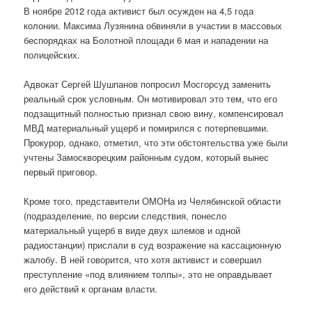
В ноябре 2012 года активист был осужден на 4,5 года
колонии. Максима Лузянина обвиняли в участии в массовых
беспорядках на Болотной площади 6 мая и нападении на
полицейских.
Адвокат Сергей Шушпанов попросил Мосгорсуд заменить
реальный срок условным. Он мотивировал это тем, что его
подзащитный полностью признал свою вину, компенсировал
МВД материальный ущерб и помирился с потерпевшими.
Прокурор, однако, отметил, что эти обстоятельства уже были
учтены Замоскворецким районным судом, который вынес
первый приговор.
Кроме того, представители ОМОНа из Челябинской области
(подразделение, по версии следствия, понесло
материальный ущерб в виде двух шлемов и одной
радиостанции) прислали в суд возражение на кассационную
жалобу. В ней говорится, что хотя активист и совершил
преступление «под влиянием толпы», это не оправдывает
его действий к органам власти.