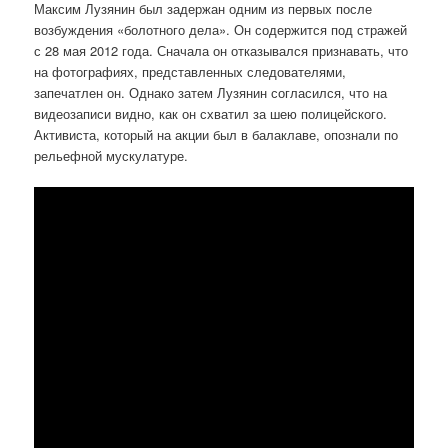
Максим Лузянин был задержан одним из первых после
возбуждения «болотного дела». Он содержится под стражей
с 28 мая 2012 года. Сначала он отказывался признавать, что
на фотографиях, представленных следователями,
запечатлен он. Однако затем Лузянин согласился, что на
видеозаписи видно, как он схватил за шею полицейского.
Активиста, который на акции был в балаклаве, опознали по
рельефной мускулатуре.