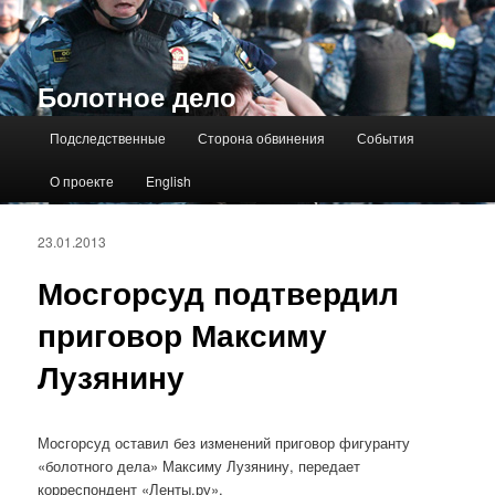
Болотное дело
Главное меню
Подследственные
Сторона обвинения
События
О проекте
English
23.01.2013
Мосгорсуд подтвердил
приговор Максиму
Лузянину
Моcгорсуд оставил без изменений приговор фигуранту
«болотного дела» Максиму Лузянину, передает
корреспондент «Ленты.ру».