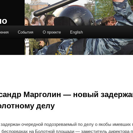
ло
нения
События
О проекте
English
сандр Марголин — новый задерж
олотному делу
 задержан очередной подозреваемый по делу о якобы имевших 
 беспорядках на Болотной площади — заместитель директора 