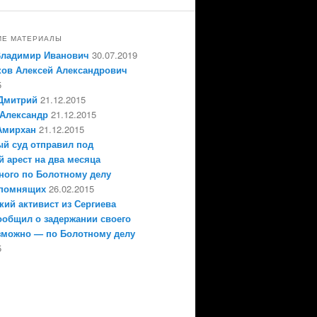
ИЕ МАТЕРИАЛЫ
Владимир Иванович
30.07.2019
ов Алексей Александрович
5
Дмитрий
21.12.2015
Александр
21.12.2015
Амирхан
21.12.2015
й суд отправил под
 арест на два месяца
ного по Болотному делу
епомнящих
26.02.2015
кий активист из Сергиева
ообщил о задержании своего
зможно — по Болотному делу
5