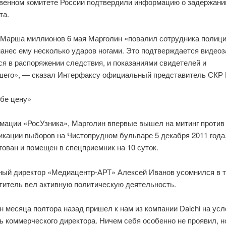
венном комитете России подтвердили информацию о задержани
та.
 Марша миллионов 6 мая Марголин «повалил сотрудника полици
нанес ему несколько ударов ногами. Это подтверждается видеоз
я в распоряжении следствия, и показаниями свидетелей и
шего», — сказал Интерфаксу официальный представитель СКР
ебе цену»
мации «РосУзника», Марголин впервые вышел на митинг против
кации выборов на Чистопрудном бульваре 5 декабря 2011 года,
ован и помещен в спецприемник на 10 суток.
ный директор «Медиацентр-АРТ» Алексей Иванов усомнился в т
ститель вел активную политическую деятельность.
 месяца полтора назад пришел к нам из компании Daichi на ус
 коммерческого директора. Ничем себя особенно не проявил, н