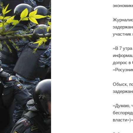
экономик
Журналис
задержан
участник
«В 7 утра
информаци
допрос в
«Росузни
Обыск, по
задержан
«Думаю, 
беспорядк
власти»)