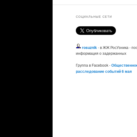
СОЦИАЛЬНЫЕ СЕТИ
rosuznik
- в ЖЖ РосУзника - п
информация о задержанных
Группа в Facebook -
Общественно
расследование событий 6 мая