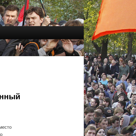
анный
место
по