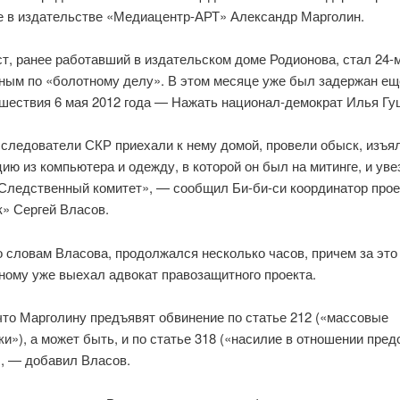
е в издательстве «Медиацентр-АРТ» Александр Марголин.
т, ранее работавший в издательском доме Родионова, стал 24-
ным по «болотному делу». В этом месяце уже был задержан ещ
 шествия 6 мая 2012 года — Нажать национал-демократ Илья Гу
 следователи СКР приехали к нему домой, провели обыск, изъя
ю из компьютера и одежду, в которой он был на митинге, и уве
 Следственный комитет», — сообщил Би-би-си координатор прое
к» Сергей Власов.
 словам Власова, продолжался несколько часов, причем за это
ному уже выехал адвокат правозащитного проекта.
что Марголину предъявят обвинение по статье 212 («массовые
и»), а может быть, и по статье 318 («насилие в отношении пре
», — добавил Власов.