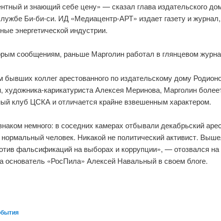
ентный и знающий себе цену» — сказал глава издательского до
службе Би-би-си. ИД «Медиацентр-АРТ» издает газету и журнал,
ные энергетической индустрии.
орым сообщениям, раньше Марголин работал в глянцевом журна
м бывших коллег арестованного по издательскому дому Родионо
и, художника-карикатуриста Алексея Меринова, Марголин более
ый клуб ЦСКА и отличается крайне взвешенным характером.
знаком немного: в соседних камерах отбывали декабрьский арес
нормальный человек. Никакой не политический активист. Выше
ротив фальсификаций на выборах и коррупции», — отозвался на
а основатель «РосПила» Алексей Навальный в своем блоге.
обытия