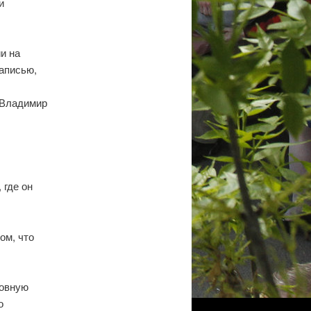
и
и на
аписью,
 Владимир
 где он
ом, что
ловную
о