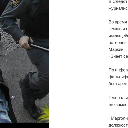
В Следст
журналис
Во время
землю и 
имеющейс
потерпев
Маркин.
«Знает с
По инфор
фальсифи
был арест
Генераль
его заме
«Марголин
должность