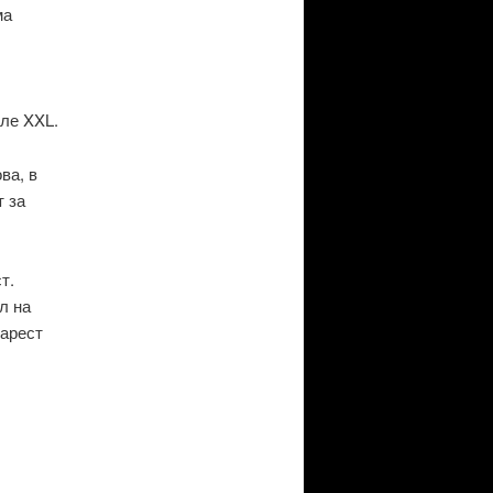
ма
ле XXL.
ва, в
т за
т.
л на
 арест