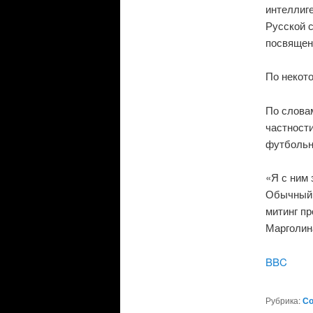
интеллиг
Русской 
посвящен
По некот
По слова
частност
футбольн
«Я с ним 
Обычный 
митинг п
Марголин
BBC
Рубрика:
С