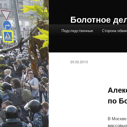
Болотное де
Главное меню
Подследственные
Сторона обви
20.02.2013
Алек
по Б
В Москве
массовых