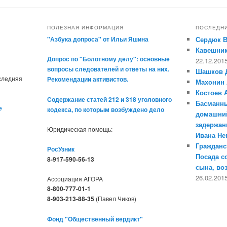
ПОЛЕЗНАЯ ИНФОРМАЦИЯ
ПОСЛЕДН
"Азбука допроса" от Ильи Яшина
Сердюк 
Кавешник
Допрос по "Болотному делу": основные
22.12.201
вопросы следователей и ответы на них.
Шашков 
оследняя
Рекомендации активистов.
Махонин 
Костоев 
Содержание статей 212 и 318 уголовного
Басманны
е
кодекса, по которым возбуждено дело
домашний
задержан
Юридическая помощь:
Ивана Н
Гражданс
РосУзник
Посада с
8-917-590-56-13
сына, во
26.02.201
Ассоциация АГОРА
8-800-777-01-1
8-903-213-88-35
(Павел Чиков)
Фонд "Общественный вердикт"