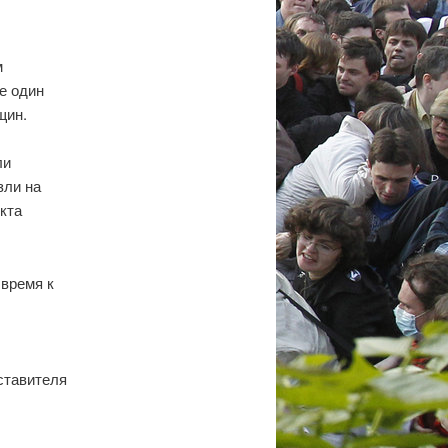
м
е один
щин.
ли
зли на
кта
 время к
дставителя