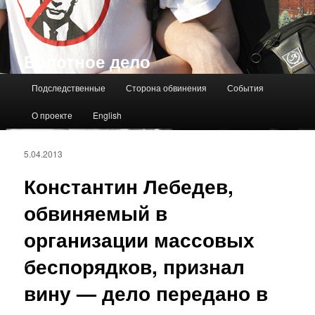
Болотное дело
Главное меню
Подследственные
Сторона обвинения
События
О проекте
English
5.04.2013
Константин Лебедев,
обвиняемый в
организации массовых
беспорядков, признал
вину — дело передано в