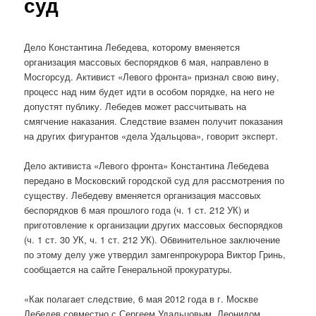
суд
Дело Константина Лебедева, которому вменяется
организация массовых беспорядков 6 мая, направлено в
Мосгорсуд. Активист «Левого фронта» признал свою вину,
процесс над ним будет идти в особом порядке, на него не
допустят публику. Лебедев может рассчитывать на
смягчение наказания. Следствие взамен получит показания
на других фигурантов «дела Удальцова», говорит эксперт.
Дело активиста «Левого фронта» Константина Лебедева
передано в Московский городской суд для рассмотрения по
существу. Лебедеву вменяется организация массовых
беспорядков 6 мая прошлого года (ч. 1 ст. 212 УК) и
приготовление к организации других массовых беспорядков
(ч. 1 ст. 30 УК, ч. 1 ст. 212 УК). Обвинительное заключение
по этому делу уже утвердил замгенпрокурора Виктор Гринь,
сообщается на сайте Генеральной прокуратуры.
«Как полагает следствие, 6 мая 2012 года в г. Москве
Лебедев совместно с Сергеем Удальцовым, Леонидом