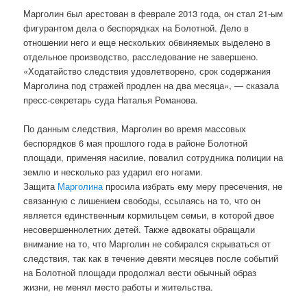
Марголин был арестован в феврале 2013 года, он стал 21-ым
фигурантом дела о беспорядках на Болотной. Дело в
отношении него и еще нескольких обвиняемых выделено в
отдельное производство, расследование не завершено.
«Ходатайство следствия удовлетворено, срок содержания
Марголина под стражей продлен на два месяца», — сказала
пресс-секретарь суда Наталья Романова.
По данным следствия, Марголин во время массовых
беспорядков 6 мая прошлого года в районе Болотной
площади, применяя насилие, повалил сотрудника полиции на
землю и несколько раз ударил его ногами.
Защита
Марголина
просила избрать ему меру пресечения, не
связанную с лишением свободы, ссылаясь на то, что он
является единственным кормильцем семьи, в которой двое
несовершеннолетних детей. Также адвокаты обращали
внимание на то, что Марголин не собирался скрываться от
следствия, так как в течение девяти месяцев после событий
на Болотной площади продолжал вести обычный образ
жизни, не менял место работы и жительства.