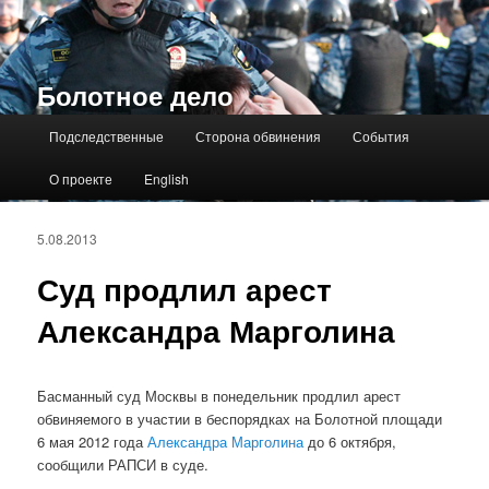
Болотное дело
Главное меню
Подследственные
Сторона обвинения
События
О проекте
English
5.08.2013
Суд продлил арест
Александра Марголина
Басманный суд Москвы в понедельник продлил арест
обвиняемого в участии в беспорядках на Болотной площади
6 мая 2012 года
Александра Марголина
до 6 октября,
сообщили РАПСИ в суде.