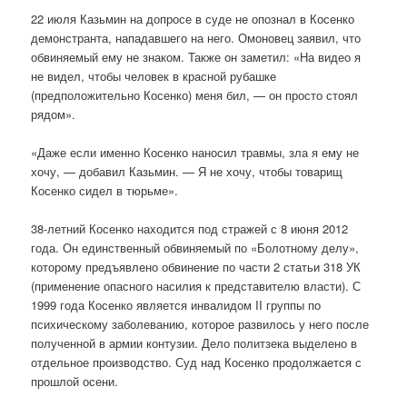
22 июля Казьмин на допросе в суде не опознал в Косенко
демонстранта, нападавшего на него. Омоновец заявил, что
обвиняемый ему не знаком. Также он заметил: «На видео я
не видел, чтобы человек в красной рубашке
(предположительно Косенко) меня бил, — он просто стоял
рядом».
«Даже если именно Косенко наносил травмы, зла я ему не
хочу, — добавил Казьмин. — Я не хочу, чтобы товарищ
Косенко сидел в тюрьме».
38-летний Косенко находится под стражей с 8 июня 2012
года. Он единственный обвиняемый по «Болотному делу»,
которому предъявлено обвинение по части 2 статьи 318 УК
(применение опасного насилия к представителю власти). С
1999 года Косенко является инвалидом II группы по
психическому заболеванию, которое развилось у него после
полученной в армии контузии. Дело политзека выделено в
отдельное производство. Суд над Косенко продолжается с
прошлой осени.