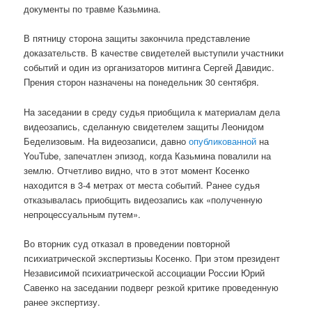
документы по травме Казьмина.
В пятницу сторона защиты закончила представление
доказательств. В качестве свидетелей выступили участники
событий и один из организаторов митинга Сергей Давидис.
Прения сторон назначены на понедельник 30 сентября.
На заседании в среду судья приобщила к материалам дела
видеозапись, сделанную свидетелем защиты Леонидом
Беделизовым. На видеозаписи, давно
опубликованной
на
YouTube, запечатлен эпизод, когда Казьмина повалили на
землю. Отчетливо видно, что в этот момент Косенко
находится в 3-4 метрах от места событий. Ранее судья
отказывалась приобщить видеозапись как «полученную
непроцессуальным путем».
Во вторник суд отказал в проведении повторной
психиатрической экспертизыы Косенко. При этом президент
Независимой психиатрической ассоциации России Юрий
Савенко на заседании подверг резкой критике проведенную
ранее экспертизу.