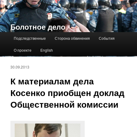
Болотное дело
Главное меню
Подследственные
Сторона обвинения
События
О проекте
English
30.09.2013
К материалам дела
Косенко приобщен доклад
Общественной комиссии