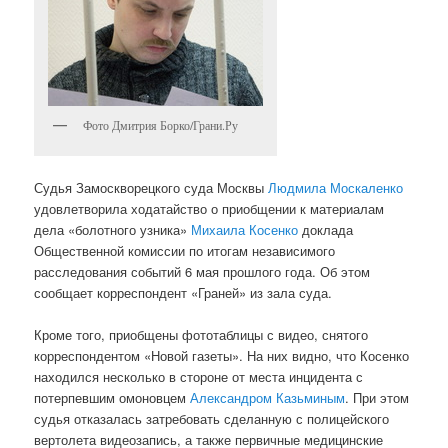
Фото Дмитрия Борко/Грани.Ру
Судья Замоскворецкого суда Москвы
Людмила Москаленко
удовлетворила ходатайство о приобщении к материалам
дела «болотного узника»
Михаила Косенко
доклада
Общественной комиссии по итогам независимого
расследования событий 6 мая прошлого года. Об этом
сообщает корреспондент «Граней» из зала суда.
Кроме того, приобщены фототаблицы с видео, снятого
корреспондентом «Новой газеты». На них видно, что Косенко
находился несколько в стороне от места инцидента с
потерпевшим омоновцем
Александром Казьминым
. При этом
судья отказалась затребовать сделанную с полицейского
вертолета видеозапись, а также первичные медицинские