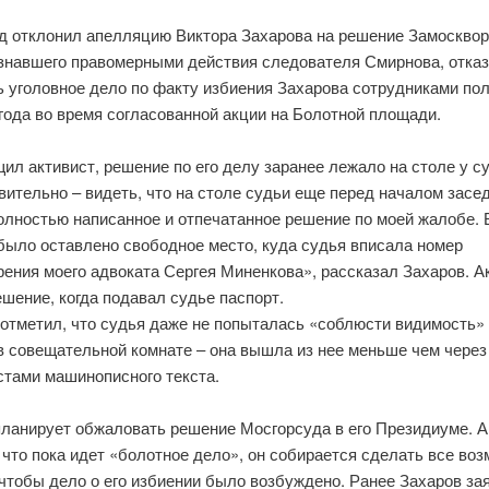
д отклонил апелляцию Виктора Захарова на решение Замосквор
изнавшего правомерными действия следователя Смирнова, отка
ь уголовное дело по факту избиения Захарова сотрудниками по
года во время согласованной акции на Болотной площади.
ил активист, решение по его делу заранее лежало на столе у с
ительно – видеть, что на столе судьи еще перед началом засе
олностью написанное и отпечатанное решение по моей жалобе. 
было оставлено свободное место, куда судья вписала номер
ения моего адвоката Сергея Миненкова», рассказал Захаров. А
шение, когда подавал судье паспорт.
 отметил, что судья даже не попыталась «соблюсти видимость»
в совещательной комнате – она вышла из нее меньше чем через
стами машинописного текста.
планирует обжаловать решение Мосгорсуда в его Президиуме. А
что пока идет «болотное дело», он собирается сделать все во
 чтобы дело о его избиении было возбуждено. Ранее Захаров зая