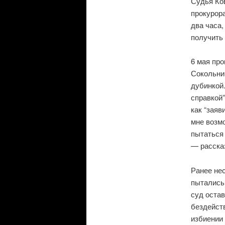
Судья Ко
прокурора
два часа,
получить 
6 мая пр
Сокольни
дубинкой.
справкой”
как “заяв
мне возм
пытаться 
— расска
Ранее нес
пытались
суд оста
бездейст
избиении 