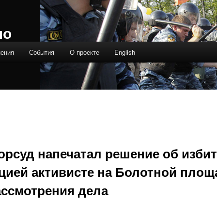
ло
нения
События
О проекте
English
орсуд напечатал решение об изби
цией активисте на Болотной площ
ассмотрения дела