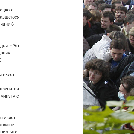
ецкого
завшегося
лиции 6
удьи. «Это
дания
В
ктивист
 принятия
 минуту с
ктивист
зможное
вил, что