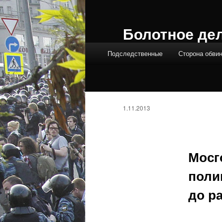
Болотное де
Главное меню
Подследственные
Сторона обви
1.11.2013
Мосг
поли
до р