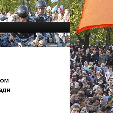
том
ади