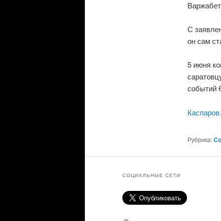
Варжабеть
С заявле
он сам ст
5 июня к
саратовцу
событий 6
Каспаров
Рубрика:
С
СОЦИАЛЬНЫЕ СЕТИ