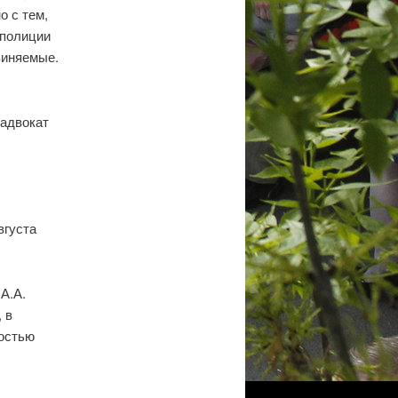
о с тем,
 полиции
виняемые.
 адвокат
вгуста
А.А.
 в
ностью