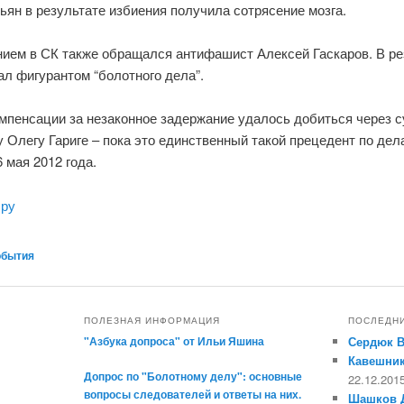
ян в результате избиения получила сотрясение мозга.
нием в СК также обращался антифашист Алексей Гаскаров. В ре
ал фигурантом “болотного дела”.
омпенсации за незаконное задержание удалось добиться через с
 Олегу Гариге – пока это единственный такой прецедент по дел
 мая 2012 года.
.ру
обытия
ПОЛЕЗНАЯ ИНФОРМАЦИЯ
ПОСЛЕДН
"Азбука допроса" от Ильи Яшина
Сердюк 
Кавешник
Допрос по "Болотному делу": основные
22.12.201
вопросы следователей и ответы на них.
Шашков 