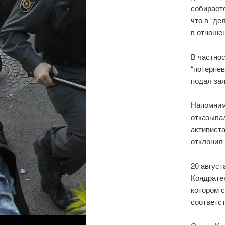
собираетс
что в “де
в отношен
В частно
“потерпе
подал зая
Напомним
отказыва
активиста
отклонил
20 август
Кондрате
котором 
соответст