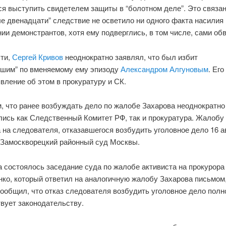
я выступить свидетелем защиты в “болотном деле”. Это связан
ле двенадцати” следствие не осветило ни одного факта насилия
ии демонстрантов, хотя ему подверглись, в том числе, сами об
сти,
Сергей Кривов
неоднократно заявлял, что был избит
вшим” по вменяемому ему эпизоду
Александром Алгуновым
. Его
вление об этом в прокуратуру и СК.
, что ранее возбуждать дело по жалобе Захарова неоднократно
лись как Следственный Комитет РФ, так и прокуратура. Жалобу
 на следователя, отказавшегося возбудить уголовное дело 16 а
 Замоскворецкий районный суд Москвы.
а состоялось заседание суда по жалобе активиста на прокурора 
нко, который ответил на аналогичную жалобу Захарова письмом,
сообщил, что отказ следователя возбудить уголовное дело пол
вует законодательству.