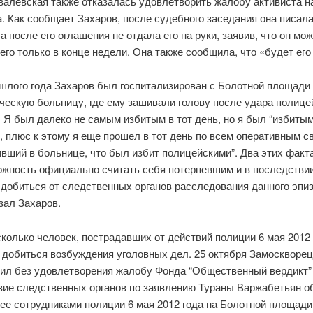
валевская также отказалась удовлетворить жалобу активиста н
. Как сообщает Захаров, после судебного заседания она писал
 а после его оглашения не отдала его на руки, заявив, что он мо
его только в конце недели. Она также сообщила, что «будет его
ошлого года Захаров был госпитализирован с Болотной площади
ческую больницу, где ему зашивали голову после удара полице
 Я был далеко не самым избитым в тот день, но я был “избитым
, плюс к этому я еще прошел в тот день по всем оперативным с
ивший в больнице, что был избит полицейскими”. Два этих факт
ожность официально считать себя потерпевшим и в последстви
добиться от следственных органов расследования данного эпиз
зал Захаров.
колько человек, пострадавших от действий полиции 6 мая 2012 
 добиться возбуждения уголовных дел. 25 октября Замоскворец
вил без удовлетворения жалобу Фонда “Общественный вердикт”
вие следственных органов по заявлению Тураны Варжабетьян о
ее сотрудниками полиции 6 мая 2012 года на Болотной площади