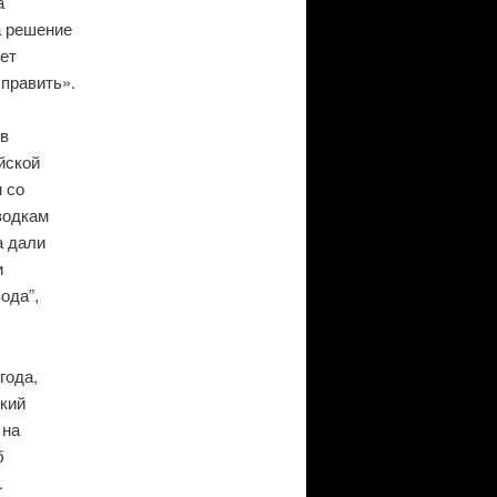
а
а решение
жет
 править».
 в
йской
 со
водкам
а дали
и
ода”,
года,
кий
 на
б
.