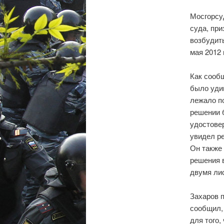
Мосгорсу
суда, пр
возбудит
мая 2012 
Как сообщ
было удив
лежало п
решении 
удостовер
увидел ре
Он также
решения 
двумя ли
Захаров 
сообщил, 
для того,