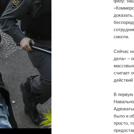
фазу: за
«Коммерса
доказать,
беспоряд
сотрудник
смогли.
Сейчас н
дела» – о
массовых
считает о
действий
В первую
Навальног
Адвокаты
было и об
просто, т
предостав