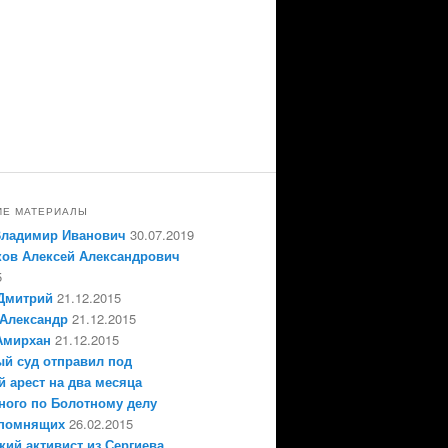
ИЕ МАТЕРИАЛЫ
Владимир Иванович
30.07.2019
ов Алексей Александрович
5
Дмитрий
21.12.2015
Александр
21.12.2015
Амирхан
21.12.2015
й суд отправил под
 арест на два месяца
ного по Болотному делу
епомнящих
26.02.2015
кий активист из Сергиева