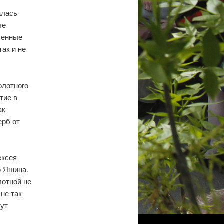
алась
ые
шенные
так и не
олотного
тие в
ак
ерб от
ексея
ю Яшина.
лотной не
 не так
дут