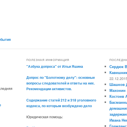
обытия
ПОЛЕЗНАЯ ИНФОРМАЦИЯ
ПОСЛЕДН
"Азбука допроса" от Ильи Яшина
Сердюк 
Кавешник
Допрос по "Болотному делу": основные
22.12.201
вопросы следователей и ответы на них.
Шашков 
оследняя
Рекомендации активистов.
Махонин 
Костоев 
Содержание статей 212 и 318 уголовного
Басманны
е
кодекса, по которым возбуждено дело
домашний
задержан
Юридическая помощь:
Ивана Н
Гражданс