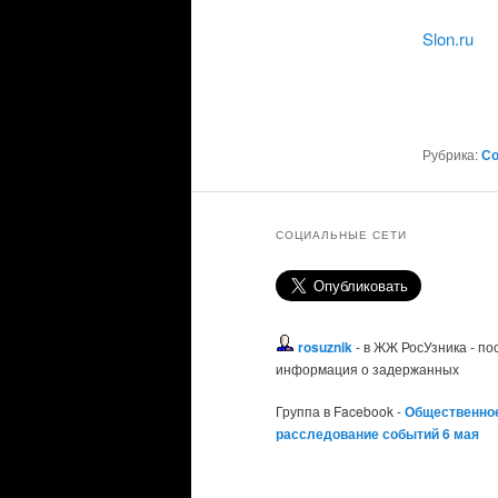
Slon.ru
Рубрика:
С
СОЦИАЛЬНЫЕ СЕТИ
rosuznik
- в ЖЖ РосУзника - п
информация о задержанных
Группа в Facebook -
Общественно
расследование событий 6 мая