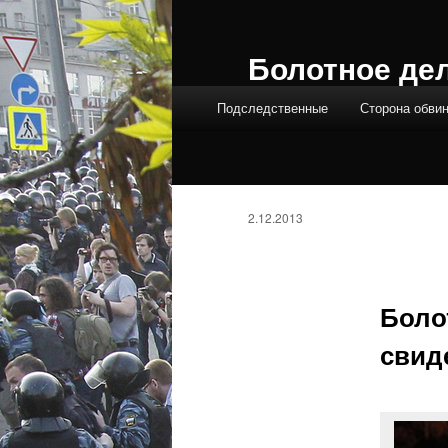
Болотное де
Главное меню
Подследственные
Сторона обви
2.12.2013
Боло
свид