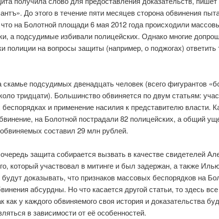
щита получила слово для предоставления доказательств, пишет
нтъ». До этого в течение пяти месяцев сторона обвинения пыт
 что на Болотной площади 6 мая 2012 года происходили массов
ки, а подсудимые избивали полицейских. Однако многие допро
и полиции на вопросы защиты (например, о поджогах) ответить 
а скамье подсудимых двенадцать человек (всего фигурантов «б
коло тридцати). Большинство обвиняется по двум статьям: учас
 беспорядках и применение насилия к представителю власти. К
бвинение, на Болотной пострадали 82 полицейских, а общий ущ
 обвиняемых составил 29 млн рублей.
 очередь защита собирается вызвать в качестве свидетелей Ал
о, который участвовал в митинге и был задержан, а также Иль
 будут доказывать, что признаков массовых беспорядков на Бо
винения абсурдны. Но что касается другой статьи, то здесь все
ак как у каждого обвиняемого своя история и доказательства бу
ляться в зависимости от её особенностей.