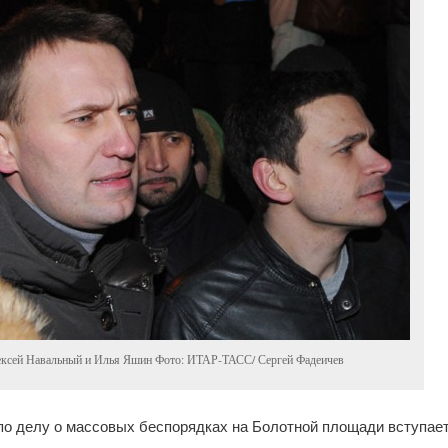
ксей Навальный и Илья Яшин Фото: ИТАР-ТАСС/ Сергей Фадеичев
по делу о массовых беспорядках на Болотной площади вступает