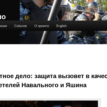
ло
нения
События
О проекте
English
тное дело: защита вызовет в каче
етелей Навального и Яшина