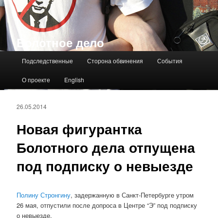
Болотное дело
Главное меню
Подследственные
Сторона обвинения
События
О проекте
English
26.05.2014
Новая фигурантка
Болотного дела отпущена
под подписку о невыезде
Полину Стронгину
, задержанную в Санкт-Петербурге утром
26 мая, отпустили после допроса в Центре “Э” под подписку
о невыезде.