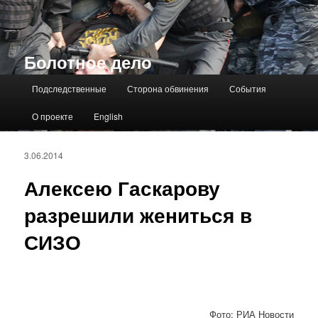
Болотное дело
Главное меню
Подследственные
Сторона обвинения
События
О проекте
English
3.06.2014
Алексею Гаскарову
разрешили жениться в
СИЗО
Фото: РИА Новости