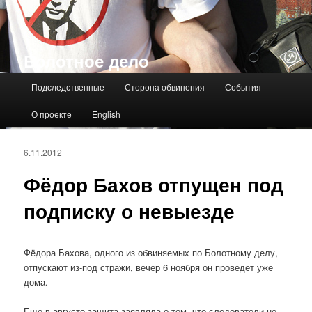
Болотное дело
Главное меню
Подследственные
Сторона обвинения
События
О проекте
English
6.11.2012
Фёдор Бахов отпущен под
подписку о невыезде
Фёдора Бахова, одного из обвиняемых по Болотному делу,
отпускают из-под стражи, вечер 6 ноября он проведет уже
дома.
Еще в августе защита заявляла о том, что следователи не