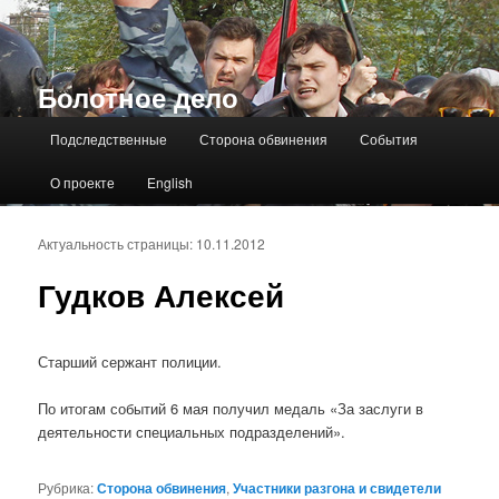
Болотное дело
Главное меню
Подследственные
Сторона обвинения
События
О проекте
English
Актуальность страницы: 10.11.2012
Гудков Алексей
Старший сержант полиции.
По итогам событий 6 мая получил медаль «За заслуги в
деятельности специальных подразделений».
Рубрика:
Сторона обвинения
,
Участники разгона и свидетели