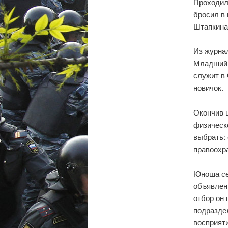
Проходил
бросил в 
Штапкина
Из журнал
Младший 
служит в 
новичок.
Окончив 
физическ
выбрать:
правоохр
Юноша се
объявлен
отбор он 
подразде
восприят