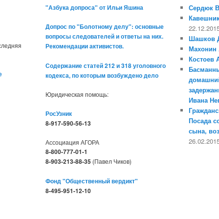
"Азбука допроса" от Ильи Яшина
Сердюк 
Кавешник
Допрос по "Болотному делу": основные
22.12.201
вопросы следователей и ответы на них.
Шашков 
оследняя
Рекомендации активистов.
Махонин 
Костоев 
Содержание статей 212 и 318 уголовного
Басманны
е
кодекса, по которым возбуждено дело
домашний
задержан
Юридическая помощь:
Ивана Н
Гражданс
РосУзник
Посада с
8-917-590-56-13
сына, во
26.02.201
Ассоциация АГОРА
8-800-777-01-1
8-903-213-88-35
(Павел Чиков)
Фонд "Общественный вердикт"
8-495-951-12-10