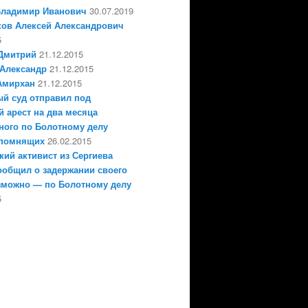
Владимир Иванович
30.07.2019
ов Алексей Александрович
5
Дмитрий
21.12.2015
Александр
21.12.2015
Амирхан
21.12.2015
й суд отправил под
 арест на два месяца
ного по Болотному делу
епомнящих
26.02.2015
кий активист из Сергиева
ообщил о задержании своего
зможно — по Болотному делу
5