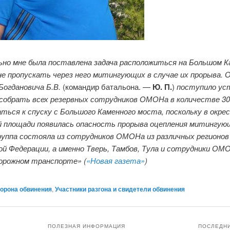
ьно мне была поставлена задача расположиться на Большом 
не пропускать через него митингующих в случае их прорыва. 
Богдановича Б.В.
(командир батальона. —
Ю. П.
)
поступило ус
 собрать всех резервных сотрудников ОМОНа в количестве 30
аться к спуску с Большого Каменного моста, поскольку в окр
 площади появилась опасность прорыва оцепления митингую
руппа состояла из сотрудников ОМОНа из различных регионов
ой Федерации, а именно Тверь, Тамбов, Тула и сотрудники ОМ
орожном транспорте» (
«Новая газета»
)
орона обвинения
,
Участники разгона и свидетели обвинения
ПОЛЕЗНАЯ ИНФОРМАЦИЯ
ПОСЛЕДН