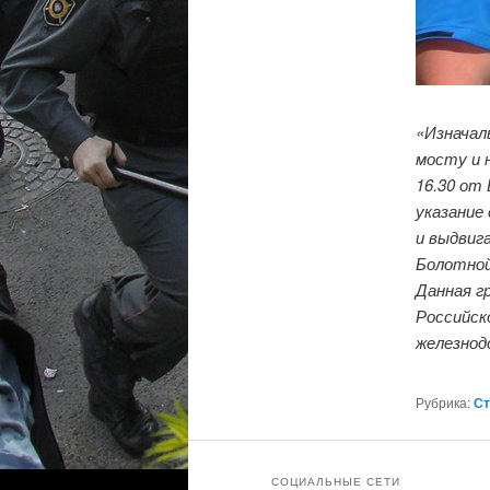
«Изначал
мосту и 
16.30 от 
указание
и выдвиг
Болотной
Данная г
Российск
железнод
Рубрика:
Ст
СОЦИАЛЬНЫЕ СЕТИ