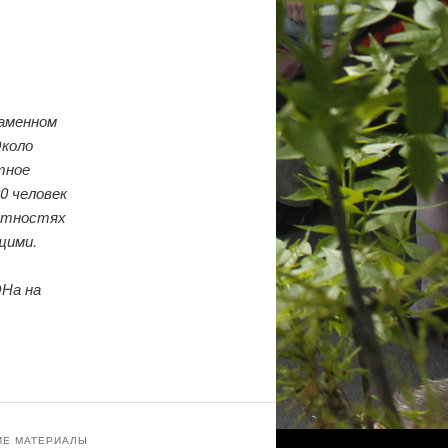
Каменном
Около
тное
0 человек
естностях
щими.
ОНа на
ИЕ МАТЕРИАЛЫ