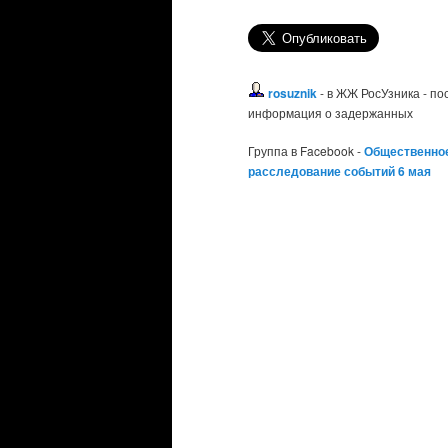
rosuznik
- в ЖЖ РосУзника - п
информация о задержанных
Группа в Facebook -
Общественно
расследование событий 6 мая