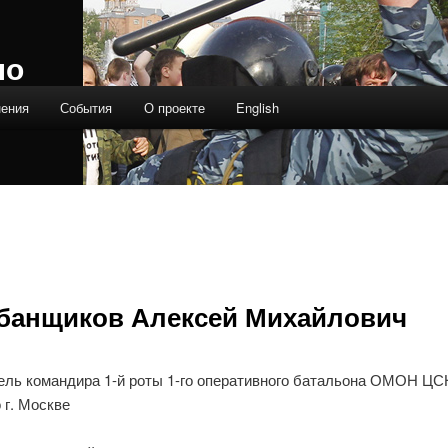
ло
нения
События
О проекте
English
банщиков Алексей Михайлович
ель командира 1-й роты 1-го оперативного батальона ОМОН Ц
 г. Москве