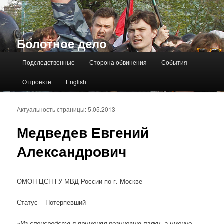
Болотное дело
Главное меню
Подследственные
Сторона обвинения
События
О проекте
English
Актуальность страницы: 5.05.2013
Медведев Евгений
Александрович
ОМОН ЦСН ГУ МВД России по г. Москве
Статус – Потерпевший
«Из спецсредств я применял резиновую палку, а именно,