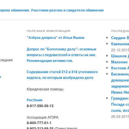
орона обвинения
,
Участники разгона и свидетели обвинения
ПОЛЕЗНАЯ ИНФОРМАЦИЯ
ПОСЛЕДН
"Азбука допроса" от Ильи Яшина
Сердюк 
Кавешник
Допрос по "Болотному делу": основные
22.12.201
вопросы следователей и ответы на них.
Шашков 
оследняя
Рекомендации активистов.
Махонин 
Костоев 
Содержание статей 212 и 318 уголовного
Басманны
е
кодекса, по которым возбуждено дело
домашний
задержан
Юридическая помощь:
Ивана Н
Гражданс
РосУзник
Посада с
8-917-590-56-13
сына, во
26.02.201
Ассоциация АГОРА
8-800-777-01-1
8-903-213-88-35
(Павел Чиков)