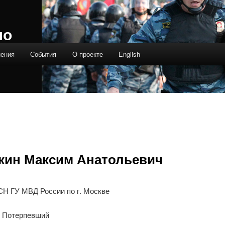
ло
нения
События
О проекте
English
кин Максим Анатольевич
 ГУ МВД России по г. Москве
 Потерпевший