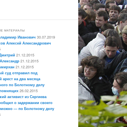
ИЕ МАТЕРИАЛЫ
Владимир Иванович
30.07.2019
ов Алексей Александрович
5
Дмитрий
21.12.2015
Александр
21.12.2015
Амирхан
21.12.2015
й суд отправил под
 арест на два месяца
ного по Болотному делу
епомнящих
26.02.2015
кий активист из Сергиева
ообщил о задержании своего
зможно — по Болотному делу
5