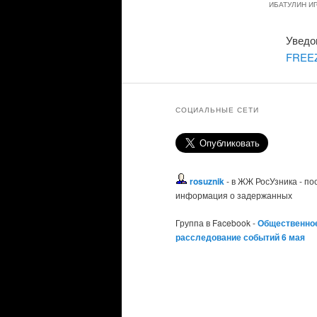
ИБАТУЛИН И
Уведо
FREE
СОЦИАЛЬНЫЕ СЕТИ
rosuznik
- в ЖЖ РосУзника - п
информация о задержанных
Группа в Facebook -
Общественно
расследование событий 6 мая