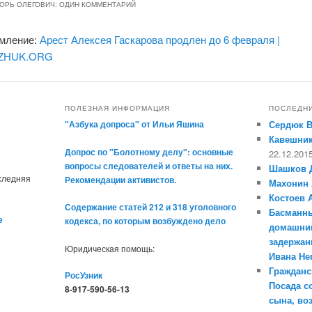
ГОРЬ ОЛЕГОВИЧ
: ОДИН КОММЕНТАРИЙ
мление:
Арест Алексея Гаскарова продлен до 6 февраля |
ZHUK.ORG
ПОЛЕЗНАЯ ИНФОРМАЦИЯ
ПОСЛЕДН
"Азбука допроса" от Ильи Яшина
Сердюк 
Кавешник
Допрос по "Болотному делу": основные
22.12.201
вопросы следователей и ответы на них.
Шашков 
оследняя
Рекомендации активистов.
Махонин 
Костоев 
Содержание статей 212 и 318 уголовного
Басманны
е
кодекса, по которым возбуждено дело
домашний
задержан
Юридическая помощь:
Ивана Н
Гражданс
РосУзник
Посада с
8-917-590-56-13
сына, во