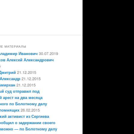
ИЕ МАТЕРИАЛЫ
Владимир Иванович
30.07.2019
ов Алексей Александрович
5
Дмитрий
21.12.2015
Александр
21.12.2015
Амирхан
21.12.2015
й суд отправил под
 арест на два месяца
ного по Болотному делу
епомнящих
26.02.2015
кий активист из Сергиева
ообщил о задержании своего
зможно — по Болотному делу