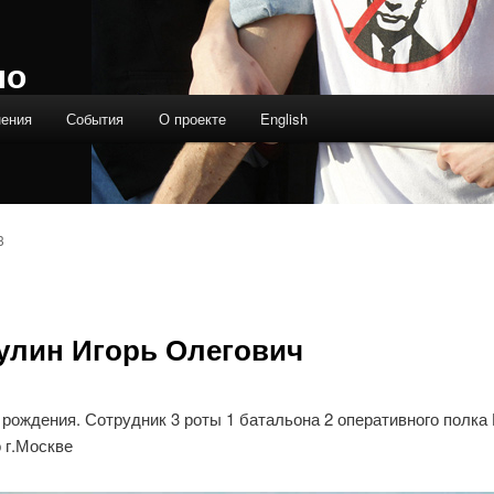
ло
нения
События
О проекте
English
3
улин Игорь Олегович
 рождения. Сотрудник 3 роты 1 батальона 2 оперативного полк
 г.Москве