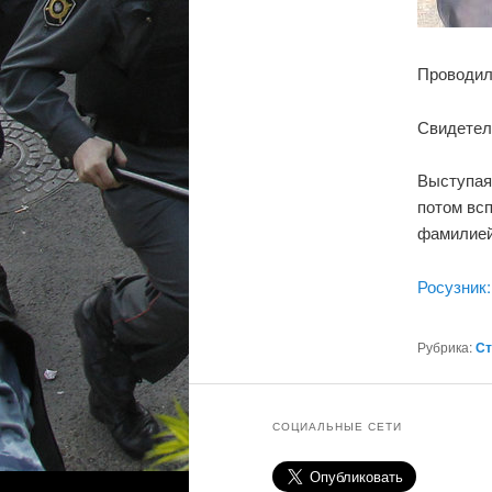
Проводил
Свидетел
Выступая 
потом всп
фамилией 
Росузник:
Рубрика:
Ст
СОЦИАЛЬНЫЕ СЕТИ