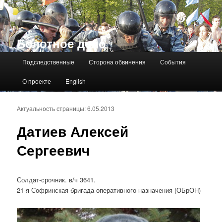
Болотное дело
Главное меню
Подследственные
Сторона обвинения
События
О проекте
English
Актуальность страницы: 6.05.2013
Датиев Алексей
Сергеевич
Солдат-срочник. в/ч 3641.
21-я Софринская бригада оперативного назначения (ОБрОН)