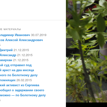
ИЕ МАТЕРИАЛЫ
Владимир Иванович
30.07.2019
ов Алексей Александрович
5
Дмитрий
21.12.2015
Александр
21.12.2015
Амирхан
21.12.2015
й суд отправил под
 арест на два месяца
ного по Болотному делу
епомнящих
26.02.2015
кий активист из Сергиева
ообщил о задержании своего
зможно — по Болотному делу
5