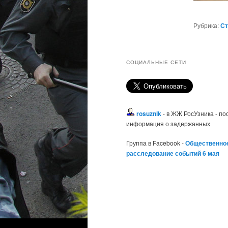
Рубрика:
Ст
СОЦИАЛЬНЫЕ СЕТИ
rosuznik
- в ЖЖ РосУзника - п
информация о задержанных
Группа в Facebook -
Общественно
расследование событий 6 мая