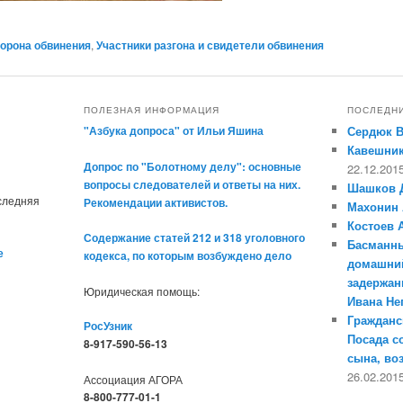
орона обвинения
,
Участники разгона и свидетели обвинения
ПОЛЕЗНАЯ ИНФОРМАЦИЯ
ПОСЛЕДН
"Азбука допроса" от Ильи Яшина
Сердюк 
Кавешник
Допрос по "Болотному делу": основные
22.12.201
вопросы следователей и ответы на них.
Шашков 
оследняя
Рекомендации активистов.
Махонин 
Костоев 
Содержание статей 212 и 318 уголовного
Басманны
е
кодекса, по которым возбуждено дело
домашний
задержан
Юридическая помощь:
Ивана Н
Гражданс
РосУзник
Посада с
8-917-590-56-13
сына, во
26.02.201
Ассоциация АГОРА
8-800-777-01-1