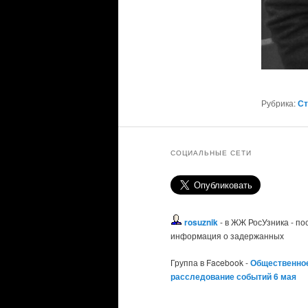
Рубрика:
Ст
СОЦИАЛЬНЫЕ СЕТИ
rosuznik
- в ЖЖ РосУзника - п
информация о задержанных
Группа в Facebook -
Общественно
расследование событий 6 мая