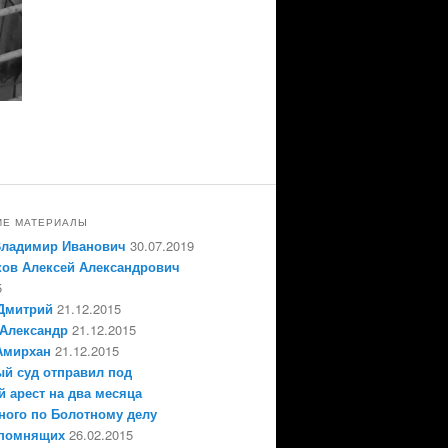
ИЕ МАТЕРИАЛЫ
Владимир Иванович
30.07.2019
ов Алексей Александрович
5
Дмитрий
21.12.2015
Александр
21.12.2015
Амирхан
21.12.2015
й суд отправил под
 арест на два месяца
ного по Болотному делу
епомнящих
26.02.2015