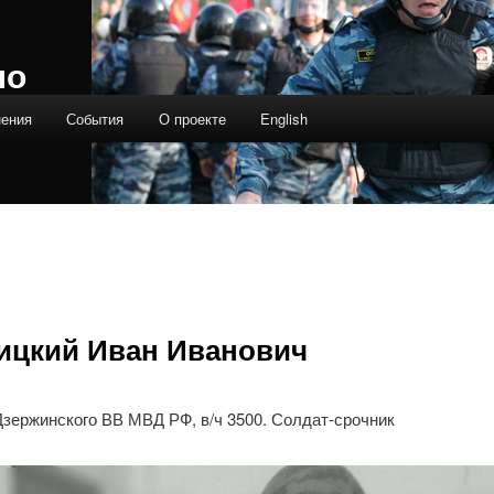
ло
нения
События
О проекте
English
ицкий Иван Иванович
Дзержинского ВВ МВД РФ, в/ч 3500. Солдат-срочник