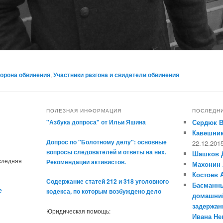
орона обвинения
,
Участники разгона и свидетели обвинения
ПОЛЕЗНАЯ ИНФОРМАЦИЯ
ПОСЛЕДН
"Азбука допроса" от Ильи Яшина
Сердюк 
Кавешник
Допрос по "Болотному делу": основные
22.12.201
вопросы следователей и ответы на них.
Шашков 
оследняя
Рекомендации активистов.
Махонин 
Костоев 
Содержание статей 212 и 318 уголовного
Басманны
е
кодекса, по которым возбуждено дело
домашний
задержан
Юридическая помощь:
Ивана Н