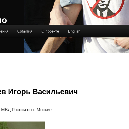
ло
нения
События
О проекте
English
ев Игорь Васильевич
 МВД России по г. Москве