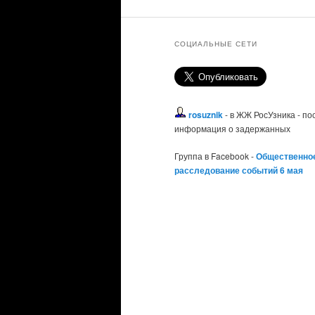
СОЦИАЛЬНЫЕ СЕТИ
rosuznik
- в ЖЖ РосУзника - п
информация о задержанных
Группа в Facebook -
Общественно
расследование событий 6 мая