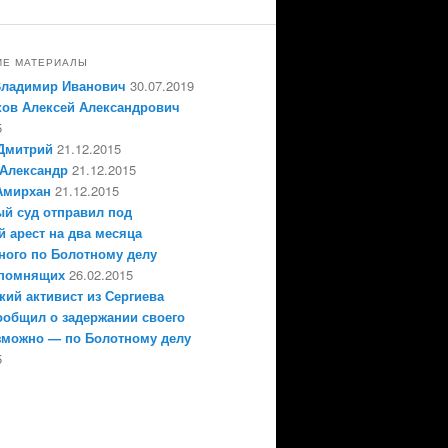
ИЕ МАТЕРИАЛЫ
Владимир Иванович
30.07.2019
ов Алексей Александрович
5
Дмитрий
21.12.2015
Александр
21.12.2015
Амирхан
21.12.2015
й суд отправил под
 арест на два месяца
ного по Болотному делу
епомнящих
26.02.2015
кий активист из Сергиева
ообщил о задержании своего
зможно — по Болотному делу
5