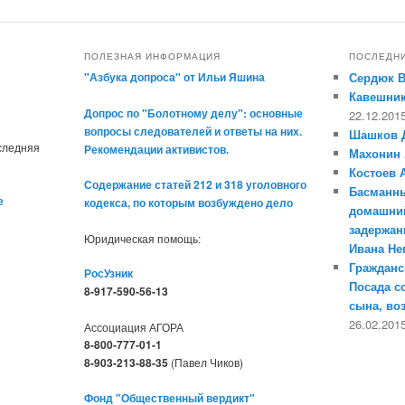
ПОЛЕЗНАЯ ИНФОРМАЦИЯ
ПОСЛЕДН
"Азбука допроса" от Ильи Яшина
Сердюк 
Кавешник
Допрос по "Болотному делу": основные
22.12.201
вопросы следователей и ответы на них.
Шашков 
оследняя
Рекомендации активистов.
Махонин 
Костоев 
Содержание статей 212 и 318 уголовного
Басманны
е
кодекса, по которым возбуждено дело
домашний
задержан
Юридическая помощь:
Ивана Н
Гражданс
РосУзник
Посада с
8-917-590-56-13
сына, во
26.02.201
Ассоциация АГОРА
8-800-777-01-1
8-903-213-88-35
(Павел Чиков)
Фонд "Общественный вердикт"