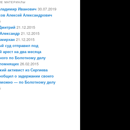
ИЕ МАТЕРИАЛЫ
Владимир Иванович
30.07.2019
ов Алексей Александрович
5
Дмитрий
21.12.2015
Александр
21.12.2015
Амирхан
21.12.2015
й суд отправил под
 арест на два месяца
ного по Болотному делу
епомнящих
26.02.2015
кий активист из Сергиева
ообщил о задержании своего
зможно — по Болотному делу
5