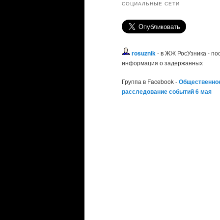
СОЦИАЛЬНЫЕ СЕТИ
rosuznik
- в ЖЖ РосУзника - п
информация о задержанных
Группа в Facebook -
Общественно
расследование событий 6 мая