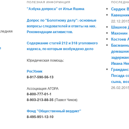
ПОЛЕЗНАЯ ИНФОРМАЦИЯ
ПОСЛЕДН
"Азбука допроса" от Ильи Яшина
Сердюк 
Кавешник
Допрос по "Болотному делу": основные
22.12.201
вопросы следователей и ответы на них.
Шашков 
оследняя
Рекомендации активистов.
Махонин 
Костоев 
Содержание статей 212 и 318 уголовного
Басманны
е
кодекса, по которым возбуждено дело
домашний
задержан
Юридическая помощь:
Ивана Н
Гражданс
РосУзник
Посада с
8-917-590-56-13
сына, во
26.02.201
Ассоциация АГОРА
8-800-777-01-1
8-903-213-88-35
(Павел Чиков)
Фонд "Общественный вердикт"
8-495-951-12-10