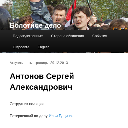
Болотное дело
Главное меню
Подследственные
Сторона обвинения
События
О проекте
English
Актуальность страницы: 29.12.2013
Антонов Сергей
Александрович
Сотрудник полиции.
Потерпевший по делу
Ильи Гущина
.