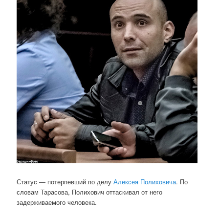
Статус — потерпевший по делу
Алексея Полиховича
. По
словам Тарасова, Полихович оттаскивал от него
задерживаемого человека.