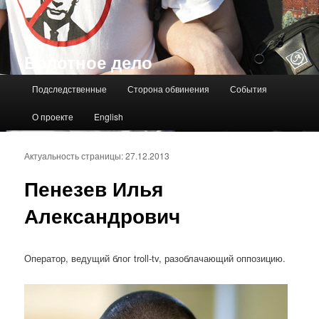
Болотное дело
Главное меню
Подследственные
Сторона обвинения
События
О проекте
English
Актуальность страницы: 27.12.2013
Пенезев Илья
Александрович
Оператор, ведущий блог troll-tv, разоблачающий оппозицию.