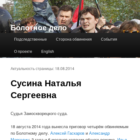
Болотное дело
Главное меню
Подследственные
Сторона обвинения
События
О проекте
English
Актуальность страницы: 18.08.2014
Сусина Наталья
Сергеевна
Судья Замоскворецкого суда.
18 августа 2014 года вынесла приговор четырём обвиняемым
по Болотному делу.
Алексей Гаскаров
и
Александр
Марголин
: 3 года и 6 месяцев колонии общего режима,
Илья