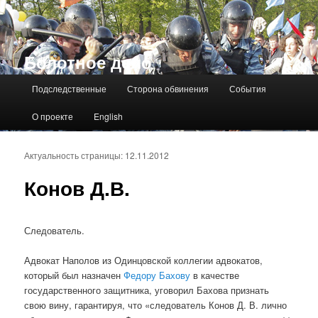
Болотное дело
Главное меню
Подследственные
Сторона обвинения
События
О проекте
English
Актуальность страницы: 12.11.2012
Конов Д.В.
Следователь.
Адвокат Наполов из Одинцовской коллегии адвокатов,
который был назначен
Федору Бахову
в качестве
государственного защитника, уговорил Бахова признать
свою вину, гарантируя, что «следователь Конов Д. В. лично