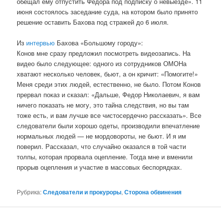
обещал ему отпустить Федора под подписку о невыезде». 11
июня состоялось заседание суда, на котором было принято
решение оставить Бахова под стражей до 6 июля.
Из
интервью
Бахова «Большому городу»:
Конов мне сразу предложил посмотреть видеозапись. На
видео было следующее: одного из сотрудников ОМОНа
хватают несколько человек, бьют, а он кричит: «Помогите!»
Меня среди этих людей, естественно, не было. Потом Конов
прервал показ и сказал: «Дальше, Федор Николаевич, я вам
ничего показать не могу, это тайна следствия, но вы там
тоже есть, и вам лучше все чистосердечно рассказать». Все
следователи были хорошо одеты, производили впечатление
нормальных людей — не мордовороты, не бьют. И я им
поверил. Рассказал, что случайно оказался в той части
толпы, которая прорвала оцепление. Тогда мне и вменили
прорыв оцепления и участие в массовых беспорядках.
Рубрика:
Следователи и прокуроры
,
Сторона обвинения