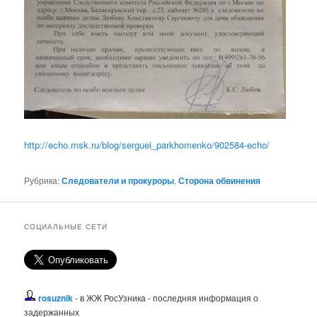
http://echo.msk.ru/blog/serguei_parkhomenko/902584-echo/
Рубрика:
Следователи и прокуроры
,
Сторона обвинения
СОЦИАЛЬНЫЕ СЕТИ
rosuznik
- в ЖЖ РосУзника - последняя информация о
задержанных