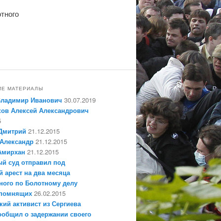
тного
ИЕ МАТЕРИАЛЫ
Владимир Иванович
30.07.2019
ов Алексей Александрович
5
Дмитрий
21.12.2015
Александр
21.12.2015
Амирхан
21.12.2015
й суд отправил под
 арест на два месяца
ного по Болотному делу
епомнящих
26.02.2015
кий активист из Сергиева
ообщил о задержании своего