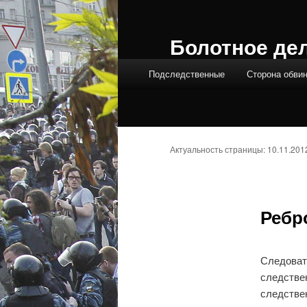
Болотное де
Главное меню
Подследственные
Сторона обви
Актуальность страницы: 10.11.201
Ребр
Следоват
следстве
следствен