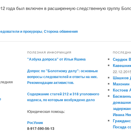
012 года был включен в расширенную следственную группу Боло
едователи и прокуроры
,
Сторона обвинения
ПОЛЕЗНАЯ ИНФОРМАЦИЯ
ПОСЛЕДН
"Азбука допроса" от Ильи Яшина
Сердюк 
Кавешник
Допрос по "Болотному делу": основные
22.12.201
вопросы следователей и ответы на них.
Шашков 
оследняя
Рекомендации активистов.
Махонин 
Костоев 
Содержание статей 212 и 318 уголовного
Басманны
е
кодекса, по которым возбуждено дело
домашний
задержан
Юридическая помощь:
Ивана Н
Гражданс
РосУзник
Посада с
8-917-590-56-13