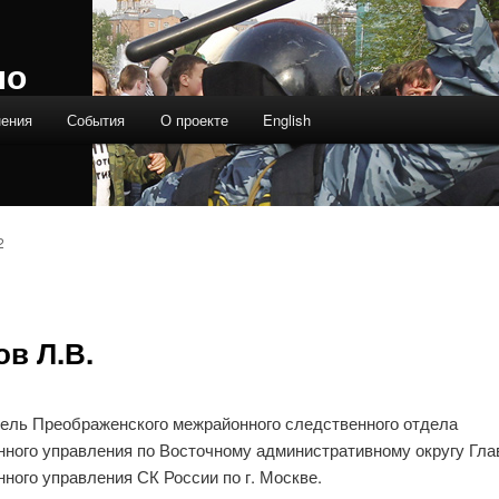
ло
нения
События
О проекте
English
2
ов Л.В.
ель Преображенского межрайонного следственного отдела
нного управления по Восточному административному округу Гла
ного управления СК России по г. Москве.