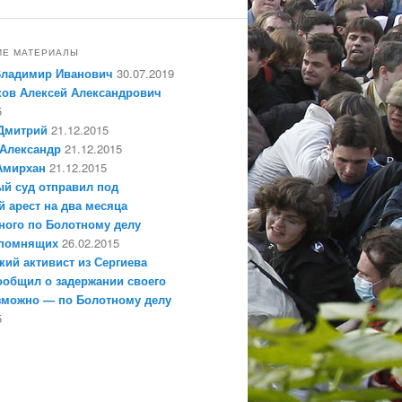
ИЕ МАТЕРИАЛЫ
Владимир Иванович
30.07.2019
ов Алексей Александрович
5
Дмитрий
21.12.2015
Александр
21.12.2015
Амирхан
21.12.2015
й суд отправил под
 арест на два месяца
ного по Болотному делу
епомнящих
26.02.2015
кий активист из Сергиева
ообщил о задержании своего
зможно — по Болотному делу
5