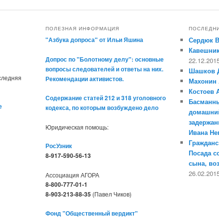
ПОЛЕЗНАЯ ИНФОРМАЦИЯ
ПОСЛЕДН
"Азбука допроса" от Ильи Яшина
Сердюк 
Кавешник
Допрос по "Болотному делу": основные
22.12.201
вопросы следователей и ответы на них.
Шашков 
оследняя
Рекомендации активистов.
Махонин 
Костоев 
Содержание статей 212 и 318 уголовного
Басманны
е
кодекса, по которым возбуждено дело
домашний
задержан
Юридическая помощь:
Ивана Н
Гражданс
РосУзник
Посада с
8-917-590-56-13
сына, во
26.02.201
Ассоциация АГОРА
8-800-777-01-1
8-903-213-88-35
(Павел Чиков)
Фонд "Общественный вердикт"