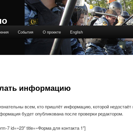
ло
нения
События
О проекте
English
лать информацию
изнательны всем, кто пришлёт информацию, которой недостаёт 
нформация будет опубликована после проверки редактором.
orm-7 id=»23″ title=»Форма для контакта 1″]