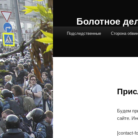
Болотное де
Главное меню
Подследственные
Сторона обви
Прис
Будем пр
сайте. И
[contact-f