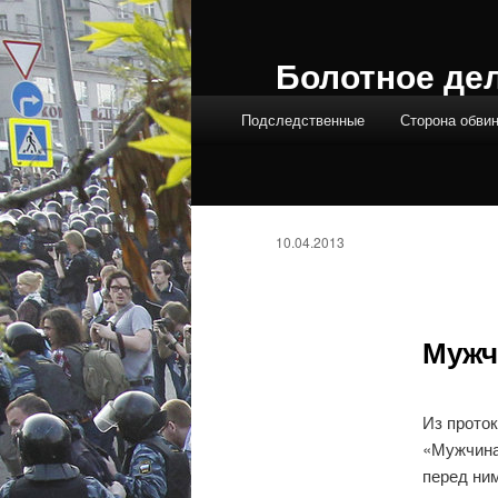
Болотное де
Главное меню
Подследственные
Сторона обви
10.04.2013
Мужч
Из прото
«Мужчина,
перед ни