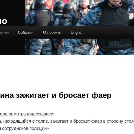
ло
нения
События
О проекте
English
ина зажигает и бросает фаер
кола осмотра видеозаписи:
 находящийся в толпе, зажигает и бросает фаер в сторону сто
м сотрудников полиции»