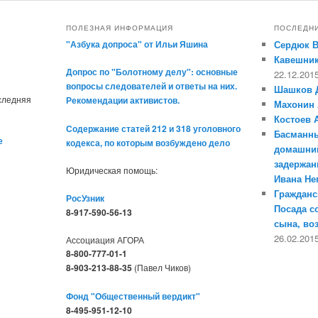
ПОЛЕЗНАЯ ИНФОРМАЦИЯ
ПОСЛЕДН
"Азбука допроса" от Ильи Яшина
Сердюк 
Кавешник
Допрос по "Болотному делу": основные
22.12.201
вопросы следователей и ответы на них.
Шашков 
оследняя
Рекомендации активистов.
Махонин 
Костоев 
Содержание статей 212 и 318 уголовного
Басманны
е
кодекса, по которым возбуждено дело
домашний
задержан
Юридическая помощь:
Ивана Н
Гражданс
РосУзник
Посада с
8-917-590-56-13
сына, во
26.02.201
Ассоциация АГОРА
8-800-777-01-1
8-903-213-88-35
(Павел Чиков)
Фонд "Общественный вердикт"
8-495-951-12-10