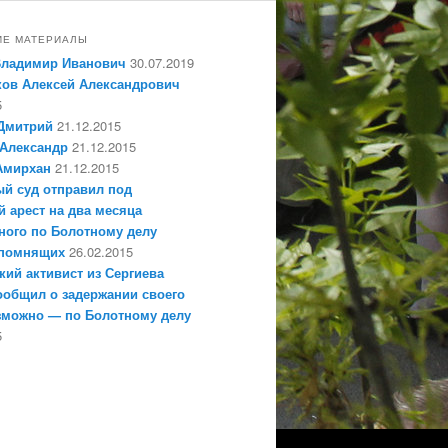
ИЕ МАТЕРИАЛЫ
Владимир Иванович
30.07.2019
ов Алексей Александрович
5
Дмитрий
21.12.2015
Александр
21.12.2015
Амирхан
21.12.2015
й суд отправил под
 арест на два месяца
ного по Болотному делу
епомнящих
26.02.2015
кий активист из Сергиева
ообщил о задержании своего
зможно — по Болотному делу
5