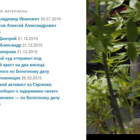
ИЕ МАТЕРИАЛЫ
Владимир Иванович
30.07.2019
ов Алексей Александрович
5
Дмитрий
21.12.2015
Александр
21.12.2015
Амирхан
21.12.2015
й суд отправил под
 арест на два месяца
ного по Болотному делу
епомнящих
26.02.2015
кий активист из Сергиева
ообщил о задержании своего
зможно — по Болотному делу
5