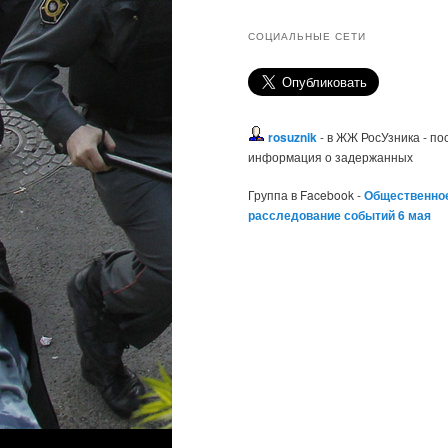
СОЦИАЛЬНЫЕ СЕТИ
rosuznik
- в ЖЖ РосУзника - п
информация о задержанных
Группа в Facebook -
Общественно
расследование событий 6 мая