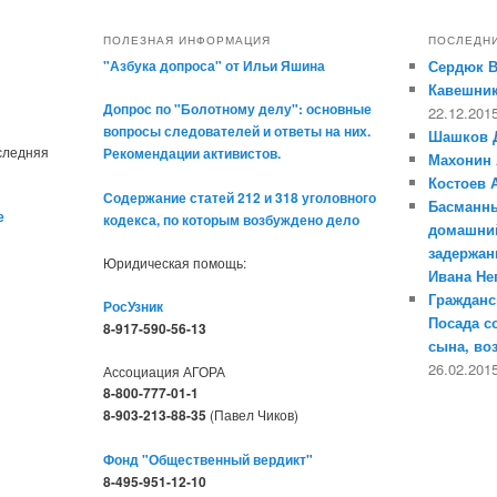
ПОЛЕЗНАЯ ИНФОРМАЦИЯ
ПОСЛЕДН
"Азбука допроса" от Ильи Яшина
Сердюк 
Кавешник
Допрос по "Болотному делу": основные
22.12.201
вопросы следователей и ответы на них.
Шашков 
оследняя
Рекомендации активистов.
Махонин 
Костоев 
Содержание статей 212 и 318 уголовного
Басманны
е
кодекса, по которым возбуждено дело
домашний
задержан
Юридическая помощь:
Ивана Н
Гражданс
РосУзник
Посада с
8-917-590-56-13
сына, во
26.02.201
Ассоциация АГОРА
8-800-777-01-1
8-903-213-88-35
(Павел Чиков)
Фонд "Общественный вердикт"
8-495-951-12-10