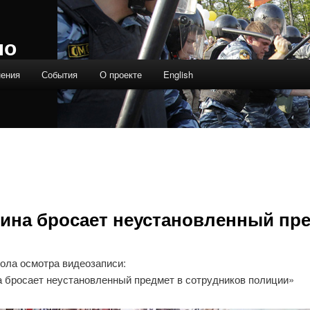
ло
нения
События
О проекте
English
ина бросает неустановленный пр
кола осмотра видеозаписи:
 бросает неустановленный предмет в сотрудников полиции»