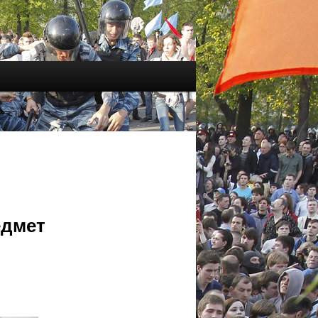
едмет