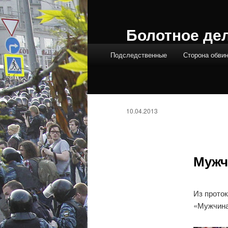
Болотное де
Главное меню
Подследственные
Сторона обви
10.04.2013
Мужч
Из прото
«Мужчина