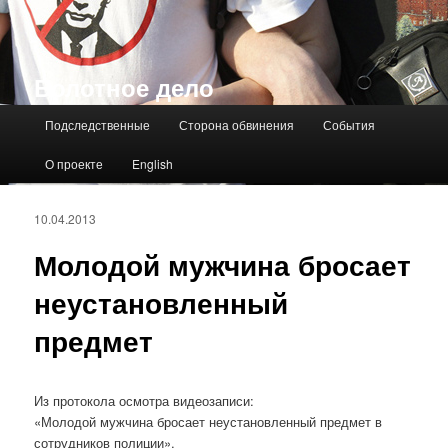
Болотное дело
Главное меню
Подследственные
Сторона обвинения
События
О проекте
English
10.04.2013
Молодой мужчина бросает
неустановленный
предмет
Из протокола осмотра видеозаписи:
«Молодой мужчина бросает неустановленный предмет в
сотрудников полиции».