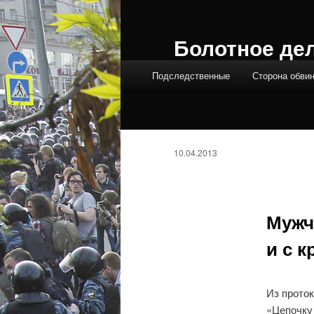
Болотное де
Главное меню
Подследственные
Сторона обви
10.04.2013
Мужч
и с 
Из прото
«Цепочку 