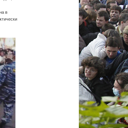
на в
актически