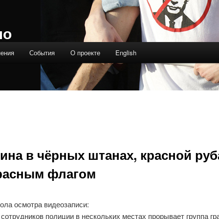
ло
нения
События
О проекте
English
ина в чёрных штанах, красной ру
красным флагом
кола осмотра видеозаписи:
сотрудников полиции в нескольких местах прорывает группа гр