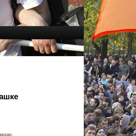
башке
аждан,