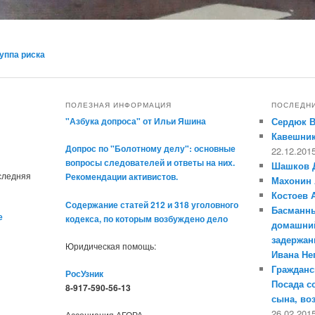
уппа риска
ПОЛЕЗНАЯ ИНФОРМАЦИЯ
ПОСЛЕДН
"Азбука допроса" от Ильи Яшина
Сердюк 
Кавешник
Допрос по "Болотному делу": основные
22.12.201
вопросы следователей и ответы на них.
Шашков 
оследняя
Рекомендации активистов.
Махонин 
Костоев 
Содержание статей 212 и 318 уголовного
Басманны
е
кодекса, по которым возбуждено дело
домашний
задержан
Юридическая помощь:
Ивана Н
Гражданс
РосУзник
Посада с
8-917-590-56-13
сына, во
26.02.201
Ассоциация АГОРА