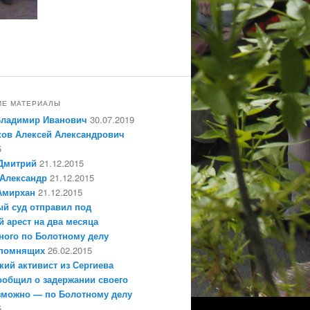
ИЕ МАТЕРИАЛЫ
Владимир Иванович
30.07.2019
ов Алексей Александрович
5
Дмитрий
21.12.2015
Александр
21.12.2015
Амирхан
21.12.2015
й суд отправил под
 арест на два месяца
ного по Болотному делу
епомнящих
26.02.2015
кий активист из Сергиева
ообщил о задержании своего
зможно — по Болотному делу
5