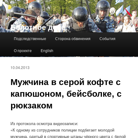
Болотное дело
Главное меню
Подследственные
Сторона обвинения
События
О проекте
English
10.04.2013
Мужчина в серой кофте с
капюшоном, бейсболке, с
рюкзаком
Из протокола осмотра видеозаписи:
«К одному из сотрудников полиции подбегает молодой
мужчина, одетый в спортивные штаны чёрного цвета с белой