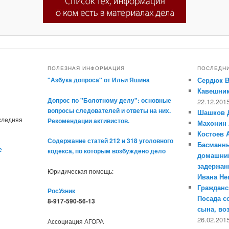
ПОЛЕЗНАЯ ИНФОРМАЦИЯ
ПОСЛЕДН
"Азбука допроса" от Ильи Яшина
Сердюк 
Кавешник
Допрос по "Болотному делу": основные
22.12.201
вопросы следователей и ответы на них.
Шашков 
оследняя
Рекомендации активистов.
Махонин 
Костоев 
Содержание статей 212 и 318 уголовного
Басманны
е
кодекса, по которым возбуждено дело
домашний
задержан
Юридическая помощь:
Ивана Н
Гражданс
РосУзник
Посада с
8-917-590-56-13
сына, во
26.02.201
Ассоциация АГОРА