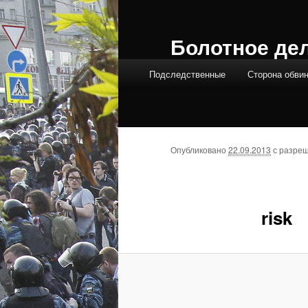
Болотное де
Главное меню
Подследственные
Сторона обви
Опубликовано
22.09.2013
с разре
risk