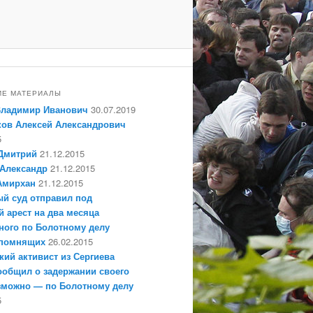
ИЕ МАТЕРИАЛЫ
Владимир Иванович
30.07.2019
ов Алексей Александрович
5
Дмитрий
21.12.2015
Александр
21.12.2015
Амирхан
21.12.2015
й суд отправил под
 арест на два месяца
ного по Болотному делу
епомнящих
26.02.2015
кий активист из Сергиева
ообщил о задержании своего
зможно — по Болотному делу
5