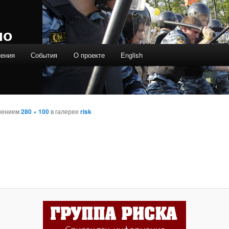
ло
нения
События
О проекте
English
шением
280 × 100
в галерее
risk