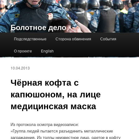
Болотное дело
Главное меню
Подследственные
Сторона обвинения
События
О проекте
English
10.04.2013
Чёрная кофта с
капюшоном, на лице
медицинская маска
Из протокола осмотра видеозаписи:
«Группа людей пытается разъединить металлические
заграждения. Из толпы неизвестное лицо, одетое в кофту